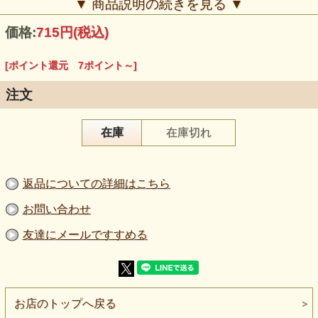
▼ 商品説明の続きを見る ▼
価格:
715円
(税込)
[ポイント還元 7ポイント～]
注文
【品番】6602-05
在庫
在庫切れ
【商品名】スパンコール風ラメニット ショッキングピンク
【素材】ナイロン：５０％ 、ポリエステル：５０％
【生地巾】９５ｃｍ（１１０ｃｍ）
【価格】６５０円＋消費税
返品についての詳細はこちら
【販売単位】５０ｃｍ単位になります 【生地の厚さ】やや
薄手～中肉
【生地の伸び】タテヨコに伸びます
お問い合わせ
【ボタンの大きさ】柄の大きさを比較するボタンの直径は２
ｃｍです。
友達にメールですすめる
【ご注意下さい】お洗濯はできません。ドライ、手洗いとも
お避け下さい。
【当店の販売方法について】
・一部お取り寄せ商品がある事から５日後からのご指定可能
となっておりますが、即出荷をご希望の方はお時間のご指定
だけを、５日以内で日時のご指定がある方は備考欄にご希望
お店のトップへ戻る
の日付を記載ください。