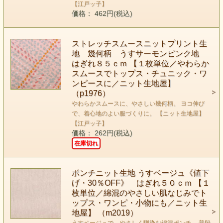
【江戸ッ子】
価格： 462円(税込)
ストレッチスムースニットプリント生
地 幾何柄 うすサーモンピンク地
はぎれ８５ｃｍ 【１枚単位／やわらか
スムースでトップス・チュニック・ワ
ンピースに／ニット生地屋】
（p1976）
やわらかスムースに、やさしい幾何柄。 ヨコ伸び
で、着心地のよい服づくりに。 【ニット生地屋】
【江戸ッ子】
価格： 262円(税込)
在庫切れ
ポンチニット生地 うすベージュ《値下
げ・30％OFF》 はぎれ５０ｃｍ 【１
枚単位／綿混のやさしい肌なじみでト
ップス・ワンピ・小物にも／ニット生
地屋】 （m2019）