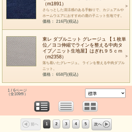
（m1891）
さらっとした清涼感のある手触りで、カジュアルや
ホームウエアにおすすめの鹿の子ニット生地です。
価格： 216円(税込)
東レ ダブルニット グレージュ 【１枚単
位／ヨコ伸縮でラインを整える中肉タ
イプ／ニット生地屋】はぎれ９５ｃｍ
（m2358）
落ち着いたグレージュ。 ラインを整える中肉ダブル
ニット。
価格： 658円(税込)
1 / 6ページ
（全109件）
1
2
3
4
5
前へ
次へ