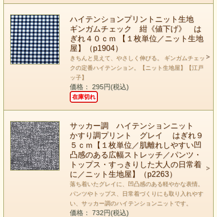
ハイテンションプリントニット生地
ギンガムチェック 紺《値下げ》 は
ぎれ４０ｃｍ 【１枚単位／ニット生地
屋】（p1904）
きちんと見えて、やさしく伸びる。 ギンガムチェッ
クの定番ハイテンション。【ニット生地屋】【江戸
ッ子】
価格： 295円(税込)
在庫切れ
サッカー調 ハイテンションニット
かすり調プリント グレイ はぎれ９
５ｃｍ【１枚単位／肌離れしやすい凹
凸感のある広幅ストレッチ／パンツ・
トップス・すっきりした大人の日常着
に／ニット生地屋】（p2263）
落ち着いたグレイに、凹凸感のある軽やかな表情。
パンツやトップス、日常着づくりにも取り入れやす
い、サッカー調のハイテンションニットです。
価格： 732円(税込)