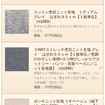
コットン杢目ニット生地 ミディアム
グレイ はぎれ９０ｃｍ【１枚単位】
（m1889）
手ざわりも柔らかくヨコによく伸びるコットンニッ
トです。
価格： 277円(税込)
２WAYストレッチ杢目ニット生地 グレ
イ はぎれ５０ｃｍ【１枚単位／杢調
のやさしい表情×ヨコ伸びしっかりでカ
ットソー・パンツ・衣装ベースに／ニ
ット生地屋】（m1899）
杢調グレイで馴染みよく、ヨコ伸びしっかり。 パン
ツもカットソーも、動きやすく仕立て映え。 【ニッ
ト生地屋】【江戸ッ子】
価格： 270円(税込)
ポンチニット生地 うすベージュ《値下