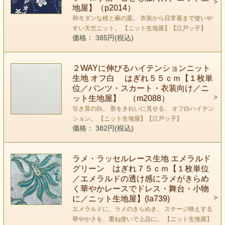
地屋】（p2014）
和モダンな桜と麻の葉。 衣装から日常着まで使いや
すい天竺ニット。 【ニット生地屋】【江戸ッ子】
価格： 385円(税込)
２WAYに伸びるハイテンションニット
生地 オフ白 はぎれ５５ｃｍ【１枚単
位／パンツ・スカート・衣装向け／ニ
ット生地屋】 （m2088）
引き算の白。 形をきれいに見せる、 オフ白ハイテン
ション。 【ニット生地屋】【江戸ッ子】
価格： 382円(税込)
ラメ・ラッセルレース生地 エメラルド
グリーン はぎれ７５ｃｍ【１枚単位
／エメラルドの透け感にラメがきらめ
く華やかレースでドレス・舞台・小物
に／ニット生地屋】(la739)
エメラルドに、ラメのきらめき。 ステージ映えする
華やかさを、重ね使いで上品に。 【ニット生地屋】