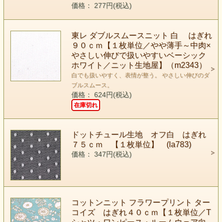
価格： 277円(税込)
東レ ダブルスムースニット 白 はぎれ
９０ｃｍ【１枚単位／やや薄手～中肉×
やさしい伸びで扱いやすいベーシック
ホワイト／ニット生地屋】（m2343）
白でも扱いやすく、表情が整う。 やさしい伸びのダ
ブルスムース。
価格： 624円(税込)
在庫切れ
ドットチュール生地 オフ白 はぎれ
７５ｃｍ 【１枚単位】 (la783)
価格： 347円(税込)
コットンニット フラワープリント ター
コイズ はぎれ４０ｃｍ【１枚単位／T