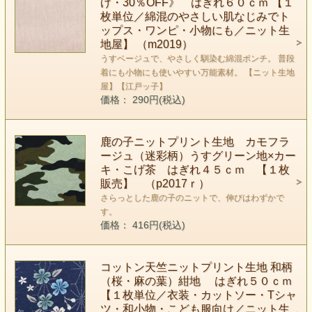
げ・30％OFF》 はぎれ６０ｃｍ 【１
枚単位／綿混のやさしい肌なじみでト
ップス・ワンピ・小物にも／ニット生
地屋】 （m2019）
うすベージュで、やさしく馴染む綿混ポンチ。 普段
着にも小物にも使いやすい万能素材。 【ニット生地
屋】【江戸ッ子】
価格： 290円(税込)
鹿の子ニットプリント生地 カモフラ
ージュ（迷彩柄）うすグリーン地×カー
キ・こげ茶 はぎれ４５ｃｍ 【１枚
販売】 （p2017ｒ）
さらっとした鹿の子のニットで、伸びはわずかで
す。
価格： 416円(税込)
コットン天竺ニットプリント生地 和柄
（桜・麻の葉）紺地 はぎれ５０ｃｍ
【１枚単位／衣装・カットソー・Tシャ
ツ・和小物・こども服向け／ニット生