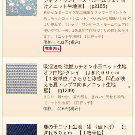
シャツ・ワンピース・ルームウェア向
け／ニット生地屋】（p2165）
爽やかなターコイズ地に繊細なフラワープリントを
あしらったコットンニット。やわらかな肌触りと程
よい厚みで、Tシャツ・ワンピース・ルームウェアに
使いやすい一枚。2色展開で作品づくりの幅も広がり
ます。【ニット生地屋】【江戸ッ子】
価格： 431円(税込)
在庫切れ
吸湿速乾 強撚カチオン小玉ニット生地
オフ白地×グレイ はぎれ６０ｃｍ
【１枚単位／さらりと涼感、凹凸が映
える夏トップス向き／ニット生地
屋】 (g1249)
さらり、軽やか。 夏の形を、きれいに見せる凹凸。
【ニット生地屋】【江戸ッ子】
価格： 416円(税込)
鹿の子ニット生地 紺 《値下げ》 は
ぎれ５０ｃｍ 【１枚単位】