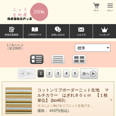
1 / 6ページ
（全109件）
1
2
3
4
5
前へ
次へ
コットンリブボーダーニット生地 マ
ルチカラー はぎれ８０ｃｍ 【１枚
単位】 (bo463）
ヨコによく伸びるリブニット生地です。
価格： 493円(税込)