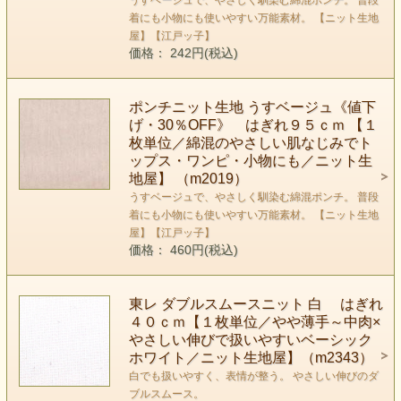
うすベージュで、やさしく馴染む綿混ポンチ。 普段
着にも小物にも使いやすい万能素材。 【ニット生地
屋】【江戸ッ子】
価格： 242円(税込)
ポンチニット生地 うすベージュ《値下
げ・30％OFF》 はぎれ９５ｃｍ 【１
枚単位／綿混のやさしい肌なじみでト
ップス・ワンピ・小物にも／ニット生
地屋】 （m2019）
うすベージュで、やさしく馴染む綿混ポンチ。 普段
着にも小物にも使いやすい万能素材。 【ニット生地
屋】【江戸ッ子】
価格： 460円(税込)
東レ ダブルスムースニット 白 はぎれ
４０ｃｍ【１枚単位／やや薄手～中肉×
やさしい伸びで扱いやすいベーシック
ホワイト／ニット生地屋】（m2343）
白でも扱いやすく、表情が整う。 やさしい伸びのダ
ブルスムース。