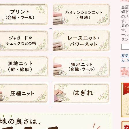
当店
値下
のメ
す。
者の
す。
ール
タン
変更
ら 