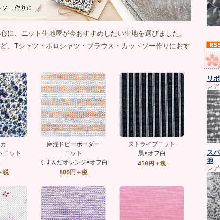
中心に、ニット生地屋が今おすすめしたい生地を選びました。
ど、Tシャツ・ポロシャツ・ブラウス・カットソー作りにおす
リボ
レア
チカ
麻混ドビーボーダー
ストライプニット
スパ
トニット
ニット
黒×オフ白
地
系
くすんだオレンジ×オフ白
450円＋税
レア
＋税
800円＋税