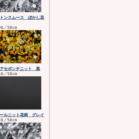
トンスムース ぼかし花
90／50cm
アセポンチニット 黒
40／50cm
ールニット花柄 グレイ
70／50cm