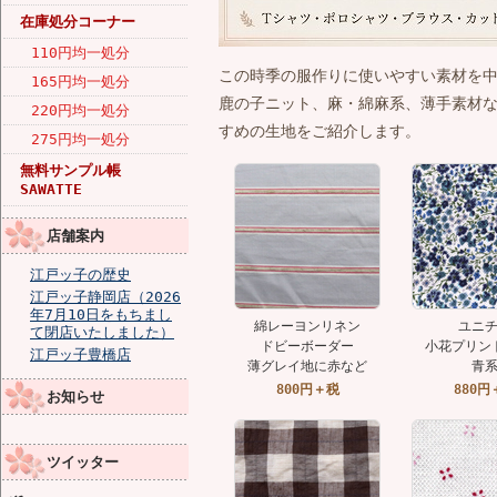
在庫処分コーナー
110円均一処分
この時季の服作りに使いやすい素材を
165円均一処分
鹿の子ニット、麻・綿麻系、薄手素材な
220円均一処分
すめの生地をご紹介します。
275円均一処分
無料サンプル帳
SAWATTE
店舗案内
江戸ッ子の歴史
江戸ッ子静岡店（2026
年7月10日をもちまし
綿レーヨンリネン
ユニ
て閉店いたしました）
ドビーボーダー
小花プリン
江戸ッ子豊橋店
薄グレイ地に赤など
青
800円＋税
880円
お知らせ
ツイッター