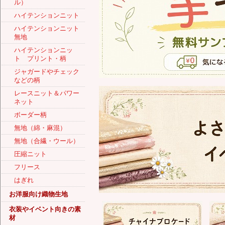
ル）
ハイテンションニット
ハイテンションニット
無地
ハイテンションニッ
ト プリント・柄
ジャガードやチェック
などの柄
レースニット＆パワー
ネット
ボーダー柄
無地（綿・麻混）
無地（合繊・ウール）
圧縮ニット
フリース
はぎれ
お洋服向け織物生地
衣装やイベント向きの素
材