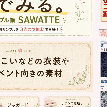
デニ
紫
￥8
強撚
ー
￥9