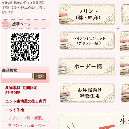
午後1時以降のご注文は翌日発送
水曜日は定休日のため翌日出荷に
なります。
携帯ページ
商品検索
夏物素材 期間限定
20％OFF
ニット生地屋の推し商品
ニット生地
プリント（綿・麻混）
プリント（合繊・ウー