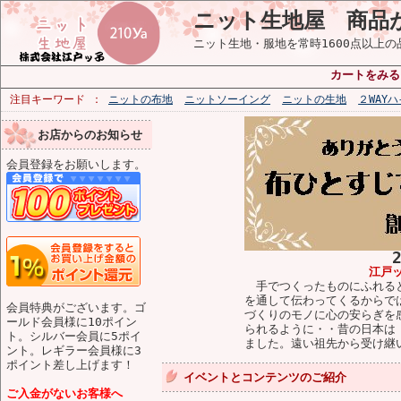
ニット生地屋 商品
ニット生地・服地を常時1600点以上
カートをみる
注目キーワード
ニットの布地
ニットソーイング
ニットの生地
２WAY
お店からのお知らせ
会員登録をお願いします。
江戸
手でつくったものにふれると
を通して伝わってくるからで
会員特典がございます。ゴ
づくりのモノに心の安らぎを
ールド会員様に10ポイン
られるように・・昔の日本は
ト。シルバー会員に5ポイ
ました。遠い祖先から受け継
ント。レギラー会員様に3
ポイント差し上げます！
イベントとコンテンツのご紹介
ご入金がないお客様へ