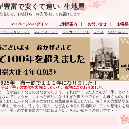
が豊富で安くて速い 生地屋
の品揃えで、お値打ち・格安価格にてお届けします！
｜
マイページへログイン
｜
ご利用案内
｜
お問い合せ
｜
お客様
ハイテンションニット
スムースニット
ジャガードニット
レース
パワーネット
2025年 布一筋で１１１年になりました！
ッ子は「手」の文化を大切にしたいと、布地にこだわりました。
、心が温かくなるのはなぜでしょう。それはつくった人の心が「手」という
はないでしょうか。ちょっと便利になりすぎた世の中ですが、お母さんのお
感じませんか？お母さんの古びたお裁縫箱を見るたびに、お母さんの愛情や
「着る、食べる、住まう、遊ぶ」などあらゆる生活場面で「手」の想像力を
いだ「手」の文化を次の世代に伝えたい。それが私たちの願いです・・・