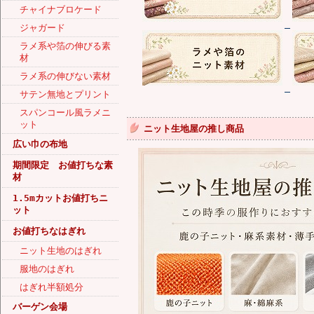
チャイナブロケード
ジャガード
ラメ系や箔の伸びる素
材
ラメ系の伸びない素材
サテン無地とプリント
スパンコール風ラメニ
ット
ニット生地屋の推し商品
広い巾の布地
期間限定 お値打ちな素
材
1.5mカットお値打ちニ
ット
お値打ちなはぎれ
ニット生地のはぎれ
服地のはぎれ
はぎれ半額処分
バーゲン会場