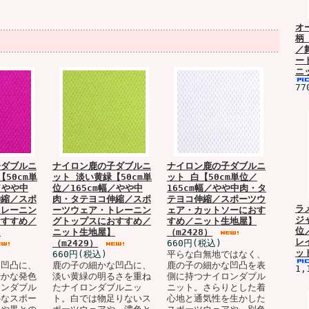
オ
柄
／
ー
ニ
77
子ダブルニ
ナイロン鹿の子ダブルニ
ナイロン鹿の子ダブルニ
50cm単
ット 淡い黄緑【50cm単
ット 白【50cm単位／
／やや中
位／165cm幅／やや中
165cm幅／やや中肉・タ
伸縮／スポ
肉・タテヨコ伸縮／スポ
テヨコ伸縮／スポーツウ
ラ
トレーニン
ーツウェア・トレーニン
ェア・カットソーにおす
ジ
おすすめ／
グトップスにおすすめ／
すめ／ニット生地屋】
位
】
ニット生地屋】
（m2428）
レ
（m2429）
660円(税込)
ッ
660円(税込)
平らな白無地ではなく、
な凹凸に、
鹿の子の細かな凹凸に、
鹿の子の細かな凹凸を表
1,
やかな発色
淡い黄緑の明るさを重ね
側に持つナイロンダブル
ロンダブル
たナイロンダブルニッ
ニット。さらりとした着
かなスポー
ト。白では物足りないス
心地と通気性を生かした