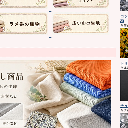
コッ
柄
￥9
トリ
￥4
チュ
￥7