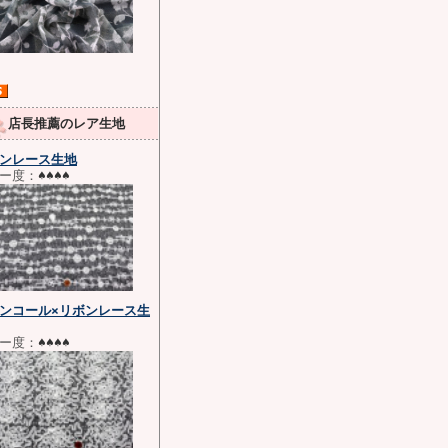
店長推薦のレア生地
ンレース生地
ー度：
♠♠♠♠
ンコール×リボンレース生
ー度：
♠♠♠♠