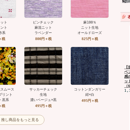
ニット
ピンチェック
麻100％
リント
麻混ニット
ニット生地
赤系
ラベンダー
オールドローズ
＋税
800円＋税
825円＋税
【
ベ
感
ッ
（6
撚スムース
サッカーチェック
コットンダンガリー
1,
プリント
生地
紺×白
・黒系
濃いベージュ×黒
495円＋税
＋税
495円＋税
推し商品をもっと見る