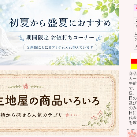
1
2
3
商品
カー
午前
で、
送。
日の
及び
のみ
日に
代金
を確