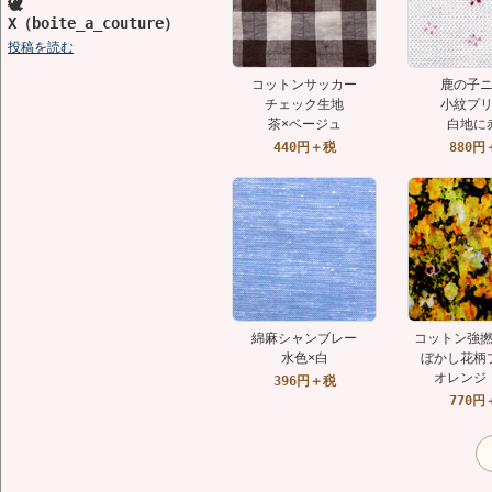
🕊️
X（boite_a_couture）
投稿を読む
コットンサッカー
鹿の子
チェック生地
小紋プ
茶×ベージュ
白地に
440円＋税
880円
綿麻シャンブレー
コットン強
水色×白
ぼかし花柄
オレンジ
396円＋税
770円