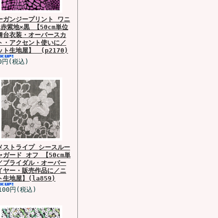
ーガンジープリント ワニ
 赤紫地×黒 【50cm単位
舞台衣装・オーバースカ
ト・アクセント使いに／
ット生地屋】 (p2170)
0円(税込)
メストライプ シースルー
ャガード オフ 【50cm単
／ブライダル・オーバー
イヤー・販売作品に／ニ
ト生地屋】(la859)
100円(税込)