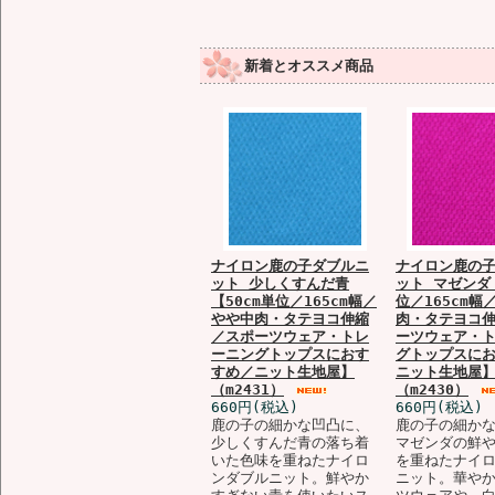
新着とオススメ商品
ナイロン鹿の子ダブルニ
ナイロン鹿の
ット 少しくすんだ青
ット マゼンダ【
【50cm単位／165cm幅／
位／165cm幅
やや中肉・タテヨコ伸縮
肉・タテヨコ
／スポーツウェア・トレ
ーツウェア・
ーニングトップスにおす
グトップスに
すめ／ニット生地屋】
ニット生地屋
（m2431）
（m2430）
660円(税込)
660円(税込)
鹿の子の細かな凹凸に、
鹿の子の細か
少しくすんだ青の落ち着
マゼンダの鮮
いた色味を重ねたナイロ
を重ねたナイ
ンダブルニット。鮮やか
ニット。華や