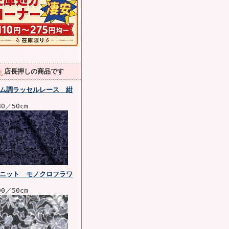
店長押しの商品です
ム調ラッセルレース 紺
80／50cm
ニット モノクロフラワ
90／50cm