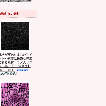
衣装向きの素材
規格が変わりました】イ
ントや衣装に最適な光沢
のある素材 ラメ入りニ
ト 黒 【50cm単位】
611-08）
100円(税込)