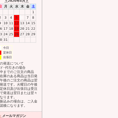
＜
2026年8月
＞
日
月
火
水
木
金
土
1
2
3
4
5
6
7
8
9
10
11
12
13
14
15
6
17
18
19
20
21
22
3
24
25
26
27
28
29
0
31
今日
定休日
出張日
の発送について
ド･代引きの場合
中までのご注文の商品
在庫のある商品は当日発
午後のご注文の商品は翌
発送です。火曜日の午後
定休日及び出張日は受注
で発送は翌日または翌々
なります。
振込みの場合は、ご入金
認後になります。
メールマガジン