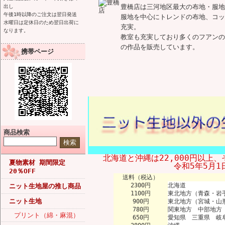
豊橋店は三河地区最大の布地・服地
出し
午後1時以降のご注文は翌日発送
服地を中心にトレンドの布地、コッ
水曜日は定休日のため翌日出荷に
充実。
なります。
教室も充実しており多くのフアンの
の作品を販売しています。
携帯ページ
商品検索
北海道と沖縄は22,000円以上、
夏物素材 期間限定
令和5年5月
20％OFF
送料（税込）
2300円
北海道
ニット生地屋の推し商品
1100円
東北地方（青森・岩
ニット生地
900円
東北地方（宮城・山
780円
関東地方 中部地方
プリント（綿・麻混）
650円
愛知県 三重県 岐