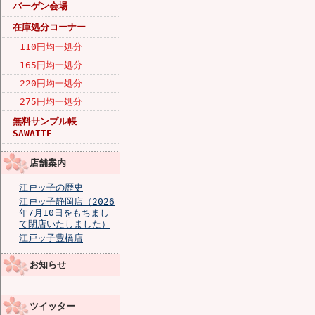
バーゲン会場
在庫処分コーナー
110円均一処分
165円均一処分
220円均一処分
275円均一処分
無料サンプル帳
SAWATTE
店舗案内
江戸ッ子の歴史
江戸ッ子静岡店（2026
年7月10日をもちまし
て閉店いたしました）
江戸ッ子豊橋店
お知らせ
ツイッター