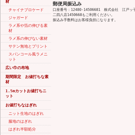
材
郵便局振込み
チャイナブロケード
口座番号：12480-14506681 株式会社 江戸ッ
二四八店1450668もご利用ください。
ジャガード
振込み手数料はお客様負担になります。
ラメ系や箔の伸びる素
材
ラメ系の伸びない素材
サテン無地とプリント
スパンコール風ラメニ
ット
広い巾の布地
期間限定 お値打ちな素
材
1.5mカットお値打ちニ
ット
お値打ちなはぎれ
ニット生地のはぎれ
服地のはぎれ
はぎれ半額処分