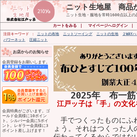
ニット生地屋 商品
ニット生地・服地を常時1600点以上
カートをみる
｜
マイページへログイン
｜
注目キーワード
ニットの布地
ニットソーイング
ニットの生地
２WAY
パワーネット
圧縮ニット
お店からのお知らせ
会員登録をお願いします。
2025年 布一
江戸ッ子は「手」の文化
会員特典がございます。ゴ
ールド会員様に10ポイン
手でつくったものにふれ
ト。シルバー会員に5ポイ
ント。レギラー会員様に3
ょう。それはつくった人
ポイント差し上げます！
伝わってくるからではな