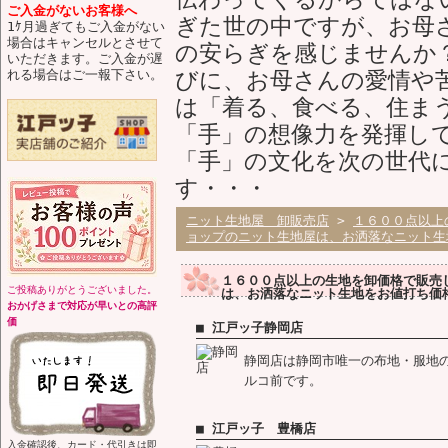
ご入金がないお客様へ
ぎた世の中ですが、お母
1ｹ月過ぎてもご入金がない
場合はキャンセルとさせて
の安らぎを感じませんか
いただきます。ご入金が遅
れる場合はご一報下さい。
びに、お母さんの愛情や
は「着る、食べる、住ま
「手」の想像力を発揮し
「手」の文化を次の世代
す・・・
ニット生地屋 卸販売店
>
１６００点以上
ョップのニット生地屋は、お洒落なニット生
１６００点以上の生地を卸価格で販売
ご投稿ありがとうございました。
は、お洒落なニット生地をお値打ち価
おかげさまで対応が早いとの高評
価
■ 江戸ッ子静岡店
静岡店は静岡市唯一の布地・服地
ルコ前です。
■ 江戸ッ子 豊橋店
入金確認後、カード・代引きは即