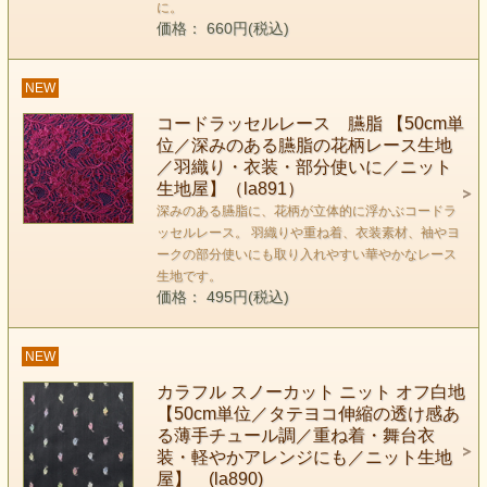
に。
価格： 660円(税込)
NEW
コードラッセルレース 臙脂 【50cm単
位／深みのある臙脂の花柄レース生地
／羽織り・衣装・部分使いに／ニット
生地屋】（la891）
深みのある臙脂に、花柄が立体的に浮かぶコードラ
ッセルレース。 羽織りや重ね着、衣装素材、袖やヨ
ークの部分使いにも取り入れやすい華やかなレース
生地です。
価格： 495円(税込)
NEW
カラフル スノーカット ニット オフ白地
【50cm単位／タテヨコ伸縮の透け感あ
る薄手チュール調／重ね着・舞台衣
装・軽やかアレンジにも／ニット生地
屋】 (la890)