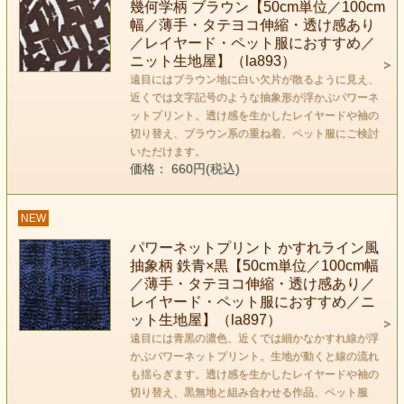
幾何学柄 ブラウン【50cm単位／100cm
幅／薄手・タテヨコ伸縮・透け感あり
／レイヤード・ペット服におすすめ／
ニット生地屋】（la893）
遠目にはブラウン地に白い欠片が散るように見え、
近くでは文字記号のような抽象形が浮かぶパワーネ
ットプリント。透け感を生かしたレイヤードや袖の
切り替え、ブラウン系の重ね着、ペット服にご検討
いただけます。
価格： 660円(税込)
NEW
パワーネットプリント かすれライン風
抽象柄 鉄青×黒【50cm単位／100cm幅
／薄手・タテヨコ伸縮・透け感あり／
レイヤード・ペット服におすすめ／ニ
ット生地屋】（la897）
遠目には青黒の濃色、近くでは細かなかすれ線が浮
かぶパワーネットプリント。生地が動くと線の流れ
も揺らぎます。透け感を生かしたレイヤードや袖の
切り替え、黒無地と組み合わせる作品、ペット服