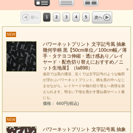
1
2
3
4
5
前へ
次へ
NEW
パワーネットプリント 文字記号風 抽象
幾何学柄 黒【50cm単位／100cm幅／薄
手・タテヨコ伸縮・透け感あり／レイ
ヤード・配色切り替えにおすすめ／ニ
ット生地屋】（la898）
遠目では黒の濃淡、近くでは文字記号のような輪郭
が浮かぶパワーネットプリント。柄を黒の中へなじ
ませながら、レイヤードや袖の切り替えへ表情を加
えられます。明るい下地を透かす重ね着やペット服
にも。
価格： 660円(税込)
NEW
パワーネットプリント 文字記号風 抽象