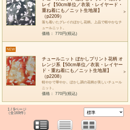
レイ【50cm単位／衣装・レイヤード・
重ね着にも／ニット生地屋】
（p2209）
落ち着いたグレイのぼかし花柄。上品で軽やかなチ
ュールニット。
価格： 770円(税込)
NEW
チュールニット ぼかしプリント花柄 オ
レンジ系【50cm単位／衣装・レイヤー
ド・重ね着にも／ニット生地屋】
（p2208）
軽やかで華やか。ぼかし調の花柄が美しいチュール
ニット。
価格： 770円(税込)
1 / 9ページ
（全169件）