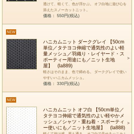
透けて、軽くて、色が浮かぶ。 オフ白地に遊び心を
添えたスノーカットニット。
価格： 550円(税込)
NEW
ハニカムニット ダークグレイ 【50cm
単位／タテヨコ伸縮で通気性のよい軽
量メッシュ／羽織り・レイヤード・ス
ポーティー用途にも／ニット生地
屋】 (la889)
軽さはそのまま、色で締める。 ダークグレイで使い
やすいハニカムメッシュ。
価格： 330円(税込)
NEW
ハニカムニット オフ白 【50cm単位／
タテヨコ伸縮で通気性のよい軽やかメ
ッシュ／シャツ・重ね着・スポーティ
ー使いにも／ニット生地屋】 (la888)
軽くて抜け感、風も通る。 オフ白で見せるハニカム