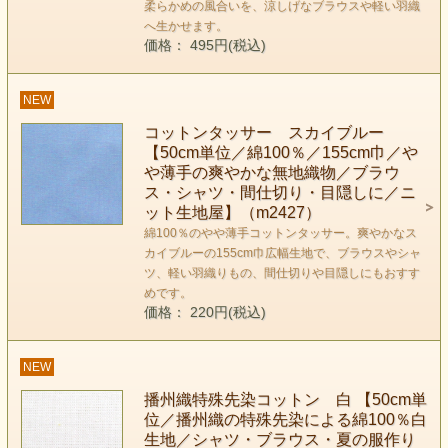
柔らかめの風合いを、涼しげなブラウスや軽い羽織
へ生かせます。
価格： 495円(税込)
NEW
コットンタッサー スカイブルー
【50cm単位／綿100％／155cm巾／や
や薄手の爽やかな無地織物／ブラウ
ス・シャツ・間仕切り・目隠しに／ニ
ット生地屋】（m2427）
綿100％のやや薄手コットンタッサー。爽やかなス
カイブルーの155cm巾広幅生地で、ブラウスやシャ
ツ、軽い羽織りもの、間仕切りや目隠しにもおすす
めです。
価格： 220円(税込)
NEW
播州織特殊先染コットン 白 【50cm単
位／播州織の特殊先染による綿100％白
生地／シャツ・ブラウス・夏の服作り