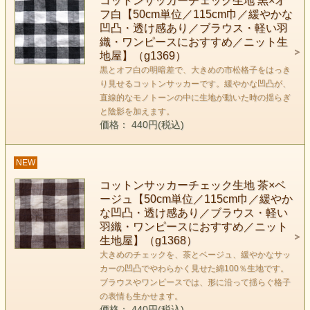
コットンサッカーチェック生地 黒×オ
フ白【50cm単位／115cm巾／緩やかな
凹凸・透け感あり／ブラウス・軽い羽
織・ワンピースにおすすめ／ニット生
地屋】（g1369）
黒とオフ白の明暗差で、大きめの市松格子をはっき
り見せるコットンサッカーです。緩やかな凹凸が、
直線的なモノトーンの中に生地が動いた時の揺らぎ
と陰影を加えます。
価格： 440円(税込)
NEW
コットンサッカーチェック生地 茶×ベ
ージュ【50cm単位／115cm巾／緩やか
な凹凸・透け感あり／ブラウス・軽い
羽織・ワンピースにおすすめ／ニット
生地屋】（g1368）
大きめのチェックを、茶とベージュ、緩やかなサッ
カーの凹凸でやわらかく見せた綿100％生地です。
ブラウスやワンピースでは、形に沿って揺らぐ格子
の表情も生かせます。
価格： 440円(税込)