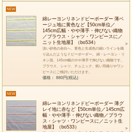
NEW
綿レーヨンリネンドビーボーダー 薄ベ
ージュ地に黄色など【50cm単位／
145cm広幅・やや薄手・伸びない織物
／ブラウス・シャツ・ワンピースに／
ニット生地屋】（bo534）
淡い砂色の余白へ、黄色と生成色の細いラインを織
り込んだようなドビーボーダー。 綿・レーヨン・リ
ネン混、145cm幅のやや薄手で伸びない織物です。
ブラウス、シャツ、チュニック、軽い羽織りやワン
ピースにご検討いただけます。
価格： 880円(税込)
NEW
綿レーヨンリネンドビーボーダー 薄グ
レイ地に赤など【50cm単位／145cm広
幅・やや薄手・伸びない織物／ブラウ
ス・シャツ・ワンピースに／ニット生
地屋】（bo533）