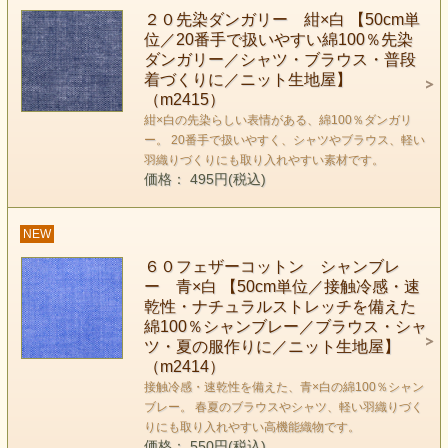
２０先染ダンガリー 紺×白 【50cm単
位／20番手で扱いやすい綿100％先染
ダンガリー／シャツ・ブラウス・普段
着づくりに／ニット生地屋】
（m2415）
紺×白の先染らしい表情がある、綿100％ダンガリ
ー。 20番手で扱いやすく、シャツやブラウス、軽い
羽織りづくりにも取り入れやすい素材です。
価格： 495円(税込)
NEW
６０フェザーコットン シャンブレ
ー 青×白 【50cm単位／接触冷感・速
乾性・ナチュラルストレッチを備えた
綿100％シャンブレー／ブラウス・シャ
ツ・夏の服作りに／ニット生地屋】
（m2414）
接触冷感・速乾性を備えた、青×白の綿100％シャン
ブレー。 春夏のブラウスやシャツ、軽い羽織りづく
りにも取り入れやすい高機能織物です。
価格： 550円(税込)