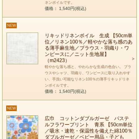
ネンボイルです。
価格： 1,540円(税込)
NEW
リキッドリネンボイル 生成 【50cm単
位／リネン100％／軽やかな落ち感のあ
る薄手麻生地／ブラウス・羽織り・ワ
ンピースに／ニット生地屋】
（m2423）
軽やかな落ち感と、やわらかな生成の色合い。 ブラ
ウスやシャツ、羽織り、ワンピースに取り入れやす
い、手洗い可能なリネン100％の薄手リキッドリネ
ンボイルです。
価格： 1,540円(税込)
NEW
広巾 コットンダブルガーゼ パステ
ルフラワープリント 青系 【50cm単位
／吸水・速乾・保温性を備えた綿100％
ダブルガーゼ／ベビー用品・子ども