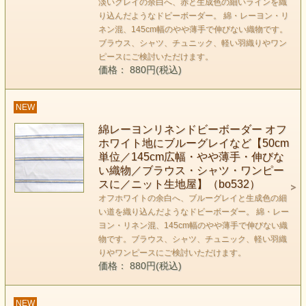
淡いグレイの余白へ、赤と生成色の細いラインを織
り込んだようなドビーボーダー。 綿・レーヨン・リ
ネン混、145cm幅のやや薄手で伸びない織物です。
ブラウス、シャツ、チュニック、軽い羽織りやワン
ピースにご検討いただけます。
価格： 880円(税込)
NEW
綿レーヨンリネンドビーボーダー オフ
ホワイト地にブルーグレイなど【50cm
単位／145cm広幅・やや薄手・伸びな
い織物／ブラウス・シャツ・ワンピー
スに／ニット生地屋】（bo532）
オフホワイトの余白へ、ブルーグレイと生成色の細
い道を織り込んだようなドビーボーダー。 綿・レー
ヨン・リネン混、145cm幅のやや薄手で伸びない織
物です。ブラウス、シャツ、チュニック、軽い羽織
りやワンピースにご検討いただけます。
価格： 880円(税込)
NEW