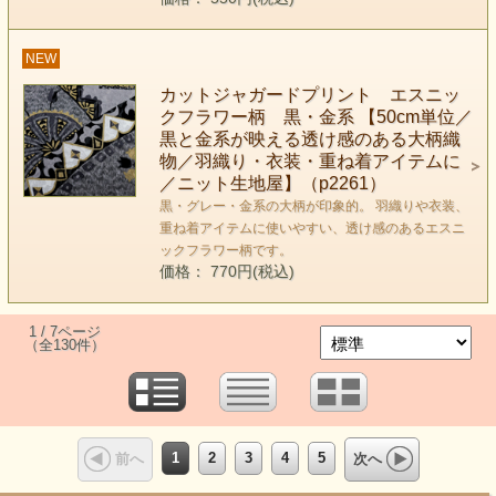
NEW
カットジャガードプリント エスニッ
クフラワー柄 黒・金系 【50cm単位／
黒と金系が映える透け感のある大柄織
物／羽織り・衣装・重ね着アイテムに
／ニット生地屋】（p2261）
黒・グレー・金系の大柄が印象的。 羽織りや衣装、
重ね着アイテムに使いやすい、透け感のあるエスニ
ックフラワー柄です。
価格： 770円(税込)
1 / 7ページ
（全130件）
1
2
3
4
5
前へ
次へ