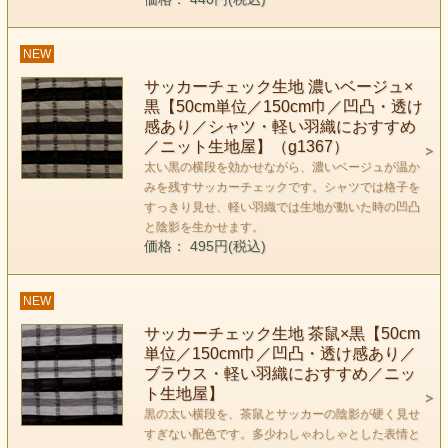
NEW
サッカーチェック生地 濃いベージュ×
黒【50cm単位／150cm巾／凹凸・透け
感あり／シャツ・軽い羽織におすすめ
／ニット生地屋】（g1367）
太い黒の横段を効かせながら、濃いベージュが温か
みを残すサッカーチェックです。シャツでは格子を
すっきり見せ、軽い羽織では生地が動いた時の凹凸
と陰影を生かせます。
価格： 495円(税込)
NEW
サッカーチェック生地 茶鼠×黒【50cm
単位／150cm巾／凹凸・透け感あり／
ブラウス・軽い羽織におすすめ／ニッ
ト生地屋】
黒の太い横段を、茶鼠とサッカーの陰影が硬く見せ
すぎない配色です。多少わしゃわしゃとした表情と