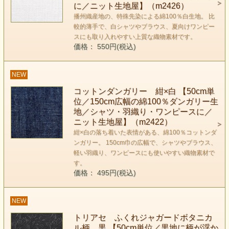
に／ニット生地屋】（m2426）
播州織産地の、特殊先染による綿100％白生地。 比
較的薄手で、白シャツやブラウス、夏向けワンピー
スにも取り入れやすい上質な織物素材です。
価格： 550円(税込)
NEW
コットンダンガリー 紺×白 【50cm単
位／150cm広幅の綿100％ダンガリー生
地／シャツ・羽織り・ワンピースに／
ニット生地屋】（m2422）
紺×白の落ち着いた表情がある、綿100％コットンダ
ンガリー。 150cm巾の広幅で、シャツやブラウス、
軽い羽織り、ワンピースにも使いやすい織物素材で
す。
価格： 495円(税込)
NEW
トリアセ ふくれジャガードボタニカ
ル柄 黒 【50cm単位／黒地に柄が浮か