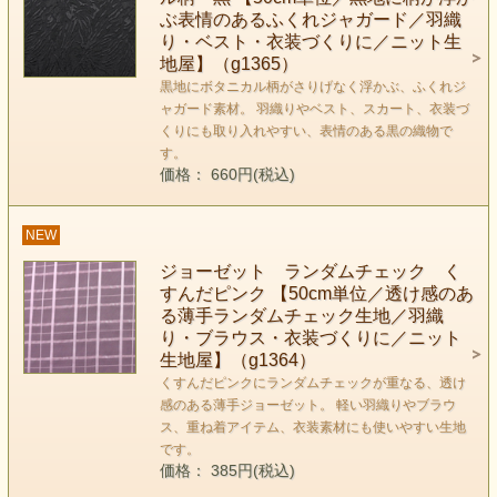
ぶ表情のあるふくれジャガード／羽織
り・ベスト・衣装づくりに／ニット生
地屋】（g1365）
黒地にボタニカル柄がさりげなく浮かぶ、ふくれジ
ャガード素材。 羽織りやベスト、スカート、衣装づ
くりにも取り入れやすい、表情のある黒の織物で
す。
価格： 660円(税込)
NEW
ジョーゼット ランダムチェック く
すんだピンク 【50cm単位／透け感のあ
る薄手ランダムチェック生地／羽織
り・ブラウス・衣装づくりに／ニット
生地屋】（g1364）
くすんだピンクにランダムチェックが重なる、透け
感のある薄手ジョーゼット。 軽い羽織りやブラウ
ス、重ね着アイテム、衣装素材にも使いやすい生地
です。
価格： 385円(税込)