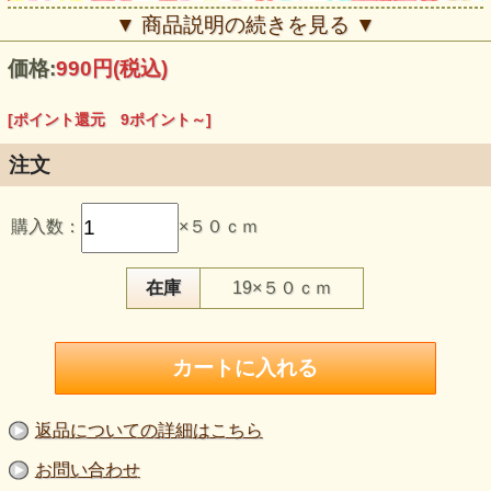
▼ 商品説明の続きを見る ▼
価格:
990円
(税込)
[ポイント還元 9ポイント～]
注文
購入数：
×５０ｃｍ
【品 番】p2265
【商品名】広巾 コットンダブルガーゼ パステルフラワー
プリント ピンク系
在庫
19×５０ｃｍ
【価 格】900円＋消費税
【素 材】綿：100％
【生地幅】155cm巾
【販売単位】50cm単位になります。
【生地の厚さ】やや薄手
【生地の伸び】伸びない
【風 合】柔らかすぎず硬すぎず、ダブルガーゼらしいやさ
しい風合いです
返品についての詳細はこちら
【特 徴】ピンク・赤・黄色・ミント系の花柄が入った、綿
100％の広幅ダブルガーゼです。吸水・速乾・保温性を備
お問い合わせ
え、ノーホルマリン加工でお子様向けの服や小物にも考えや