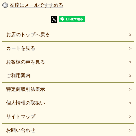
すい素材です
友達にメールですすめる
【ご注意】本品はニット生地ではありません。伸びない織物
です。ダブルガーゼのため、縫製時は生地がずれないよう、
まち針やクリップでこまめに留めながら進めると安心です。
やや薄手のため、光の加減や一枚仕立てでは透け感を意識し
た方が安心です。色味や質感は閲覧環境により多少異なりま
す。
お店のトップへ戻る
※本品はニット生地ではありません。伸びない織物です。
カートを見る
※本品は2色展開です。色違いはページ下部のリンクからご
覧いただけます。
お客様の声を見る
ピンクや赤、黄色の花柄がやさしく広がる、綿100％の広幅
ダブルガーゼです。
吸水・速乾・保温性を備え、ノーホルマリン加工でお子様向
ご利用案内
けの服や小物にも考えやすい素材です。
白地に、ピンク・赤・黄色・ミント系の花や葉が散りばめら
特定商取引法表示
れた、
明るくやさしい雰囲気のフラワープリントです。
個人情報の取扱い
花畑のようなかわいらしさがありながら、色合いがやわらか
いため、ベビー用品や子ども服、ナチュラルな小物づくりに
も取り入れやすい印象です。
サイトマップ
綿100％のダブルガーゼなので、
肌あたりのやわらかさを活かしたアイテムに向いています。
お問い合わせ
パジャマ、ブラウス、チュニック、ベビー用品、スタイ、ハ