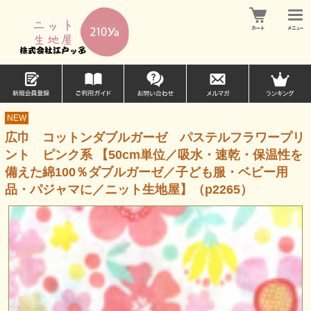
NEW
広巾 コットンダブルガーゼ パステルフラワープリ
ント ピンク系 【50cm単位／吸水・速乾・保温性を
備えた綿100％ダブルガーゼ／子ども服・ベビー用
品・パジャマに／ニット生地屋】（p2265）