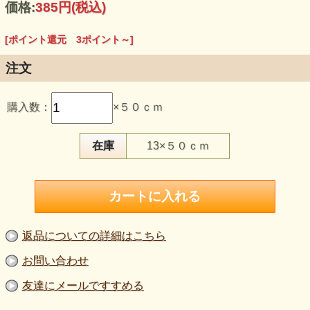
価格:
385円
(税込)
[ポイント還元 3ポイント～]
注文
この生地のおすすめポイント
購入数：
×５０ｃｍ
・濃紺とグレイが混ざったような杢調で、無地でも平坦に見
えにくいニットです。
・タテヨコに伸び、特にヨコ方向の伸びがやや大きく、身体
の動きになじみます。
在庫
13×５０ｃｍ
・普通～やや厚手で、トップス、羽織り、スカートなど幅広
く使えます。
・スウェット風のカジュアル服から、大人向けの落ち着いた
羽織りまで仕立てやすい素材です。
・再値下げ品のため、試作や家族服、販売作品にも取り入れ
やすいお値打ち生地です。
【品 番】g1302
返品についての詳細はこちら
【商品名】インレイニット生地 紺《再値下げ》
【価 格】350円＋消費税（50％OFF）
お問い合わせ
【割引率】50％OFF
【素 材】ポリエステル：60％、綿：40％
友達にメールですすめる
【生地幅】130cm巾
【販売単位】50cm単位になります。