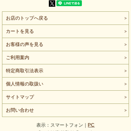
【生地の厚さ】普通～やや厚手
【生地の伸び】タテヨコに伸びます（ヨコ方向がやや大きめ
です）
【風 合】やわらかさとほどよい厚みがあり、身体の動きに
お店のトップへ戻る
なじみやすい風合いです
【特 徴】杢調の濃紺と表裏で異なる編み地の表情があり、
カットソー、羽織り、スカートなどに使いやすいインレイニ
カートを見る
ットです
【ボタンの大きさ】比較用ボタン直径は約2cmです。
お客様の声を見る
濃紺とグレイが混ざったような杢調の表情を持つ、普通～や
や厚手のインレイニットです。
タテヨコに伸び、特にヨコ方向の伸びがやや大きいため、カ
ご利用案内
ットソー、羽織り、スカートなど、動きやすさを持たせたい
服に向いています。
特定商取引法表示
表面には濃紺の糸が流れるような凹凸があり、均一な無地と
は違う奥行きがあります。
個人情報の取扱い
シンプルなプルオーバーやカーディガン風の羽織りでも、生
地の表情によって部屋着っぽく見えにくく、大人向けの落ち
着いたカジュアル服に仕上げやすい素材です。
サイトマップ
厚みは普通～やや厚手です。
薄手のTシャツ地よりしっかりしていますが、硬く形を固定
お問い合わせ
するアウター地ではありません。
スウェット風トップス、軽い羽織り、チュニック、ジャンパ
ースカートなど、ほどよい厚みとやわらかさを活かすデザイ
表示：スマートフォン｜
PC
ンに向いています。