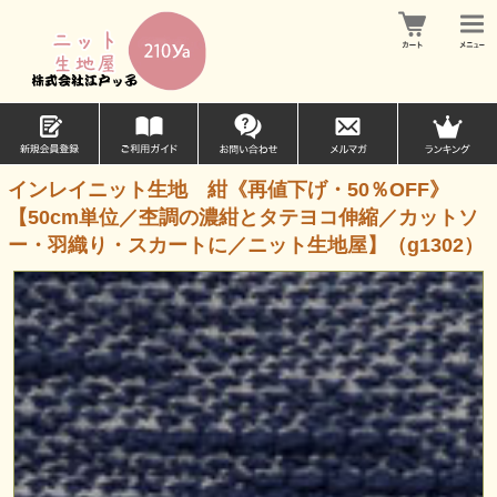
インレイニット生地 紺《再値下げ・50％OFF》
【50cm単位／杢調の濃紺とタテヨコ伸縮／カットソ
ー・羽織り・スカートに／ニット生地屋】（g1302）