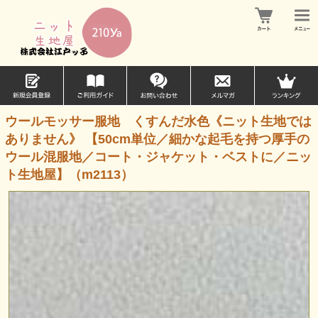
ウールモッサー服地 くすんだ水色《ニット生地では
ありません》 【50cm単位／細かな起毛を持つ厚手の
ウール混服地／コート・ジャケット・ベストに／ニッ
ト生地屋】（m2113）