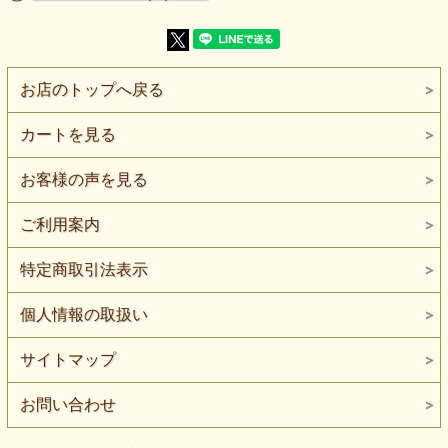
【素 材】毛（ウール）：80％、ポリエステル：20％
【生地幅】150cm巾
【販売単位】50cm単位になります。
【生地の厚さ】厚手
【生地の伸び】伸びません
お店のトップへ戻る
【ボタンの大きさ】比較用ボタン直径は約2cmです。
本品はニットではなく、伸縮性のない厚手のウールモッサー
カートを見る
服地です。
表面には細かな起毛があり、平らな織物とは異なる、やわら
かく落ち着いた表情があります。
お客様の声を見る
毛を80％含み、コート、ジャケット、ベストなど、秋冬のア
ウターへ取り入れやすい素材構成です。
ご利用案内
厚みを生かして、スカートや防寒小物などにもご検討いただ
けます。
特定商取引法表示
色は、グレイを含んだように見えるくすんだ水色です。
鮮やかな水色より落ち着きがあり、濃色が多くなりやすい冬
個人情報の取扱い
の装いへ、やわらかな明るさを加えられます。
表面の起毛は細かく、毛足の長いボアやシャギーとは異な
サイトマップ
る、なめらかな見え方です。
光の当たり方によって陰影が変わり、シンプルな型紙でも素
材の表情を生かせます。
お問い合わせ
生地は厚手で、伸びません。
身体へ密着する型紙より、ゆとりを持たせたコート、ジャケ