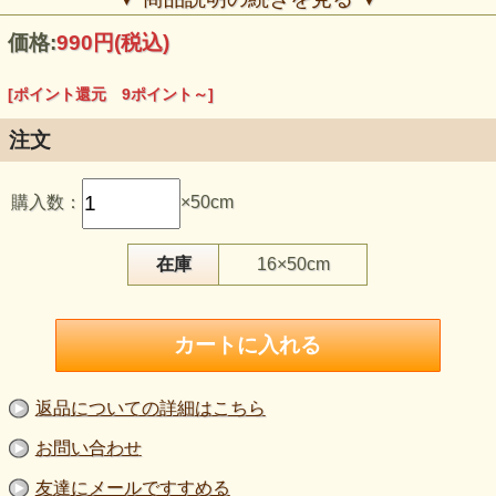
価格:
990円
(税込)
[ポイント還元 9ポイント～]
注文
購入数：
×50cm
この生地のおすすめポイント
・毛を80％含む、厚手のウールモッサー服地です。
在庫
16×50cm
・表面に細かな起毛があり、やわらかく落ち着いた表情で
す。
・コート、ジャケット、ベスト、スカートなどに向いていま
す。
・くすんだ水色は、冬の装いを明るく穏やかに見せる色で
す。
・ニットではなく伸びないため、布帛向けの型紙をご使用く
ださい。
返品についての詳細はこちら
【品 番】m2113
お問い合わせ
【商品名】ウールモッサー服地 くすんだ水色《ニット生地
ではありません》
友達にメールですすめる
【価 格】900円＋消費税