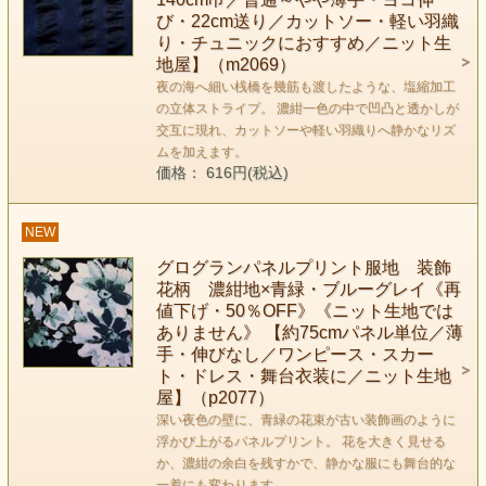
び・22cm送り／カットソー・軽い羽織
り・チュニックにおすすめ／ニット生
地屋】（m2069）
夜の海へ細い桟橋を幾筋も渡したような、塩縮加工
の立体ストライプ。 濃紺一色の中で凹凸と透かしが
交互に現れ、カットソーや軽い羽織りへ静かなリズ
ムを加えます。
価格： 616円(税込)
NEW
グログランパネルプリント服地 装飾
花柄 濃紺地×青緑・ブルーグレイ《再
値下げ・50％OFF》《ニット生地では
ありません》 【約75cmパネル単位／薄
手・伸びなし／ワンピース・スカー
ト・ドレス・舞台衣装に／ニット生地
屋】（p2077）
深い夜色の壁に、青緑の花束が古い装飾画のように
浮かび上がるパネルプリント。 花を大きく見せる
か、濃紺の余白を残すかで、静かな服にも舞台的な
一着にも変わります。