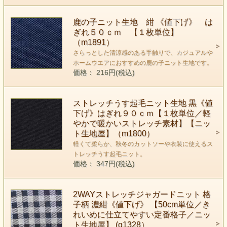
鹿の子ニット生地 紺 《値下げ》 は
ぎれ５０ｃｍ 【１枚単位】
（m1891）
さらっとした清涼感のある手触りで、カジュアルや
ホームウエアにおすすめの鹿の子ニット生地です。
価格： 216円(税込)
ストレッチうす起毛ニット生地 黒《値
下げ》はぎれ９０ｃｍ【１枚単位／軽
やかで暖かいストレッチ素材】【ニッ
ト生地屋】（m1800）
軽くて柔らか、秋冬のカットソーや衣装に使えるス
トレッチうす起毛ニット。
価格： 347円(税込)
2WAYストレッチジャガードニット 格
子柄 濃紺《値下げ》 【50cm単位／き
れいめに仕立てやすい定番格子／ニッ
ト生地屋】 (g1328）