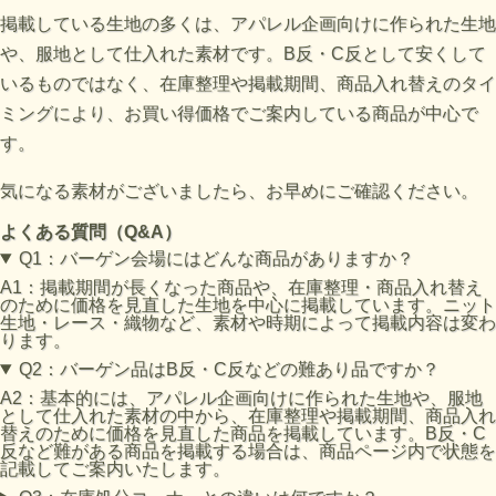
掲載している生地の多くは、アパレル企画向けに作られた生地
や、服地として仕入れた素材です。B反・C反として安くして
いるものではなく、在庫整理や掲載期間、商品入れ替えのタイ
ミングにより、お買い得価格でご案内している商品が中心で
す。
気になる素材がございましたら、お早めにご確認ください。
よくある質問（Q&A）
Q1：バーゲン会場にはどんな商品がありますか？
A1：掲載期間が長くなった商品や、在庫整理・商品入れ替え
のために価格を見直した生地を中心に掲載しています。ニット
生地・レース・織物など、素材や時期によって掲載内容は変わ
ります。
Q2：バーゲン品はB反・C反などの難あり品ですか？
A2：基本的には、アパレル企画向けに作られた生地や、服地
として仕入れた素材の中から、在庫整理や掲載期間、商品入れ
替えのために価格を見直した商品を掲載しています。B反・C
反など難がある商品を掲載する場合は、商品ページ内で状態を
記載してご案内いたします。