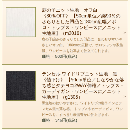
鹿の子ニット生地 オフ白
《30％OFF》 【50cm単位／綿90％の
さらりとした凹凸と180cm広幅／ポ
ロ・トップス・ワンピースに／ニット
生地屋】（m2016）
鹿の子編みのさらりとした凹凸に、合わせやすいや
さしいオフ白。 180cmの広幅で、ポロシャツや家族
服、ワンピースを効率よく仕立てられます。
価格： 500円(税込)
テンセル ワイドリブニット生地 黒
《値下げ》 【50cm単位／しなやかな落
ち感とタテヨコ2WAY伸縮／トップス・
カーディガン・ワンピースに／ニット
生地屋】（g1305）
黒無地の使いやすさに、ワイドリブの縦ラインとテ
ンセル混の落ち感。 トップスやカーディガン、ワン
ピースを、すっきり表情豊かに仕上げます。
価格： 346円(税込)