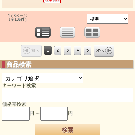
1 / 6ページ
（全105件）
1
2
3
4
5
前へ
次へ
商品検索
キーワード検索
価格帯検索
円 ～
円