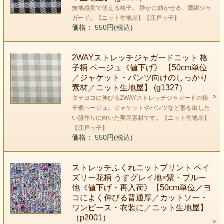
無地感覚で使える格子。 静かに効かせる、濃紺ジャ
ガード。【ニット生地屋】【江戸ッ子】
価格： 550円(税込)
2WAYストレッチジャガードニット 格
子柄 ベージュ《値下げ》 【50cm単位
／ジャケット・パンツ向けのしっかり
素材／ニット生地屋】 (g1327）
タテヨコに伸びる2WAYストレッチジャガードの格
子柄ベージュ。ジャケットやパンツなど形を出した
い服作りに向いた実用素材です。【ニット生地屋】
【江戸ッ子】
価格： 550円(税込)
ストレッチふくれニットプリント ペイ
ズリー花柄 うすグレイ地×紫・ブルー
他《値下げ・再入荷》【50cm単位／ヨ
コによく伸びる普通厚／カットソー・
ワンピース・衣装に／ニット生地屋】
（p2001）