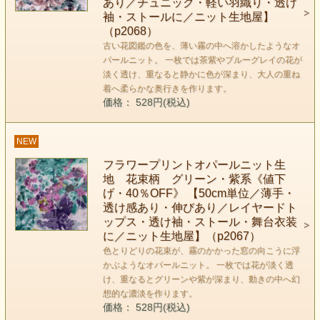
あり／チュニック・軽い羽織り・透け
袖・ストールに／ニット生地屋】
（p2068）
古い花図鑑の色を、薄い霧の中へ溶かしたようなオ
パールニット。 一枚では茶紫やブルーグレイの花が
淡く透け、重なると静かに色が深まり、大人の重ね
着へ柔らかな奥行きを作ります。
価格： 528円(税込)
NEW
フラワープリントオパールニット生
地 花束柄 グリーン・紫系《値下
げ・40％OFF》 【50cm単位／薄手・
透け感あり・伸びあり／レイヤードト
ップス・透け袖・ストール・舞台衣装
に／ニット生地屋】（p2067）
色とりどりの花束が、霧のかかった窓の向こうに浮
かぶようなオパールニット。 一枚では花が淡く透
け、重なるとグリーンや紫が深まり、動きの中へ幻
想的な濃淡を作ります。
価格： 528円(税込)