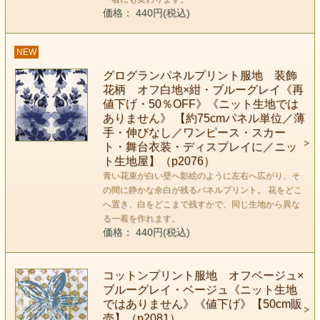
価格： 440円(税込)
NEW
グログランパネルプリント服地 装飾
花柄 オフ白地×紺・ブルーグレイ《再
値下げ・50％OFF》《ニット生地では
ありません》 【約75cmパネル単位／薄
手・伸びなし／ワンピース・スカー
ト・舞台衣装・ディスプレイに／ニッ
ト生地屋】（p2076）
青い花束が白い壁へ影絵のように左右へ広がり、そ
の間に静かな余白が残るパネルプリント。 花をどこ
へ置き、白をどこまで残すかで、同じ生地から異な
る一着を作れます。
価格： 440円(税込)
コットンプリント服地 オフベージュ×
ブルーグレイ・ベージュ《ニット生地
ではありません》《値下げ》【50cm販
売】（p2081）