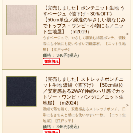
【完売しました】ポンチニット生地 う
すベージュ《値下げ・30％OFF》
【50cm単位／綿混のやさしい肌なじみ
でトップス・ワンピ・小物にも／ニッ
ト生地屋】 （m2019）
うすベージュで、やさしく馴染む綿混ポンチ。 普段
着にも小物にも使いやすい万能素材。 【ニット生地
屋】【江戸ッ子】
価格： 346円(税込)
在庫切れ
【完売しました】ストレッチポンチニ
ット生地 濃紺《値下げ》 【50cm単位
／安定感ある2WAY伸縮×ハリ感でカッ
トソー・ワンピ・パンツに／ニット生
地屋】（m2024）
濃紺で落ち着く、安定感あるストレッチポンチ。 日
常にもきちんと感にも使いやすい一枚。 【ニット生
地屋】【江戸ッ子】
価格： 346円(税込)
在庫切れ