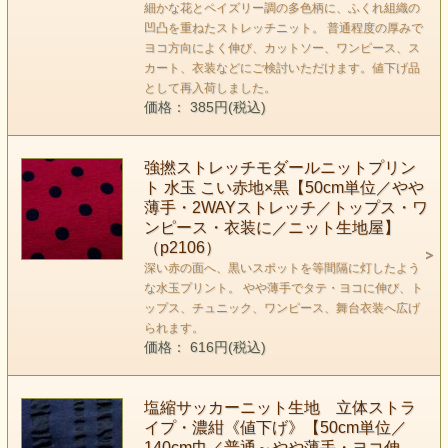
細かな花とペイズリー調の多色柄に、ふくれ組織の
凹凸を重ねたストレッチニット。 普通程度の厚みで
ヨコ方向によく伸び、カットソー、ワンピース、ス
カート、衣装などにご検討いただけます。値下げ品
として再入荷しました。
価格： 385円(税込)
強撚ストレッチモダールニットプリン
ト 水玉 こい赤地×黒【50cm単位／やや
薄手・2WAYストレッチ／トップス・ワ
ンピース・衣装に／ニット生地屋】
（p2106）
深い赤の面へ、黒いスポットを等間隔に灯したよう
な水玉プリント。 やや薄手でタテ・ヨコに伸び、ト
ップス、チュニック、ワンピース、舞台衣装へ広げ
られます。
価格： 616円(税込)
塩縮サッカーニット生地 立体ストラ
イプ・濃紺《値下げ》【50cm単位／
140cm巾／普通～やや薄手・ヨコ伸