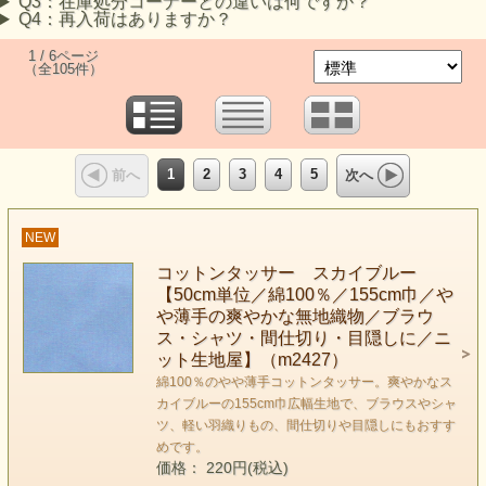
Q3：在庫処分コーナーとの違いは何ですか？
Q4：再入荷はありますか？
1 / 6ページ
（全105件）
1
2
3
4
5
前へ
次へ
NEW
コットンタッサー スカイブルー
【50cm単位／綿100％／155cm巾／や
や薄手の爽やかな無地織物／ブラウ
ス・シャツ・間仕切り・目隠しに／ニ
ット生地屋】（m2427）
綿100％のやや薄手コットンタッサー。爽やかなス
カイブルーの155cm巾広幅生地で、ブラウスやシャ
ツ、軽い羽織りもの、間仕切りや目隠しにもおすす
めです。
価格： 220円(税込)