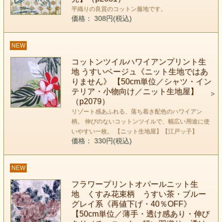
平織りの良質のコットン服地です。
価格： 308円(税込)
NEW
コットンツイルハワイアンプリント生
地 うすいベージュ《ニット生地ではあ
りません》 【50cm単位／シャツ・イン
テリア・小物向け／ニット生地屋】
（p2079）
リゾート感あふれる、落ち着き配色のハワイアン
柄。 伸びのないコットンツイルで、幅広い用途に使
いやすい一枚。 【ニット生地屋】【江戸ッ子】
価格： 330円(税込)
NEW
フラワープリントオパールニット生
地 くすみ花束柄 うすい茶・ブルー
グレイ系《再値下げ・40％OFF》
【50cm単位／薄手・透け感あり・伸び