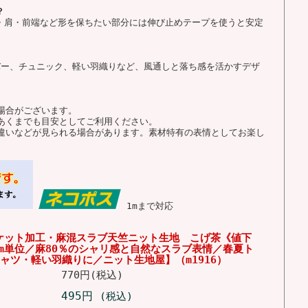
？
り・肩・前端など形を保ちたい部分には伸び止めテープを使うと安定
バー、チュニック、軽い羽織りなど、風通しと落ち感を活かすデザ
場合がございます。
あくまでも目安としてご利用ください。
違いなどが見られる場合があります。素材特有の表情としてお楽し
1mまで対応
ケット加工・麻混スラブ天竺ニット生地 こげ茶《値下
cm単位／麻80％のシャリ感と自然なスラブ表情／春夏ト
ャツ・軽い羽織りに／ニット生地屋】（m1916）
770円(税込)
495円
(税込)