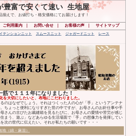
が豊富で安くて速い 生地屋
の品揃えで、お値打ち・格安価格にてお届けします！
｜
ご利用案内
｜
お問い合せ
｜
お客様の声
｜
サイトマップ
ハイテンションニット
スムースニット
ジャガードニット
レース
布一筋で１１１年になりました！
化を大切にしたいと、布地にこだわりました。
るのはなぜでしょう。それはつくった人の心が「手」というアンテナ
か。ちょっと便利になりすぎた世の中ですが、お母さんのお針仕事や手
お母さんの古びたお裁縫箱を見るたびに、お母さんの愛情や苦労が感じ
、住まう、遊ぶ」などあらゆる生活場面で「手」の想像力を発揮してい
化を次の世代に伝えたい。それが私たちの願いです・・・
無地（綿・麻混）