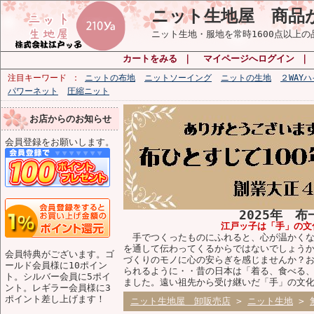
ニット生地屋 商品
ニット生地・服地を常時1600点以上
カートをみる
｜
マイページへログイン
注目キーワード
ニットの布地
ニットソーイング
ニットの生地
２WAY
パワーネット
圧縮ニット
お店からのお知らせ
会員登録をお願いします。
2025年 
江戸ッ子は「手」の文
手でつくったものにふれると、心が温かくな
を通して伝わってくるからではないでしょう
会員特典がございます。ゴ
づくりのモノに心の安らぎを感じませんか？
ールド会員様に10ポイン
られるように・・昔の日本は「着る、食べる
ト。シルバー会員に5ポイ
ました。遠い祖先から受け継いだ「手」の文
ント。レギラー会員様に3
ポイント差し上げます！
ニット生地屋 卸販売店
>
ニット生地
>