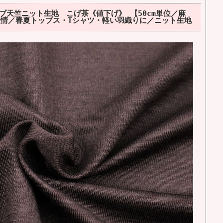
ブ天竺ニット生地 こげ茶《値下げ》 【50cm単位／麻
表情／春夏トップス・Tシャツ・軽い羽織りに／ニット生地