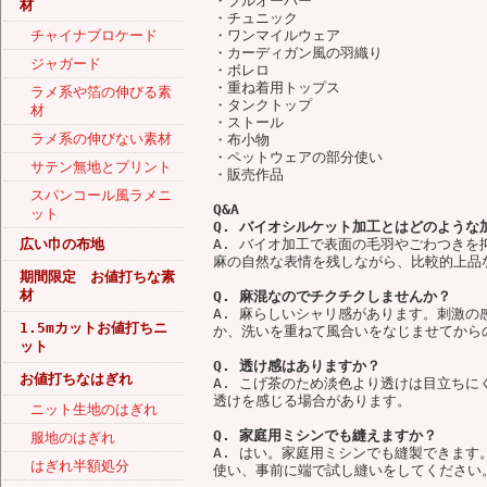
・プルオーバー
材
・チュニック
チャイナブロケード
・ワンマイルウェア
・カーディガン風の羽織り
ジャガード
・ボレロ
・重ね着用トップス
ラメ系や箔の伸びる素
・タンクトップ
材
・ストール
ラメ系の伸びない素材
・布小物
・ペットウェアの部分使い
サテン無地とプリント
・販売作品
スパンコール風ラメニ
Q&A
ット
Q. バイオシルケット加工とはどのような
広い巾の布地
A. バイオ加工で表面の毛羽やごわつき
麻の自然な表情を残しながら、比較的上品
期間限定 お値打ちな素
材
Q. 麻混なのでチクチクしませんか？
A. 麻らしいシャリ感があります。刺激
1.5mカットお値打ちニ
か、洗いを重ねて風合いをなじませてから
ット
Q. 透け感はありますか？
お値打ちなはぎれ
A. こげ茶のため淡色より透けは目立ち
透けを感じる場合があります。
ニット生地のはぎれ
Q. 家庭用ミシンでも縫えますか？
服地のはぎれ
A. はい。家庭用ミシンでも縫製できます
はぎれ半額処分
使い、事前に端で試し縫いをしてください