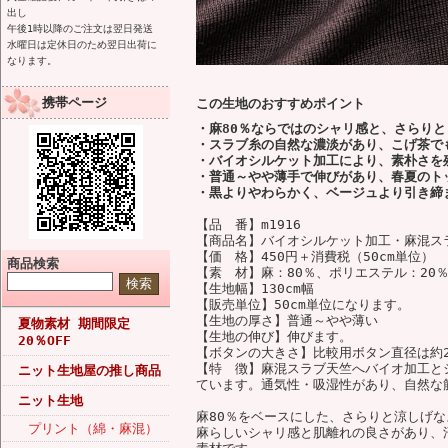
出し
午後1時以降のご注文は翌日発送
水曜日は定休日のため翌日出荷に
なります。
携帯ページ
この生地のおすすめポイント
・麻80％ならではのシャリ感と、さらり
・スラブ糸の自然な濃淡があり、こげ茶で
・バイオシルケット加工により、素朴さを
・普通～やや薄手で伸びがあり、春夏のト
・黒よりやわらかく、ベージュより引き締
【品 番】m1916
【商品名】バイオシルケット加工・麻混ス
【価 格】450円＋消費税（50cm単位）
商品検索
【素 材】麻：80％、ポリエステル：20
【生地幅】130cm幅
【販売単位】50cm単位になります。
【生地の厚さ】普通～やや薄い
夏物素材 期間限定
【生地の伸び】伸びます。
20％OFF
【ボタンの大きさ】比較用ボタン直径は約2
【特 徴】麻混スラブ天竺へバイオ加工と
ニット生地屋の推し商品
ています。通気性・吸湿性があり、自然な
ニット生地
麻80％をベースにした、さらりと涼しげ
プリント（綿・麻混）
麻らしいシャリ感と肌離れの良さがあり、