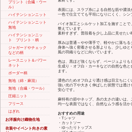
素材です。
プリント（合繊・ウー
ル）
表面には、スラブ糸による自然な筋や濃淡
一色で仕立てても平坦になりにくく、シン
ハイテンションニット
ハイテンションニット
バイオ加工とシルケット加工を施すことで
無地
整えています。
素朴すぎず、普段着を少し上品に見せたい
ハイテンションニッ
ト プリント・柄
厚みは普通～やや薄手で、軽やかに落ちる
身体へ強く密着させる形よりも、少しゆと
ジャガードやチェック
風の羽織りなどに向いています。
などの柄
レースニット＆パワー
色は、黒ほど強くならず、ベージュよりも
ネット
生成り・オフ白・カーキなどの自然な色と
ます。
ボーダー柄
濃色のためオフ白より透け感は目立ちにく
無地（綿・麻混）
強い光の下や大きく伸ばした状態では透け
無地（合繊・ウール）
安心です。
圧縮ニット
麻特有の節やネップ、糸の太さの違いは、
フリース
均一な表面ではなく、自然なムラ感を活か
はぎれ
おすすめの用途
・Tシャツ
お洋服向け織物生地
・カットソー
・ゆったりトップス
衣装やイベント向きの素