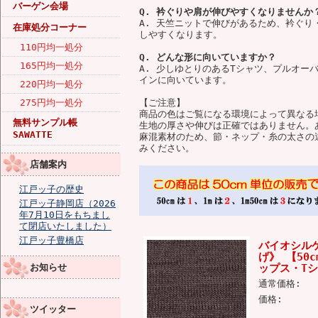
バーゲン会場
Q. 衿ぐりや肩が伸びやすくなりませんか
A. 天竺ニットで伸びがあるため、衿ぐ
在庫処分コーナー
しやすくなります。
110円均一処分
Q. どんな形に向いていますか？
165円均一処分
A. 少しゆとりのあるTシャツ、プルオー
インに向いています。
220円均一処分
275円均一処分
【ご注意】
商品の色はご覧になる環境によって異なる
無料サンプル帳
生地の厚さや伸びは正確ではありません。
SAWATTE
麻混素材のため、節・ネップ・糸の太さの
みください。
店舗案内
江戸ッ子の歴史
江戸ッ子静岡店（2026
年7月10日をもちまし
て閉店いたしました）
江戸ッ子豊橋店
バイオシル
げ》 【50
お知らせ
ップス・Tシ
通常価格:
価格:
ツイッター