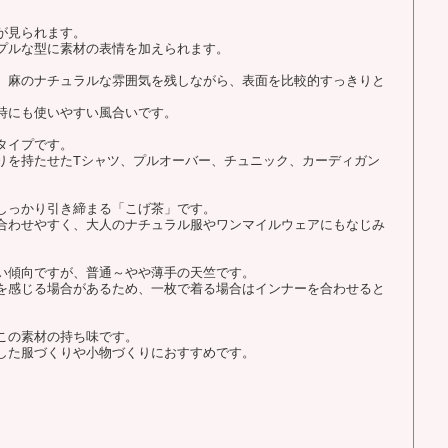
が見られます。
プルな型に素材の表情を加えられます。
、麻のナチュラルな雰囲気を残しながら、表面を比較的すっきりと
時にも使いやすい風合いです。
タイプです。
りを持たせたTシャツ、プルオーバー、チュニック、カーディガン
しっかり引き締まる「こげ茶」です。
合わせやすく、大人のナチュラル服やワンマイルウェアにもなじみ
い傾向ですが、普通～やや薄手の天竺です。
を感じる場合があるため、一枚で着る場合はインナーを合わせると
この素材の持ち味です。
した服づくりや小物づくりにおすすめです。