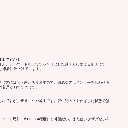
加工ですか？
を抑え、シルケット加工ですっきりとした見え方に整える加工です。
な印象に仕上げています。
の感じ方には個人差がありますので、敏感な方はインナーを合わせる
の着用がおすすめです。
にくいですが、普通～やや薄手です。強い光の下や伸ばした状態では
。ニット用針（#11～14程度）と伸縮縫い、またはジグザグ縫いを
。