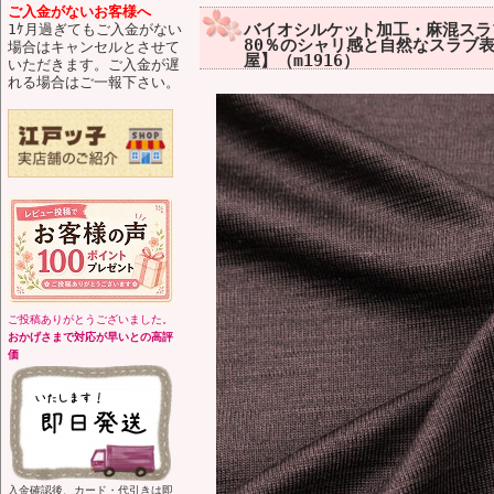
ご入金がないお客様へ
バイオシルケット加工・麻混スラ
1ｹ月過ぎてもご入金がない
80％のシャリ感と自然なスラブ
場合はキャンセルとさせて
屋】（m1916）
いただきます。ご入金が遅
れる場合はご一報下さい。
ご投稿ありがとうございました。
おかげさまで対応が早いとの高評
価
入金確認後、カード・代引きは即