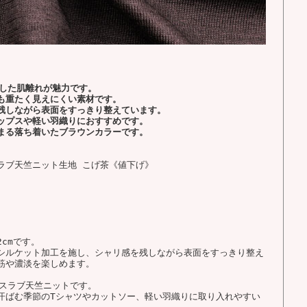
とした肌離れが魅力です。
も重たく見えにくい素材です。
残しながら表面をすっきり整えています。
ップスや軽い羽織りにおすすめです。
まる落ち着いたブラウンカラーです。
ラブ天竺ニット生地 こげ茶《値下げ》
％
cmです。
シルケット加工を施し、シャリ感を残しながら表面をすっきり整え
筋や濃淡を楽しめます。
なスラブ天竺ニットです。
汗ばむ季節のTシャツやカットソー、軽い羽織りに取り入れやすい