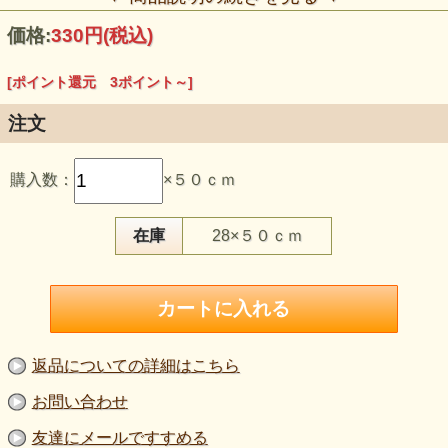
価格:
330円
(税込)
[ポイント還元 3ポイント～]
注文
この生地のおすすめポイント
購入数：
×５０ｃｍ
・細かな濃淡が混ざる、霜降り調のグレイです。
・綿100％の強撚天竺で、シャリ感とさらりとした手触りが
あります。
・普通～やや薄手で、主にヨコ方向によく伸びます。
在庫
28×５０ｃｍ
・Tシャツ、カットソー、重ね着用インナーなどにご検討い
ただけます。
・生地幅170cmの広幅で、色違いを比較できる全4色のシリ
ーズです。
【品 番】m2131
【商品名】コットン強撚天竺ニット生地 グレイ
【価 格】300円＋消費税（50cm単位）
返品についての詳細はこちら
【素 材】綿：100％
【生地幅】170cm
お問い合わせ
【販売単位】50cm単位になります。
【生地の厚さ】普通～やや薄い
友達にメールですすめる
【生地の伸び】主にヨコ方向によく伸びる