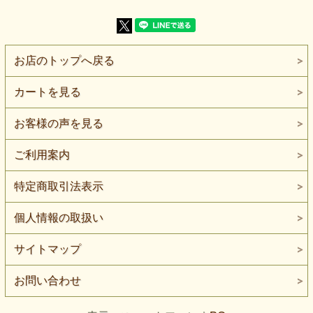
【風合い】強撚糸特有のシャリ感と、さらりとした手触りが
あります。
【特 徴】細かな濃淡が混ざる霜降り調のグレイ
【ネコポス】1mまで対応
【ご注意】表側と裏側では、霜降りの見え方や編み目が異な
お店のトップへ戻る
ります。裁断前に使用する面をご確認ください。
細かな濃淡が混ざる霜降り調のグレイが特徴の、綿100％コ
カートを見る
ットン強撚天竺ニットです。
ベタ無地よりも表情がありながら、柄物ほど強く主張しない
色合いです。
お客様の声を見る
近くではグレイの細かな濃淡が見え、少し離れると落ち着い
た中間色としてまとまります。
ご利用案内
服の形や切り替え、組み合わせる色を主役にしたい場合に
も、無地感覚で取り入れられます。
特定商取引法表示
強撚糸特有のシャリ感があり、表面はさらりとした手触りで
す。
個人情報の取扱い
一般的なやわらかな綿天竺とは少し異なる、乾いたような触
感があります。
サイトマップ
厚みは普通～やや薄手で、主にヨコ方向によく伸びます。
作るアイテムや型紙によって必要な伸びが異なるため、裁断
前に端布で伸びる方向と程度をご確認ください。
お問い合わせ
Tシャツやカットソーでは、霜降りの濃淡を広い面へ自然に
見せられます。