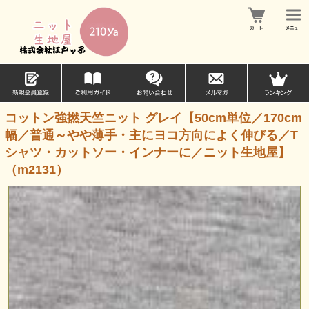
コットン強撚天竺ニット グレイ【50cm単位／170cm
幅／普通～やや薄手・主にヨコ方向によく伸びる／T
シャツ・カットソー・インナーに／ニット生地屋】
（m2131）