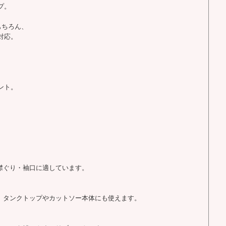
プ。
もちろん、
対応。
ント。
。
襟ぐり・袖口に適しています。
め、タンクトップやカットソー本体にも使えます。