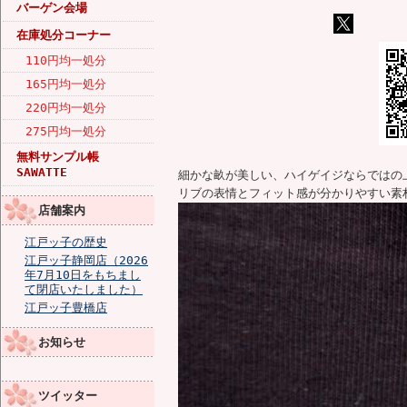
バーゲン会場
在庫処分コーナー
110円均一処分
165円均一処分
220円均一処分
275円均一処分
無料サンプル帳
SAWATTE
細かな畝が美しい、ハイゲイジならではの
リブの表情とフィット感が分かりやすい素
店舗案内
江戸ッ子の歴史
江戸ッ子静岡店（2026
年7月10日をもちまし
て閉店いたしました）
江戸ッ子豊橋店
お知らせ
ツイッター