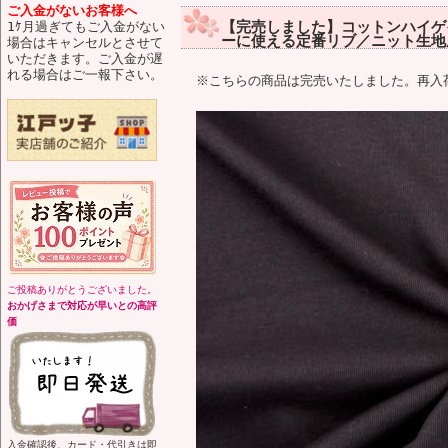
ご入金がないお客様へ
【完売しました】コットンハイゲイ
1ｹ月過ぎてもご入金がない
ーに使える定番リブ／ニット生地屋
場合はキャンセルとさせて
いただきます。ご入金が遅
れる場合はご一報下さい。
※こちらの商品は完売いたしました。再入
ご投稿ありがとうございました。
おかげさまで対応が早いとの高評
価
入金確認後、カード・代引きは即