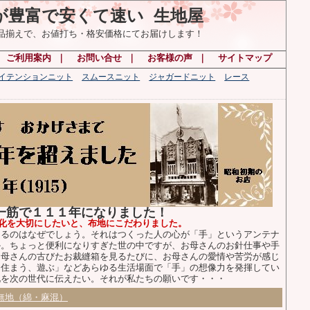
が豊富で安くて速い 生地屋
の品揃えで、お値打ち・格安価格にてお届けします！
｜
ご利用案内
｜
お問い合せ
｜
お客様の声
｜
サイトマップ
ハイテンションニット
スムースニット
ジャガードニット
レース
布一筋で１１１年になりました！
化を大切にしたいと、布地にこだわりました。
るのはなぜでしょう。それはつくった人の心が「手」というアンテナ
か。ちょっと便利になりすぎた世の中ですが、お母さんのお針仕事や手
お母さんの古びたお裁縫箱を見るたびに、お母さんの愛情や苦労が感じ
、住まう、遊ぶ」などあらゆる生活場面で「手」の想像力を発揮してい
化を次の世代に伝えたい。それが私たちの願いです・・・
無地（綿・麻混）