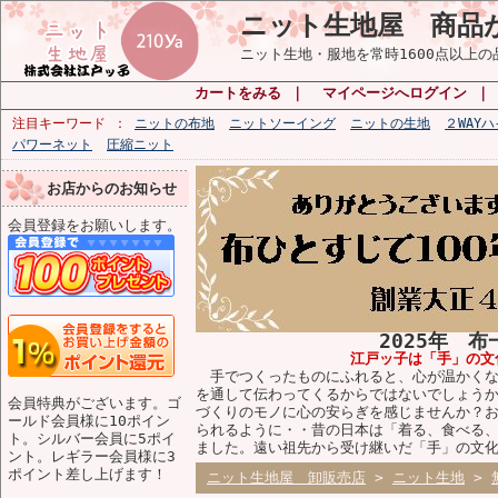
ニット生地屋 商品
ニット生地・服地を常時1600点以上
カートをみる
｜
マイページへログイン
注目キーワード
ニットの布地
ニットソーイング
ニットの生地
２WAY
パワーネット
圧縮ニット
お店からのお知らせ
会員登録をお願いします。
2025年 
江戸ッ子は「手」の文
手でつくったものにふれると、心が温かくな
を通して伝わってくるからではないでしょう
会員特典がございます。ゴ
づくりのモノに心の安らぎを感じませんか？
ールド会員様に10ポイン
られるように・・昔の日本は「着る、食べる
ト。シルバー会員に5ポイ
ました。遠い祖先から受け継いだ「手」の文
ント。レギラー会員様に3
ポイント差し上げます！
ニット生地屋 卸販売店
>
ニット生地
>