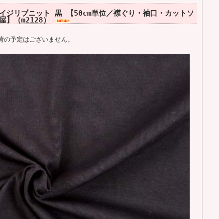
ジリブニット 黒 【50cm単位／襟ぐり・袖口・カットソ
】（m2128）
荷の予定はございません。