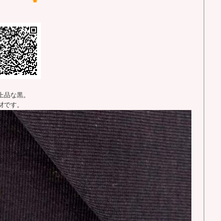
上品な黒。
材です。