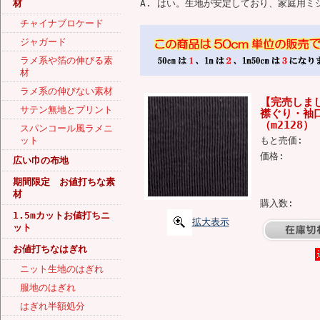
材
A. はい。生地が安定しており、家庭用ミ
チャイナブロケード
ジャガード
ラメ系や箔の伸びる素
材
ラメ系の伸びない素材
【完売しまし
サテン無地とプリント
襟ぐり・袖
（m2128）
スパンコール風ラメニ
ット
もと売価:
価格:
広い巾の布地
期間限定 お値打ちな素
材
購入数:
1.5mカットお値打ちニ
拡大表示
ット
お値打ちなはぎれ
ニット生地のはぎれ
服地のはぎれ
はぎれ半額処分