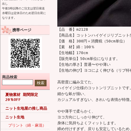
出し
午後1時以降のご注文は翌日発送
水曜日は定休日のため翌日出荷に
なります。
【品 番】m2128
携帯ページ
【商品名】コットンハイゲイジリブニット
【価 格】300円＋消費税（50cm単位）
【素 材】綿：100％
【生地幅】170cm
【販売単位】50cm単位になります。
【生地の厚さ】普通〜やや薄い
【生地の伸び】ヨコによく伸びる（リブ特
商品検索
高密度に編み立てた、
ハイゲイジ仕様のコットンリブニットです
細かな畝が揃い、
夏物素材 期間限定
20％OFF
カジュアルすぎない、きれいな表情が特徴
ニット生地屋の推し商品
やや薄手で柔らかく、
ニット生地
ヨコ方向にしっかり伸びて、
身体に気持ちよくフィットします。
プリント（綿・麻混）
締め付けすぎず、戻りも安定しているため