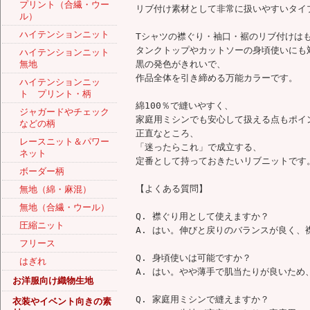
プリント（合繊・ウー
リブ付け素材として非常に扱いやすいタイ
ル）
ハイテンションニット
Tシャツの襟ぐり・袖口・裾のリブ付けは
タンクトップやカットソーの身頃使いにも
ハイテンションニット
無地
黒の発色がきれいで、
作品全体を引き締める万能カラーです。
ハイテンションニッ
ト プリント・柄
綿100％で縫いやすく、
ジャガードやチェック
家庭用ミシンでも安心して扱える点もポイ
などの柄
正直なところ、
レースニット＆パワー
「迷ったらこれ」で成立する、
ネット
定番として持っておきたいリブニットです
ボーダー柄
【よくある質問】
無地（綿・麻混）
無地（合繊・ウール）
Q. 襟ぐり用として使えますか？
圧縮ニット
A. はい。伸びと戻りのバランスが良く、
フリース
Q. 身頃使いは可能ですか？
はぎれ
A. はい。やや薄手で肌当たりが良いた
お洋服向け織物生地
Q. 家庭用ミシンで縫えますか？
衣装やイベント向きの素