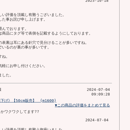
2025-10-18
しい評価を頂戴し有難うございました。
した事お詫び申し上げます。
畳んでおります。
は商品にタグ等で表側を記載するようにしております。
の表裏は耳にある針穴で見分けることが多いですね。
でいるのが裏の事が多いです。
すね。
気軽にお申し付けください。
ました。
様
2024-07-04
09:09:28
》【50cm販売】 (m1600)
▼この商品の評価をまとめて見る
かワクワクしてます??
2024-07-04
しい評価を頂戴し有難う御座いました。