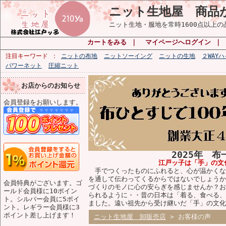
ニット生地屋 商品
ニット生地・服地を常時1600点以上
カートをみる
｜
マイページへログイン
｜
注目キーワード
ニットの布地
ニットソーイング
ニットの生地
２WAY
パワーネット
圧縮ニット
お店からのお知らせ
会員登録をお願いします。
2025年 
江戸ッ子は「手」の文
手でつくったものにふれると、心が温かくな
を通して伝わってくるからではないでしょうか
会員特典がございます。ゴ
づくりのモノに心の安らぎを感じませんか？お
ールド会員様に10ポイン
られるように・・昔の日本は「着る、食べる、
ト。シルバー会員に5ポイ
ました。遠い祖先から受け継いだ「手」の文化
ント。レギラー会員様に3
ポイント差し上げます！
ニット生地屋 卸販売店
> お客様の声