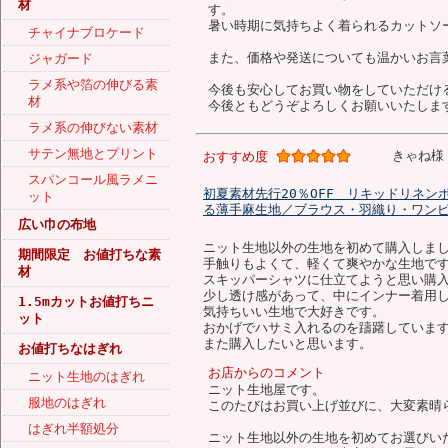
材
す。
暑い時期に気持ちよく着られるカットソ
チャイナブロケード
また、価格や発送についても温かいお言
ジャガード
ラメ系や箔の伸びる素
今後も安心してお買い物をしていただけ
材
今後ともどうぞよろしくお願いいたしま
ラメ系の伸びない素材
サテン無地とプリント
きゃね様
おすすめ度
スパンコール風ラメニ
初夏素材先行20％OFF リキッドリネン
ット
る薄手麻生地／ブラウス・羽織り・ワンピ
広い巾の布地
ニット生地以外の生地を初めて購入しま
期間限定 お値打ちな素
手触りもよくて、軽くて爽やかな生地で
材
スキッパーシャツに仕立てようと思い購
少し透け感があって、中にインナー着用
1.5mカットお値打ちニ
気持ちいい生地で大好きです。
ット
おかげでハサミ入れるのを躊躇していま
また購入したいと思います。
お値打ちなはぎれ
お店からのコメント
ニット生地のはぎれ
ニット生地屋です。
服地のはぎれ
このたびはお買い上げ並びに、大変素晴
はぎれ半額処分
ニット生地以外の生地を初めてお選びい