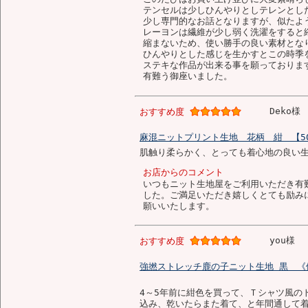
テンセルは少しひんやりとしテレンとし
少し専門的なお話となりますが、似たよ
レーヨンは繊維が少し弱く洗濯をすると
縮まないため、使い勝手の良い素材とな
ひんやりとした感じを生かすとこの時季
ステキな作品が出来る事を願っておりま
有難う御座いました。
Deko様
おすすめ度
麻混ニットプリント生地 花柄 紺 【50c
肌触り柔らかく、とっても着心地の良い
お店からのコメント
いつもニット生地屋をご利用いただき有
した。ご満足いただき嬉しくとても励み
願いいたします。
you様
おすすめ度
強撚ストレッチ鹿の子ニット生地 黒 《値下
4～5年前に紺色を買って、Ｔシャツ風の
込み、乾いたらまた着て、と年間通して