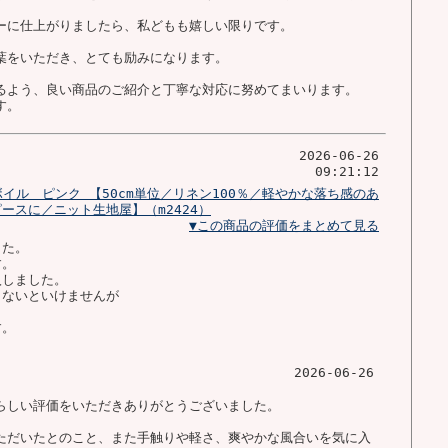
ーに仕上がりましたら、私どもも嬉しい限りです。
葉をいただき、とても励みになります。
るよう、良い商品のご紹介と丁寧な対応に努めてまいります。
す。
2026-06-26
09:21:12
ボイル ピンク 【50cm単位／リネン100％／軽やかな落ち感のあ
ースに／ニット生地屋】（m2424）
▼この商品の評価をまとめて見る
した。
す。
入しました。
しないといけませんが
す。
2026-06-26
らしい評価をいただきありがとうございました。
ただいたとのこと、また手触りや軽さ、爽やかな風合いを気に入