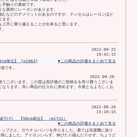
た手触りの素材です。
うな素材にレーヨンがあります。
縮むなどのデメリットがあるのですが、テンセルはレーヨンほど
ります。
を上手に乗り越えることが出来ると思います。
す。
2022-09-25
19:42:15
m単位】 (p1963)
▼この商品の評価をまとめて見る
生地です。
2022-09-26
難うございます。この度は高評価のご投稿をを有り難うございま
になります。良い商品の仕入れに努めます。今後ともよろしくお
2022-06-26
15:10:15
げ》 【50cm単位】 （m1731）
▼この商品の評価をまとめて見る
トップスと、ガウチョパンツを作りました。着ては洗濯機に放り
着倒しました。アイロンいらず、伸びたり縮んだりせず、ちょうど