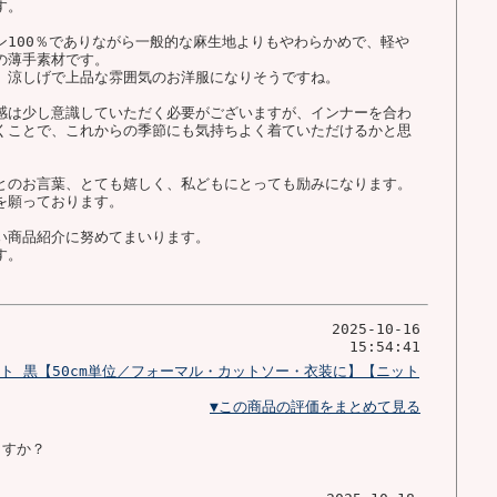
す。
ン100％でありながら一般的な麻生地よりもやわらかめで、軽や
の薄手素材です。
、涼しげで上品な雰囲気のお洋服になりそうですね。
感は少し意識していただく必要がございますが、インナーを合わ
くことで、これからの季節にも気持ちよく着ていただけるかと思
とのお言葉、とても嬉しく、私どもにとっても励みになります。
を願っております。
い商品紹介に努めてまいります。
す。
2025-10-16
15:54:41
ト 黒【50cm単位／フォーマル・カットソー・衣装に】【ニット
▼この商品の評価をまとめて見る
ますか？