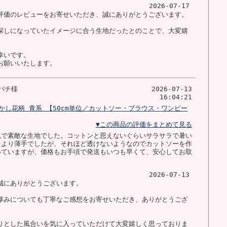
2026-07-17
評価のレビューをお寄せいただき、誠にありがとうございます。
探しになっていたイメージに合う生地だったとのことで、大変嬉
幸いです。
お願いいたします。
バチ様
2026-07-13
16:04:21
かし花柄 青系 【50cm単位／カットソー・ブラウス・ワンピー
▼この商品の評価をまとめて見る
色で素敵な生地でした。コットンと思えないぐらいサラサラで暑い
たより薄手でしたが、それほど透けないようなのでカットソーを作
いていますが、価格もお手頃で発送もいつも早くて、安心してお取
2026-07-13
誠にありがとうございます。
厚みについても丁寧なご感想をお寄せいただき、ありがとうござ
りとした風合いを気に入っていただけて大変嬉しく思っておりま