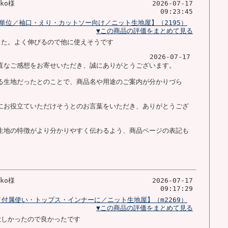
oko様
2026-07-17
09:23:45
m単位／袖口・えり・カットソー向け／ニット生地屋】（2195）
▼この商品の評価をまとめて見る
した。よく伸びるので他に使えそうです
2026-07-17
直なご感想をお寄せいただき、誠にありがとうございます。
る生地だったとのことで、商品名や用途のご案内が分かりづら
にお役立ていただけそうとのお言葉をいただき、ありがとうござ
生地の特徴がより分かりやすく伝わるよう、商品ページの表記も
。
oko様
2026-07-17
09:17:29
／付属使い・トップス・インナーに／ニット生地屋】（m2269）
▼この商品の評価をまとめて見る
欲しかったので良かったです