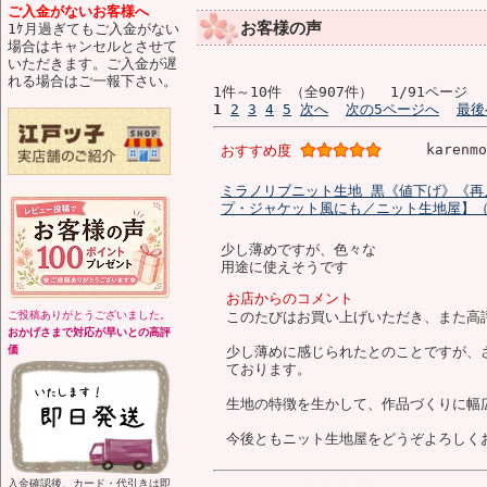
ご入金がないお客様へ
お客様の声
1ｹ月過ぎてもご入金がない
場合はキャンセルとさせて
いただきます。ご入金が遅
れる場合はご一報下さい。
1件～10件 （全907件） 1/91ページ
1
2
3
4
5
次へ
次の5ページへ
最後
karenm
おすすめ度
ミラノリブニット生地 黒《値下げ》《再
プ・ジャケット風にも／ニット生地屋】（m
少し薄めですが、色々な
用途に使えそうです
お店からのコメント
ご投稿ありがとうございました。
このたびはお買い上げいただき、また高
おかげさまで対応が早いとの高評
価
少し薄めに感じられたとのことですが、
ております。
生地の特徴を生かして、作品づくりに幅
今後ともニット生地屋をどうぞよろしく
入金確認後、カード・代引きは即