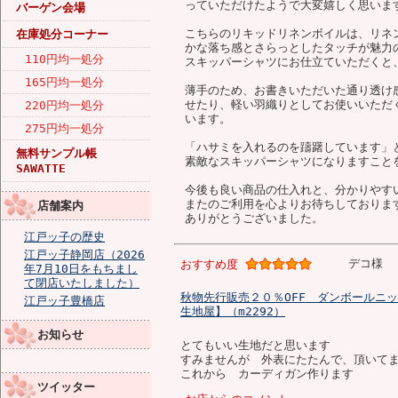
っていただけたようで大変嬉しく思いま
バーゲン会場
こちらのリキッドリネンボイルは、リネ
在庫処分コーナー
かな落ち感とさらっとしたタッチが魅力
110円均一処分
スキッパーシャツにお仕立ていただくと
165円均一処分
薄手のため、お書きいただいた通り透け
せたり、軽い羽織りとしてお使いいただ
220円均一処分
います。
275円均一処分
「ハサミを入れるのを躊躇しています」
無料サンプル帳
素敵なスキッパーシャツになりますこと
SAWATTE
今後も良い商品の仕入れと、分かりやす
またのご利用を心よりお待ちしておりま
店舗案内
ありがとうございました。
江戸ッ子の歴史
江戸ッ子静岡店（2026
デコ様
おすすめ度
年7月10日をもちまし
て閉店いたしました）
秋物先行販売２０％OFF ダンボールニッ
江戸ッ子豊橋店
生地屋】（m2292）
お知らせ
とてもいい生地だと思います
すみませんが 外表にたたんで、頂いて
これから カーディガン作ります
ツイッター