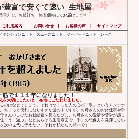
が豊富で安くて速い 生地屋
の品揃えで、お値打ち・格安価格にてお届けします！
ご利用案内
｜
お問い合せ
｜
お客様の声
｜
サイトマップ
ハイテンションニット
スムースニット
ジャガードニット
レース
布一筋で１１１年になりました！
化を大切にしたいと、布地にこだわりました。
るのはなぜでしょう。それはつくった人の心が「手」というアンテナ
。ちょっと便利になりすぎた世の中ですが、お母さんのお針仕事や手
母さんの古びたお裁縫箱を見るたびに、お母さんの愛情や苦労が感じ
住まう、遊ぶ」などあらゆる生活場面で「手」の想像力を発揮してい
を次の世代に伝えたい。それが私たちの願いです・・・