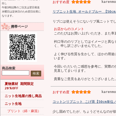
karenm
おすすめ度
出し
午後1時以降のご注文は翌日発送
リブニット生地 オールドブルー 【50c
水曜日は定休日のため翌日出荷に
なります。
リブには使えそうにないリブ風ニットで
携帯ページ
お店からのコメント
このたびはお買い上げいただき、また率
衿口等ののリブとしてはイメージと異な
く、申し訳ございませんでした。
よく伸びる性質を生かして、ほかの用途
います。
今回いただいたご感想を参考に、実際の
商品検索
見直してまいります。
貴重なご意見をありがとうございました
夏物素材 期間限定
20％OFF
karenm
おすすめ度
ニット生地屋の推し商品
コットンリブニット こげ茶【50cm単位
ニット生地
プリント（綿・麻混）
少し固めでしたが、ちょうどそんなのが