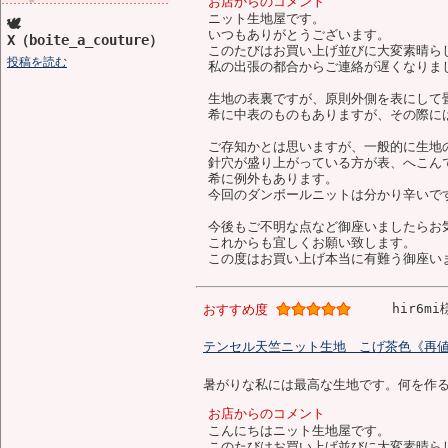
お店からのコメント
ニット生地屋です。
🕊️
いつもありがとうございます。
X（boite_a_couture）
このたびはお買い上げ並びに大変素晴ら
投稿を読む
私の出張の都合からご連絡が遅くなりま
生地の表裏ですが、原則外側を表にして
希に中表のものもありますが、その際に
ご存知かとは思いますが、一般的に生地
針穴が盛り上がっている方が表、へこん
希に例外もあります。
今回のダンボールニットは分かり辛いで
今後もご不明な点など御座いましたらお
これからも宜しくお願い致します。
この度はお買い上げ本当に有難う御座い
hir6mi
おすすめ度
テンセル天竺ニット生地 こげ茶色《再値下げ
暑がりな私には最高な生地です。何を作る
お店からのコメント
こんにちはニット生地屋です。
このたびはお買い上げ並びに大変素晴ら