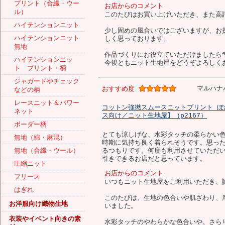
プリント（合繊・ウー
お店からのコメント
ル）
このたびはお買い上げいただき、また高
ハイテンションニット
少し固めの風合いではございますが、お
ハイテンションニット
しく思っております。
無地
作品づくりにお役立ていただけましたら
ハイテンションニッ
今後ともニット生地屋をどうぞよろしく
ト プリント・柄
ジャガードやチェック
マルハナ
おすすめ度
などの柄
レースニット＆パワー
コットン強撚スムースニットプリント ぼ
ネット
ス向け／ニット生地屋】（p2167）
ボーダー柄
とても涼しげな、水彩タッチの柔らかい
無地（綿・麻混）
時期に気持ち良く着られそうです。思っ
るつもりです。何度も利用させていただ
無地（合繊・ウール）
引きできるお店だと思っています。
圧縮ニット
お店からのコメント
フリース
いつもニット生地屋をご利用いただき、
はぎれ
このたびは、生地の色合いや肌ざわり、
お洋服向け織物生地
いました。
衣装やイベント向きの素
水彩タッチのやわらかな色合いや、さら