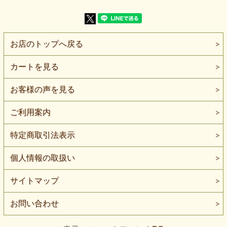
【生地の厚さ】普通～やや薄手
【生地の伸び】タテヨコによく伸びます（2WAYストレッ
チ）
【風 合】なめらかでやわらかく、身体の動きに沿いやすい
伸縮性の高い風合いです
お店のトップへ戻る
【特 徴】タテヨコによく伸びる動きやすさがあり、スリム
パンツ、タイトスカート、スポーツウェア、舞台・ダンス衣
装などに向くハイテンションニットです
カートを見る
【ボタンの大きさ】比較用ボタン直径は約2cmです。
タテヨコによく伸びる動きやすさと、なめらかな濃いグレイ
お客様の声を見る
の表情を持つハイテンションニットです。
スリムパンツ、タイトスカート、スポーツウェア、舞台・ダ
ンス衣装など、フィット感と動きやすさを活かす作品に向い
ご利用案内
ています。
特定商取引法表示
ナイロンを88％、ポリウレタンを12％含み、タテヨコの両
方向へよく伸びます。
歩く、座る、脚を上げる、腕を大きく動かすといった動作に
個人情報の取扱い
追従しやすく、身体へ沿うパンツや衣装にも使いやすい素材
です。
一般的なヨコ伸びだけのニットより、動きの方向を選びにく
サイトマップ
い点が特徴です。
厚みは普通～やや薄手です。
お問い合わせ
厚手のパンツ地ほど輪郭を強く保つ素材ではありませんが、
軽さと伸びを活かしたスリムパンツ、レギンスパンツ、タイ
トスカートなどに向いています。