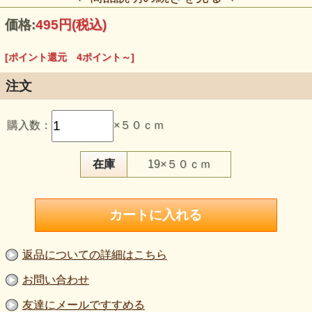
価格:
495円
(税込)
[ポイント還元 4ポイント～]
注文
この生地のおすすめポイント
購入数：
×５０ｃｍ
・タテヨコによく伸びる2WAYストレッチで、身体の動きに
しなやかになじみます。
・普通～やや薄手で、スリムパンツ、タイトスカート、スポ
ーツウェアに使いやすい素材です。
在庫
19×５０ｃｍ
・なめらかな表面の濃いグレイで、黒より少しやわらかな印
象に仕上がります。
・160cm巾の広幅で、パンツ、ワンピース、舞台・ダンス衣
装にも用尺を考えやすい生地です。
・フィット感のある服や、動きの大きい作品に伸縮性を活か
せます。
【品 番】m1946
返品についての詳細はこちら
【商品名】２WAYハイテンションニット生地 濃いグレイ
【価 格】450円＋消費税
お問い合わせ
【素 材】ナイロン：88％、ポリウレタン：12％
【生地幅】160cm巾
友達にメールですすめる
【販売単位】50cm単位になります。