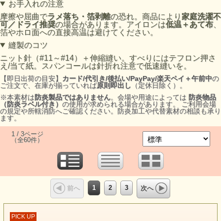
お手入れの注意
摩擦や屈曲で
ラメ落ち・箔剥離
の恐れ。商品により
家庭洗濯不
可／ドライ推奨
の場合があります。アイロンは
低温＋あて布
、
箔やホロ面への直接高温は避けてください。
縫製のコツ
ニット針（#11～#14）＋伸縮縫い。すべりにはテフロン押さ
え/当て紙。スパンコールは針折れ注意で低速縫いを。
【即日出荷の目安】
カード/代引き/後払い/PayPay/楽天ペイ＋午前中
の
ご注文で、在庫が揃っていれば
原則即出し
（定休日除く）。
※本素材は
防炎製品ではありません
。会場や用途によっては
防炎物品
（防炎ラベル付き）
の使用が求められる場合があります。 ご利用会場
の規定や所轄消防へご確認ください。防炎加工や代替素材の相談も承り
ます。
1 / 3ページ
（全60件）
1
2
3
前へ
次へ
PICK UP