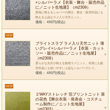
×シルバーラメ【衣装・舞台・販売作品
に／ニット生地屋】（m2309）
黒地に映えるシルバーの輝き。舞台・販売作品にも
映える上品なラメ入り天竺ニット。
価格： 495円(税込)
NEW
ブライトスラブ ラメ入り天竺ニット 薄
いグレイ×シルバーラメ【衣装・カット
ソー・販売作品に／ニット生地屋】
（m2308）
柔らかな光沢が映える無地ラメニット。衣装にも販
売作品にも使いやすい上品なシルバーグレイ。
価格： 495円(税込)
NEW
２WAYストレッチ 箔プリントニット 菜
の花色【舞台衣装・発表会・コスチュ
ーム制作に／ニット生地屋】
（m2303）