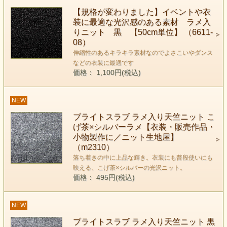
【規格が変わりました】イベントや衣
装に最適な光沢感のある素材 ラメ入
りニット 黒 【50cm単位】 （6611-
08）
伸縮性のあるキラキラ素材なのでよさこいやダンス
などの衣装に最適です
価格： 1,100円(税込)
NEW
ブライトスラブ ラメ入り天竺ニット こ
げ茶×シルバーラメ【衣装・販売作品・
小物製作に／ニット生地屋】
（m2310）
落ち着きの中に上品な輝き。衣装にも普段使いにも
映える、こげ茶×シルバーの光沢ニット。
価格： 495円(税込)
NEW
ブライトスラブ ラメ入り天竺ニット 黒