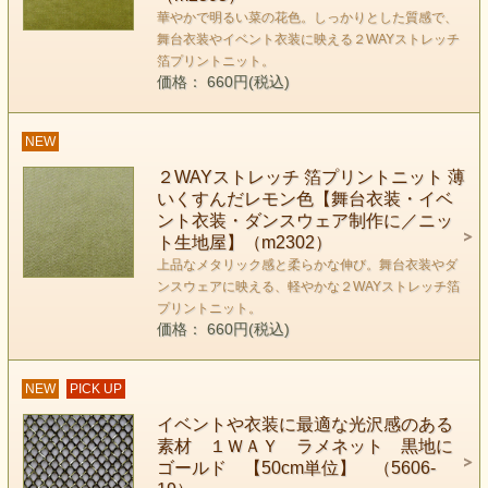
華やかで明るい菜の花色。しっかりとした質感で、
舞台衣装やイベント衣装に映える２WAYストレッチ
箔プリントニット。
価格： 660円(税込)
NEW
２WAYストレッチ 箔プリントニット 薄
いくすんだレモン色【舞台衣装・イベ
ント衣装・ダンスウェア制作に／ニッ
ト生地屋】（m2302）
上品なメタリック感と柔らかな伸び。舞台衣装やダ
ンスウェアに映える、軽やかな２WAYストレッチ箔
プリントニット。
価格： 660円(税込)
NEW
PICK UP
イベントや衣装に最適な光沢感のある
素材 １ＷＡＹ ラメネット 黒地に
ゴールド 【50cm単位】 （5606-