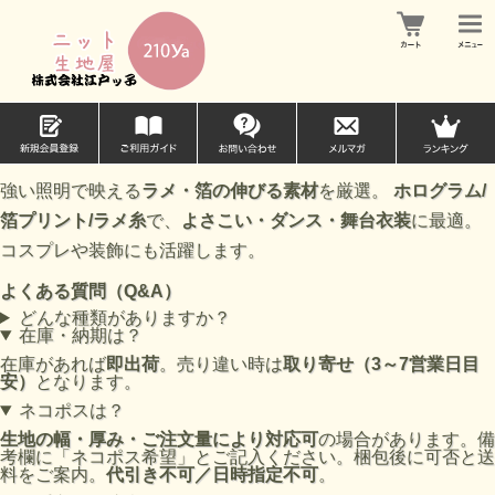
強い照明で映える
ラメ・箔の伸びる素材
を厳選。
ホログラム/
箔プリント/ラメ糸
で、
よさこい・ダンス・舞台衣装
に最適。
コスプレや装飾にも活躍します。
よくある質問（Q&A）
どんな種類がありますか？
在庫・納期は？
在庫があれば
即出荷
。売り違い時は
取り寄せ（3～7営業日目
安）
となります。
ネコポスは？
生地の幅・厚み・ご注文量により対応可
の場合があります。備
考欄に「ネコポス希望」とご記入ください。梱包後に可否と送
料をご案内。
代引き不可／日時指定不可
。