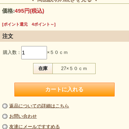
価格:
495円
(税込)
[ポイント還元 4ポイント～]
注文
【品 番】m2309
【商品名】ブライトスラブ ラメ入り天竺ニット 黒×シルバー
購入数：
×５０ｃｍ
ラメ
【価 格】４５０円＋消費税（５０cm単位）
【素 材】レーヨン：１００％
【生地巾】約１２５ｃｍ巾
在庫
27×５０ｃｍ
【販売単位】５０cm単位になります。
【生地の厚さ】やや薄手
【生地の伸び】ヨコ方向に伸びる（タテはほぼ伸びない）
【風合い】ややハリがありつつも柔らかく、ドレープの出や
すいスラブ天竺。ラメ糸の艶が上品で、光を受けて美しく輝
きます。
【ボタンのサイズ】２cm
【ネコポス】１.５mまで対応可能。
返品についての詳細はこちら
深みのあるブラックに、シルバーラメがきらめくブライトス
お問い合わせ
ラブ天竺ニット。
シンプルながらも存在感のある素材で、舞台衣装・販売作
友達にメールですすめる
品・小物製作など幅広いシーンに活躍します。