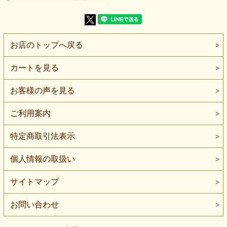
光沢は強すぎず、上品な輝きが照明や自然光の下で柔らかく
反射します。
衣装はもちろん、アクセント使いにもおすすめ。落ち着いた
黒地なので、モード系や和洋折衷スタイルにも合わせやすい
お店のトップへ戻る
一枚です。
【よくある質問】
カートを見る
Q. 家庭用ミシンで縫えますか？
A. はい。ニット用針（#11〜#14）をお使いください。伸縮
ステッチまたは細かめジグザグで仕上がりがきれいです。
お客様の声を見る
Q. 衣装用にも使えますか？
A. はい。照明映えするため、よさこい・ステージ衣装・ダ
ご利用案内
ンスウェアなどにも最適です。
特定商取引法表示
Q. お洗濯は可能ですか？
A. ラメ糸が使われているため、お洗濯はおすすめしませ
ん。
個人情報の取扱い
サイトマップ
お問い合わせ
１.５mまで対応可能。