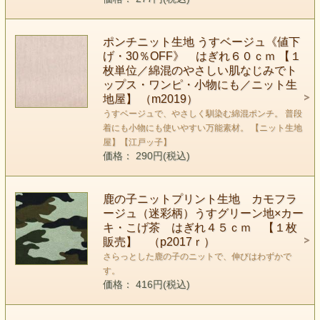
ポンチニット生地 うすベージュ《値下
げ・30％OFF》 はぎれ６０ｃｍ 【１
枚単位／綿混のやさしい肌なじみでト
ップス・ワンピ・小物にも／ニット生
地屋】 （m2019）
うすベージュで、やさしく馴染む綿混ポンチ。 普段
着にも小物にも使いやすい万能素材。 【ニット生地
屋】【江戸ッ子】
価格： 290円(税込)
鹿の子ニットプリント生地 カモフラ
ージュ（迷彩柄）うすグリーン地×カー
キ・こげ茶 はぎれ４５ｃｍ 【１枚
販売】 （p2017ｒ）
さらっとした鹿の子のニットで、伸びはわずかで
す。
価格： 416円(税込)