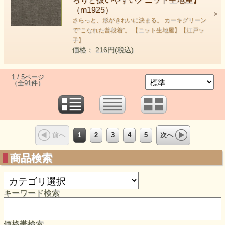
（m1925）
さらっと、形がきれいに決まる。 カーキグリーン
で“こなれた普段着”。 【ニット生地屋】【江戸ッ
子】
価格： 216円(税込)
1 / 5ページ
（全91件）
1
2
3
4
5
前へ
次へ
商品検索
キーワード検索
価格帯検索