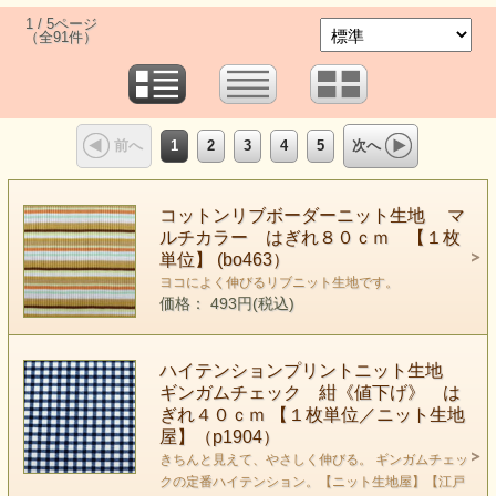
1 / 5ページ
（全91件）
1
2
3
4
5
前へ
次へ
コットンリブボーダーニット生地 マ
ルチカラー はぎれ８０ｃｍ 【１枚
単位】 (bo463）
ヨコによく伸びるリブニット生地です。
価格： 493円(税込)
ハイテンションプリントニット生地
ギンガムチェック 紺《値下げ》 は
ぎれ４０ｃｍ 【１枚単位／ニット生地
屋】（p1904）
きちんと見えて、やさしく伸びる。 ギンガムチェッ
クの定番ハイテンション。【ニット生地屋】【江戸