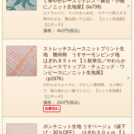
く華やかレースでドレス・舞台・小物
に／ニット生地屋】(la739)
エメラルドに、ラメのきらめき。 ステージ映えする
華やかさを、重ね使いで上品に。 【ニット生地屋】
【江戸ッ子】
価格： 462円(税込)
ストレッチスムースニットプリント生
地 幾何柄 うすサーモンピンク地
はぎれ８５ｃｍ 【１枚単位／やわらか
スムースでトップス・チュニック・ワ
ンピースに／ニット生地屋】
（p1976）
やわらかスムースに、やさしい幾何柄。 ヨコ伸び
で、着心地のよい服づくりに。 【ニット生地屋】
【江戸ッ子】
価格： 262円(税込)
在庫切れ
ポンチニット生地 うすベージュ《値下
げ・30％OFF》 はぎれ５０ｃｍ 【１