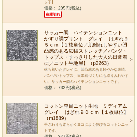
ッ子】
価格： 295円(税込)
在庫切れ
サッカー調 ハイテンションニット
かすり調プリント グレイ はぎれ９
５ｃｍ【１枚単位／肌離れしやすい凹
凸感のある広幅ストレッチ／パンツ・
トップス・すっきりした大人の日常着
に／ニット生地屋】（p2263）
落ち着いたグレイに、凹凸感のある軽やかな表情。
パンツやトップス、日常着づくりにも取り入れやす
い、サッカー調のハイテンションニットです。
価格： 732円(税込)
コットン杢目ニット生地 ミディアム
グレイ はぎれ９０ｃｍ【１枚単位】
（m1889）
手ざわりも柔らかくヨコによく伸びるコットンニッ
トです。
価格： 277円(税込)