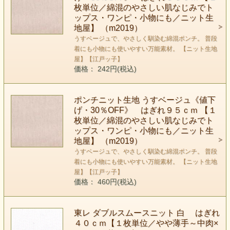
枚単位／綿混のやさしい肌なじみでト
ップス・ワンピ・小物にも／ニット生
地屋】 （m2019）
うすベージュで、やさしく馴染む綿混ポンチ。 普段
着にも小物にも使いやすい万能素材。 【ニット生地
屋】【江戸ッ子】
価格： 242円(税込)
ポンチニット生地 うすベージュ《値下
げ・30％OFF》 はぎれ９５ｃｍ 【１
枚単位／綿混のやさしい肌なじみでト
ップス・ワンピ・小物にも／ニット生
地屋】 （m2019）
うすベージュで、やさしく馴染む綿混ポンチ。 普段
着にも小物にも使いやすい万能素材。 【ニット生地
屋】【江戸ッ子】
価格： 460円(税込)
東レ ダブルスムースニット 白 はぎれ
４０ｃｍ【１枚単位／やや薄手～中肉×