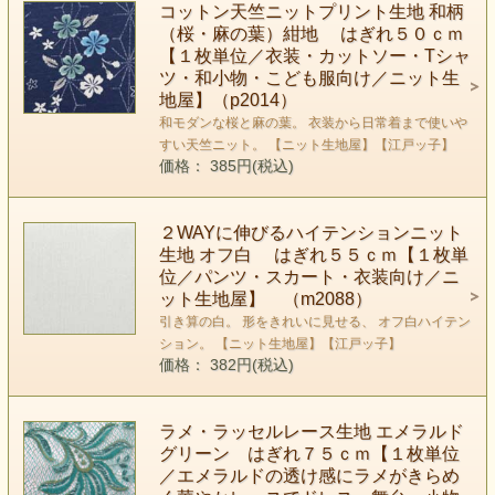
コットン天竺ニットプリント生地 和柄
（桜・麻の葉）紺地 はぎれ５０ｃｍ
【１枚単位／衣装・カットソー・Tシャ
ツ・和小物・こども服向け／ニット生
地屋】（p2014）
和モダンな桜と麻の葉。 衣装から日常着まで使いや
すい天竺ニット。 【ニット生地屋】【江戸ッ子】
価格： 385円(税込)
２WAYに伸びるハイテンションニット
生地 オフ白 はぎれ５５ｃｍ【１枚単
位／パンツ・スカート・衣装向け／ニ
ット生地屋】 （m2088）
引き算の白。 形をきれいに見せる、 オフ白ハイテン
ション。 【ニット生地屋】【江戸ッ子】
価格： 382円(税込)
ラメ・ラッセルレース生地 エメラルド
グリーン はぎれ７５ｃｍ【１枚単位
／エメラルドの透け感にラメがきらめ