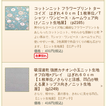
コットンニット フラワープリント ター
コイズ はぎれ４０ｃｍ【１枚単位／T
シャツ・ワンピース・ルームウェア向
け／ニット生地屋】（p2165）
爽やかなターコイズ地に繊細なフラワープリントを
あしらったコットンニット。やわらかな肌触りと程
よい厚みで、Tシャツ・ワンピース・ルームウェアに
使いやすい一枚。2色展開で作品づくりの幅も広がり
ます。【ニット生地屋】【江戸ッ子】
価格： 431円(税込)
在庫切れ
吸湿速乾 強撚カチオン小玉ニット生地
オフ白地×グレイ はぎれ６０ｃｍ
【１枚単位／さらりと涼感、凹凸が映
える夏トップス向き／ニット生地
屋】 (g1249)
さらり、軽やか。 夏の形を、きれいに見せる凹凸。
【ニット生地屋】【江戸ッ子】
価格： 416円(税込)