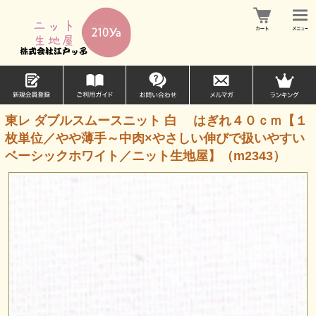
東レ ダブルスムースニット 白 はぎれ４０ｃｍ【１
枚単位／やや薄手～中肉×やさしい伸びで扱いやすい
ベーシックホワイト／ニット生地屋】（m2343）