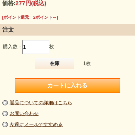
価格:
277円
(税込)
[ポイント還元 2ポイント～]
注文
【品 番】m2343
【商品名】東レ ダブルスムースニット 白 はぎれ４０ｃｍ
購入数：
枚
【価 格】252円＋消費税
【素 材】ポリエステル：100％
【生地幅】150cm巾
【販売単位】１枚単位になります。
在庫
1枚
【生地の厚さ】やや薄手～中肉
【生地の伸び】ヨコに伸びる
【風 合】少し柔らかめで、肌当たりは穏やか。
【特 徴】ダブルスムース構造で表面が整い、白でもきれい
に見えます。
【ボタン参考】質感比較用ボタン直径：約2cm
【ご注意】白系のため透け感は光条件で出る場合がありま
す。色味や質感はご覧の環境により異なります。厚み・伸び
返品についての詳細はこちら
感は目安としてご覧ください。
お問い合わせ
清潔感のある白が印象的な、
ダブルスムース構造の東レ製ニット。
友達にメールですすめる
ヨコ方向に程よく伸び、