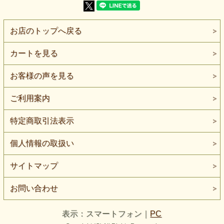
やや薄手～中肉で扱いやすい素材感です。
少し柔らかめですが、
表面が整っているため、白でもラフに見えにくく、
お店のトップへ戻る
ベーシックなアイテムに取り入れやすいタイプです。
下地や重ね使いにも対応しやすく、
カートを見る
用途の幅を持たせたい場面で選びやすい一枚です。
【よくある質問】
お客様の声を見る
Q. 家庭用ミシンでも縫えますか？
A. はい、縫製可能です。ニット用針（#11〜#14目安）を使
ご利用案内
うと安定しやすいです。
特定商取引法表示
Q. 透け感はありますか？
A. やや薄手のため、光の当たり方によっては透けを感じる
場合があります。インナー併用がおすすめです。
個人情報の取扱い
Q. どんな使い方に向いていますか？
A. トップス、重ね着用パーツ、ベース用途など、白を活か
サイトマップ
したシンプルな構成に向いています。
お問い合わせ
表示：スマートフォン｜
PC
対応可能です