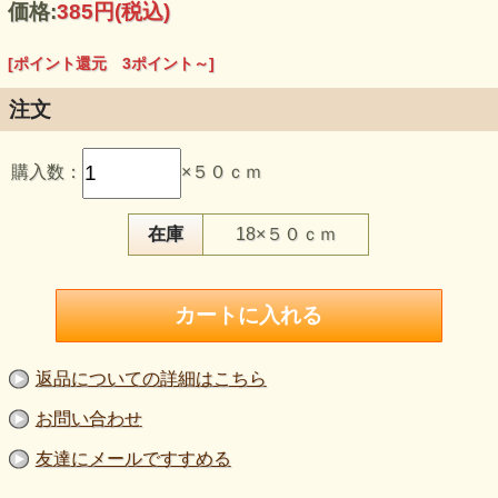
価格:
385円
(税込)
[ポイント還元 3ポイント～]
注文
この生地のおすすめポイント
購入数：
×５０ｃｍ
・濃淡のあるグレイ地に、白い糸の細かな筋が連なるシャン
ブレー調のニットです。
・少し離れると濃いグレイの無地調、近くでは細かなストラ
イプが見えます。
在庫
18×５０ｃｍ
・白い糸との組み合わせによって、杢調の奥行きが感じられ
ます。
・普通程度の厚みで、ニットとしては伸びが少なめです。
・トップス、羽織り、スカート、ベスト、バッグやポーチな
どにご検討いただけます。
・生地幅は約165cm。広幅を活かして型紙の配置を考えやす
い素材です。
返品についての詳細はこちら
【品 番】g1284
【商品名】シャンブレーストライプニット生地 グレイ
お問い合わせ
【価 格】350円＋消費税（50cm単位）
【素 材】ポリエステル：100％
友達にメールですすめる
【生地幅】約165cm
【販売単位】50cm単位になります。