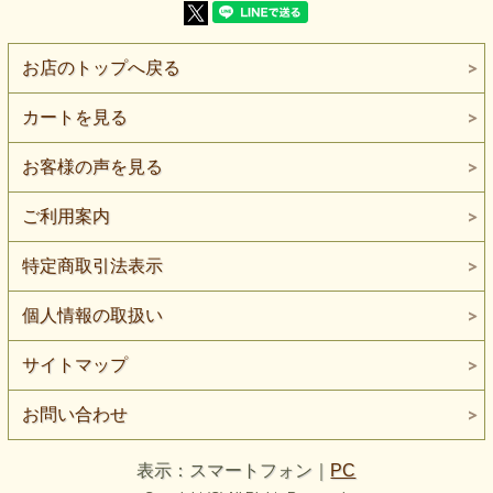
【生地の厚さ】普通
【生地の伸び】伸びは少なめです
【特 徴】濃淡のあるグレイ地に、白い糸の細かな筋が見え
るシャンブレー調のニット
お店のトップへ戻る
【ボタンの大きさ】比較用ボタン直径：約2cm
濃淡のあるグレイ地に、白い糸の細かな筋が連なるシャンブ
カートを見る
レーストライプニットです。
太い縞がはっきり現れる柄ではなく、少し離れると濃いグレ
イの無地調に見え、近くでは細かな線の集まりが分かりま
お客様の声を見る
す。
白い糸との組み合わせによって、単色ではない杢調の奥行き
ご利用案内
が感じられます。
無地だけでは少し物足りない時に、柄を強く出しすぎず取り
特定商取引法表示
入れられる素材です。
デニムを思わせる濃淡がありますが、太い綾目を見せるデニ
個人情報の取扱い
ム生地とは異なり、細かな編み目と白い短線が表情を作って
います。
サイトマップ
厚みは普通程度で、ニットとしては伸びが少なめです。
少しゆとりのあるトップス、ボックス型プルオーバー、前開
きのカーディガン風羽織り、ベスト、スカートなどにご検討
お問い合わせ
いただけます。
プルオーバーへ使う場合は、伸びだけで頭を通す小さな衿ぐ
表示：スマートフォン｜
PC
りよりも、開きを設ける形や、十分なゆとりを持たせた型の