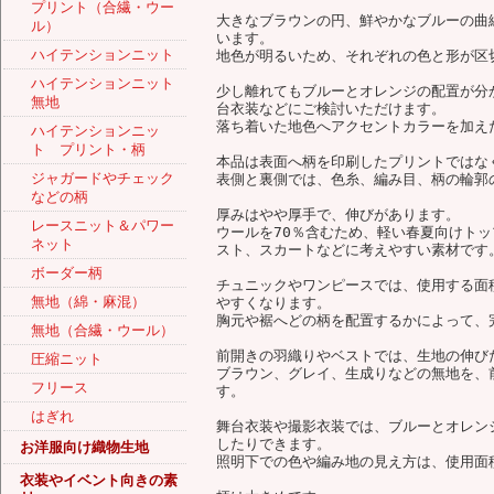
プリント（合繊・ウー
大きなブラウンの円、鮮やかなブルーの曲
ル）
います。
ハイテンションニット
地色が明るいため、それぞれの色と形が区
ハイテンションニット
少し離れてもブルーとオレンジの配置が分
無地
台衣装などにご検討いただけます。
落ち着いた地色へアクセントカラーを加え
ハイテンションニッ
ト プリント・柄
本品は表面へ柄を印刷したプリントではな
ジャガードやチェック
表側と裏側では、色糸、編み目、柄の輪郭
などの柄
厚みはやや厚手で、伸びがあります。
レースニット＆パワー
ウールを70％含むため、軽い春夏向けト
ネット
スト、スカートなどに考えやすい素材です
ボーダー柄
チュニックやワンピースでは、使用する面
無地（綿・麻混）
やすくなります。
胸元や裾へどの柄を配置するかによって、
無地（合繊・ウール）
前開きの羽織りやベストでは、生地の伸び
圧縮ニット
ブラウン、グレイ、生成りなどの無地を、
フリース
す。
はぎれ
舞台衣装や撮影衣装では、ブルーとオレン
したりできます。
お洋服向け織物生地
照明下での色や編み地の見え方は、使用面
衣装やイベント向きの素