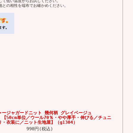
して低い温度からお試しください。
地との相性を端布でお確かめください。
ャージャガードニット 幾何柄 グレイベージュ
F》【50cm単位／ウール70％・やや厚手・伸びる／チュニ
・衣装に／ニット生地屋】（g1304）
990円(税込)