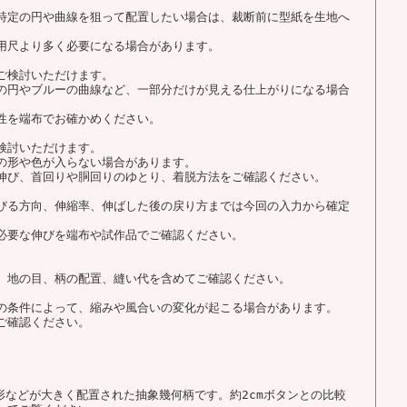
特定の円や曲線を狙って配置したい場合は、裁断前に型紙を生地へ
用尺より多く必要になる場合があります。
ご検討いただけます。
の円やブルーの曲線など、一部分だけが見える仕上がりになる場合
性を端布でお確かめください。
検討いただけます。
の形や色が入らない場合があります。
伸び、首回りや胴回りのゆとり、着脱方法をご確認ください。
びる方向、伸縮率、伸ばした後の戻り方までは今回の入力から確定
必要な伸びを端布や試作品でご確認ください。
、地の目、柄の配置、縫い代を含めてご確認ください。
の条件によって、縮みや風合いの変化が起こる場合があります。
ご確認ください。
形などが大きく配置された抽象幾何柄です。約2cmボタンとの比較