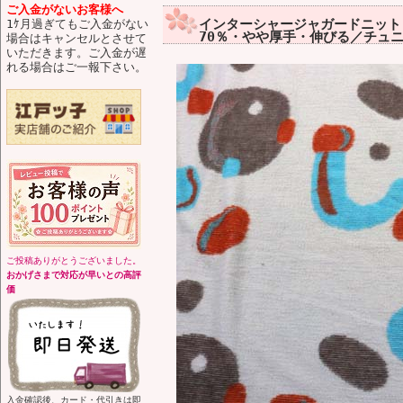
ご入金がないお客様へ
インターシャージャガードニット 
1ｹ月過ぎてもご入金がない
70％・やや厚手・伸びる／チュニ
場合はキャンセルとさせて
いただきます。ご入金が遅
れる場合はご一報下さい。
ご投稿ありがとうございました。
おかげさまで対応が早いとの高評
価
入金確認後、カード・代引きは即