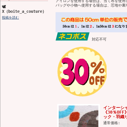
アイロンを使用する場合は、当て布を使用
バッグや小物へ使用する場合は、芯地や裏
🕊️
X（boite_a_couture）
投稿を読む
対応不可
インターシ
《30％OF
ック・羽織り
通常価格: