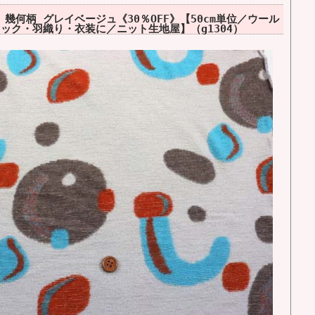
幾何柄 グレイベージュ《30％OFF》【50cm単位／ウール
ック・羽織り・衣装に／ニット生地屋】（g1304）