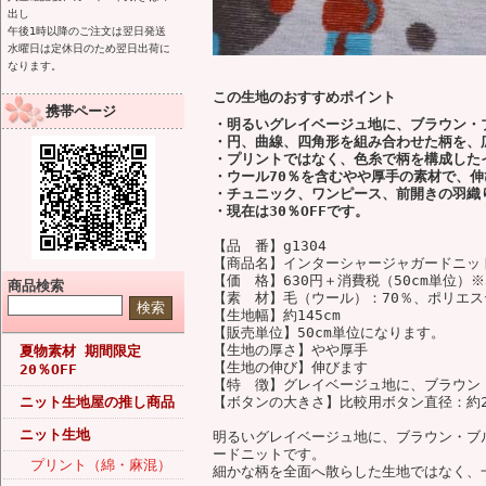
出し
午後1時以降のご注文は翌日発送
水曜日は定休日のため翌日出荷に
なります。
この生地のおすすめポイント
携帯ページ
・明るいグレイベージュ地に、ブラウン・
・円、曲線、四角形を組み合わせた柄を、
・プリントではなく、色糸で柄を構成した
・ウール70％を含むやや厚手の素材で、
・チュニック、ワンピース、前開きの羽織
・現在は30％OFFです。
【品 番】g1304
【商品名】インターシャージャガードニット
【価 格】630円＋消費税（50cm単位）※3
商品検索
【素 材】毛（ウール）：70％、ポリエス
【生地幅】約145cm
【販売単位】50cm単位になります。
【生地の厚さ】やや厚手
夏物素材 期間限定
【生地の伸び】伸びます
20％OFF
【特 徴】グレイベージュ地に、ブラウン
ニット生地屋の推し商品
【ボタンの大きさ】比較用ボタン直径：約2
ニット生地
明るいグレイベージュ地に、ブラウン・ブ
ードニットです。
プリント（綿・麻混）
細かな柄を全面へ散らした生地ではなく、