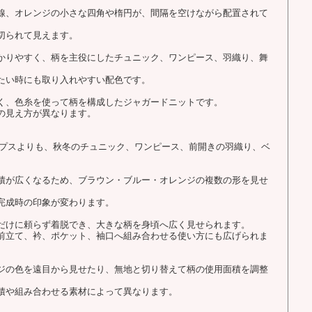
線、オレンジの小さな四角や楕円が、間隔を空けながら配置されて
切られて見えます。
かりやすく、柄を主役にしたチュニック、ワンピース、羽織り、舞
たい時にも取り入れやすい配色です。
く、色糸を使って柄を構成したジャガードニットです。
の見え方が異なります。
ップスよりも、秋冬のチュニック、ワンピース、前開きの羽織り、ベ
。
積が広くなるため、ブラウン・ブルー・オレンジの複数の形を見せ
完成時の印象が変わります。
だけに頼らず着脱でき、大きな柄を身頃へ広く見せられます。
前立て、衿、ポケット、袖口へ組み合わせる使い方にも広げられま
ジの色を遠目から見せたり、無地と切り替えて柄の使用面積を調整
積や組み合わせる素材によって異なります。