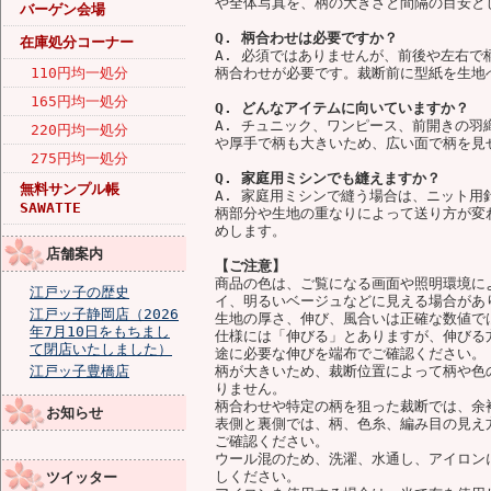
や全体写真を、柄の大きさと間隔の目安と
バーゲン会場
Q. 柄合わせは必要ですか？
在庫処分コーナー
A. 必須ではありませんが、前後や左右
110円均一処分
柄合わせが必要です。裁断前に型紙を生地
165円均一処分
Q. どんなアイテムに向いていますか？
A. チュニック、ワンピース、前開きの
220円均一処分
や厚手で柄も大きいため、広い面で柄を見
275円均一処分
Q. 家庭用ミシンでも縫えますか？
無料サンプル帳
A. 家庭用ミシンで縫う場合は、ニット
SAWATTE
柄部分や生地の重なりによって送り方が変
めします。
店舗案内
【ご注意】
商品の色は、ご覧になる画面や照明環境に
江戸ッ子の歴史
イ、明るいベージュなどに見える場合があ
江戸ッ子静岡店（2026
生地の厚さ、伸び、風合いは正確な数値で
年7月10日をもちまし
仕様には「伸びる」とありますが、伸びる
て閉店いたしました）
途に必要な伸びを端布でご確認ください。
江戸ッ子豊橋店
柄が大きいため、裁断位置によって柄や色
りません。
柄合わせや特定の柄を狙った裁断では、余
お知らせ
表側と裏側では、柄、色糸、編み目の見え
ご確認ください。
ウール混のため、洗濯、水通し、アイロン
しください。
ツイッター