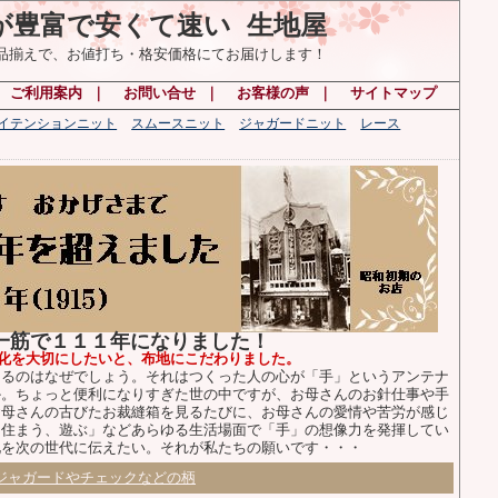
が豊富で安くて速い 生地屋
の品揃えで、お値打ち・格安価格にてお届けします！
｜
ご利用案内
｜
お問い合せ
｜
お客様の声
｜
サイトマップ
ハイテンションニット
スムースニット
ジャガードニット
レース
布一筋で１１１年になりました！
化を大切にしたいと、布地にこだわりました。
るのはなぜでしょう。それはつくった人の心が「手」というアンテナ
か。ちょっと便利になりすぎた世の中ですが、お母さんのお針仕事や手
お母さんの古びたお裁縫箱を見るたびに、お母さんの愛情や苦労が感じ
、住まう、遊ぶ」などあらゆる生活場面で「手」の想像力を発揮してい
化を次の世代に伝えたい。それが私たちの願いです・・・
ジャガードやチェックなどの柄