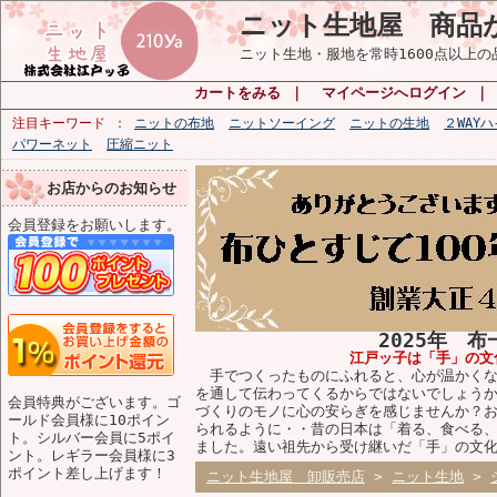
ニット生地屋 商品
ニット生地・服地を常時1600点以上
カートをみる
｜
マイページへログイン
注目キーワード
ニットの布地
ニットソーイング
ニットの生地
２WAY
パワーネット
圧縮ニット
お店からのお知らせ
会員登録をお願いします。
2025年 
江戸ッ子は「手」の文
手でつくったものにふれると、心が温かくな
を通して伝わってくるからではないでしょう
会員特典がございます。ゴ
づくりのモノに心の安らぎを感じませんか？
ールド会員様に10ポイン
られるように・・昔の日本は「着る、食べる
ト。シルバー会員に5ポイ
ました。遠い祖先から受け継いだ「手」の文
ント。レギラー会員様に3
ポイント差し上げます！
ニット生地屋 卸販売店
>
ニット生地
>