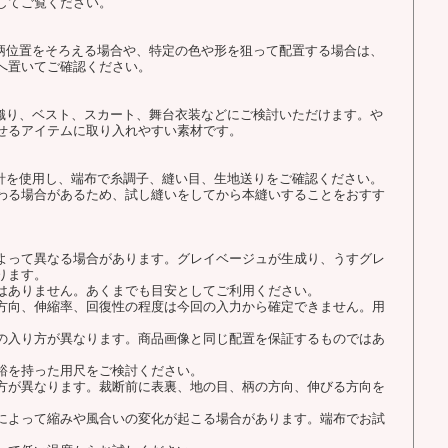
してご覧ください。
で柄位置をそろえる場合や、特定の色や形を狙って配置する場合は、
へ置いてご確認ください。
羽織り、ベスト、スカート、舞台衣装などにご検討いただけます。や
せるアイテムに取り入れやすい素材です。
用針を使用し、端布で糸調子、縫い目、生地送りをご確認ください。
わる場合があるため、試し縫いをしてから本縫いすることをおすす
よって異なる場合があります。グレイベージュが生成り、うすグレ
ります。
はありません。あくまでも目安としてご利用ください。
方向、伸縮率、回復性の程度は今回の入力から確定できません。用
の入り方が異なります。商品画像と同じ配置を保証するものではあ
裕を持った用尺をご検討ください。
方が異なります。裁断前に表裏、地の目、柄の方向、伸びる方向を
によって縮みや風合いの変化が起こる場合があります。端布でお試