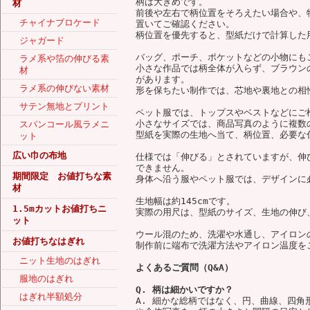
柄は大きめです。
材
前後や左右で柄位置をそろえたい場合や、
チャイナブロケード
置いてご確認ください。
柄位置を優先すると、型紙だけで計算した
ジャガード
バッグ、ポーチ、ポケットなどの小物にも
ラメ系や箔の伸びる素
小さな作品では柄全体が入らず、ブラウン
材
があります。
ラメ系の伸びない素材
形を保ちたい制作では、芯地や裏地との相
サテン無地とプリント
ペット服では、トップスやベストなどにご
小さなサイズでは、商品写真のように複数
スパンコール風ラメニ
型紙を実際の生地へ当て、柄位置、必要な
ット
広い巾の布地
仕様では「伸びる」とされていますが、伸
できません。
期間限定 お値打ちな素
身体へ沿う服やペット服では、デザインに
材
生地幅は約145cmです。
1.5mカットお値打ちニ
実際の用尺は、型紙のサイズ、生地の伸び
ット
ウール混のため、洗濯や水通し、アイロン
お値打ちなはぎれ
制作前に端布で洗濯方法やアイロン温度を
ニット生地のはぎれ
よくあるご質問（Q&A）
服地のはぎれ
Q. 柄は細かいですか？
はぎれ半額処分
A. 細かな総柄ではなく、円、曲線、四角