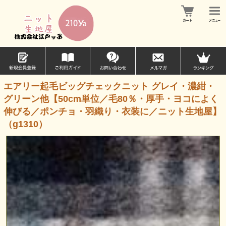
エアリー起毛ビッグチェックニット グレイ・濃紺・
グリーン他【50cm単位／毛80％・厚手・ヨコによく
伸びる／ポンチョ・羽織り・衣装に／ニット生地屋】
（g1310）