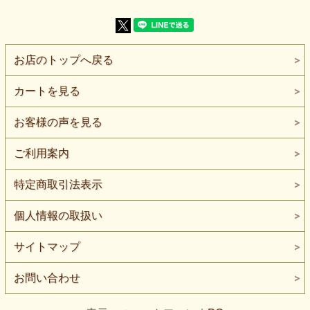
【生地の厚さ】厚手（起毛）
【生地の伸び】ヨコ方向によく伸びます
【特 徴】グレイを中心に濃紺・グリーン・白系のラインを
重ねた大きなチェック柄
【ご注意】起毛の向きや光の当たり方によって、色の濃さや
お店のトップへ戻る
柄の見え方が異なる場合があります。
グレイを中心に、濃紺・深いグリーン・白系のラインを重ね
カートを見る
た、起毛タイプのビッグチェックニットです。
細かなチェックではなく、大きなグレイの面を濃色の線が区
切る、広い面で柄を見せるタイプです。
お客様の声を見る
濃紺とグリーンが重なる部分は暗く締まり、白系の細いライ
ンが交差する部分では明るさが加わります。
ご利用案内
全体は落ち着いた配色ですが、見る位置によってグレイ・濃
紺・グリーンの割合が変わります。
特定商取引法表示
表面には毛足のある起毛が見られ、チェックの境界がくっき
りしすぎず、少しぼかしたような表情です。
個人情報の取扱い
平坦なプリントチェックとは異なり、起毛による陰影も柄の
一部として見せられます。
サイトマップ
厚みは厚手で、ヨコ方向によく伸びます。
ポンチョ、ケープ、コート風カーディガン、前開きの羽織
り、ベスト、チュニック、ゆとりのあるトップス、舞台衣装
お問い合わせ
などにご検討いただけます。
ポンチョやケープでは、大きなチェックを分断しすぎず、身