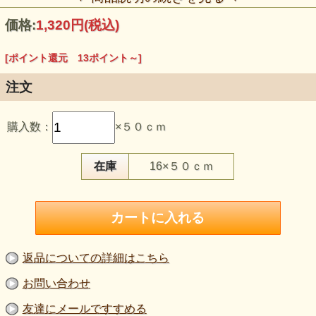
価格:
1,320円
(税込)
[ポイント還元 13ポイント～]
注文
この生地のおすすめポイント
購入数：
×５０ｃｍ
・グレイを中心に、濃紺・深いグリーン・白系のラインを重
ねたビッグチェックです。
・起毛によってチェックの輪郭がやわらかく見え、落ち着い
た陰影があります。
在庫
16×５０ｃｍ
・毛80％を含む厚手のニットで、ヨコ方向によく伸びます。
・ポンチョ、コート風カーディガン、羽織り、ベスト、チュ
ニック、衣装などにご検討いただけます。
・生地幅は約150cmです。
・色違いを含む2色展開です。
【品 番】g1310
【商品名】エアリー起毛ビッグチェックニット生地 グレ
返品についての詳細はこちら
イ・濃紺・グリーン他
【価 格】1,200円＋消費税（50cm単位）
お問い合わせ
【素 材】毛：80％ ポリエステル：20％
【生地幅】約150cm
友達にメールですすめる
【販売単位】50cm単位になります。