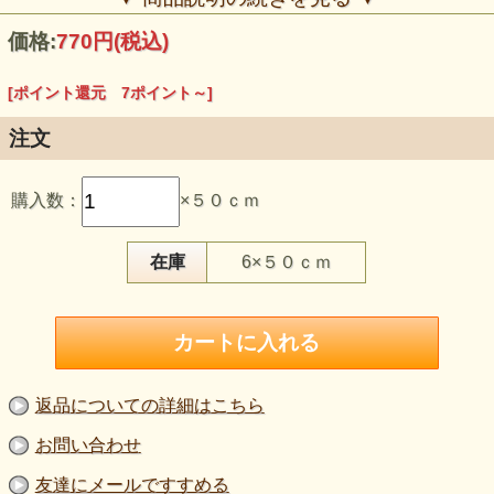
価格:
770円
(税込)
[ポイント還元 7ポイント～]
注文
この生地のおすすめポイント
購入数：
×５０ｃｍ
・黒のベロア表面に、細い畝状のストライプが並ぶニットで
す。
・毛足と光の当たり方によって、黒の濃淡や縦ラインの見え
方が変わります。
在庫
6×５０ｃｍ
・やや厚手で、伸びはややあります。
・ジャケット、前開きの羽織り、ベスト、スカート、ワンピ
ース、衣装などにご検討いただけます。
・生地幅は約155cmです。
・再入荷商品です。
【品 番】g1141
【商品名】先染め ストライプベロアニット生地 黒《再入
返品についての詳細はこちら
荷》
【価 格】700円＋消費税（50cm単位）
お問い合わせ
【素 材】ポリエステル：100％
【生地幅】約155cm
友達にメールですすめる
【販売単位】50cm単位になります。