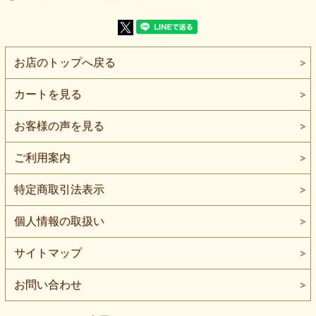
【生地の厚さ】やや厚手
【生地の伸び】やや伸びます
【特 徴】毛足のある黒の表面に、細い畝状のストライプが
並ぶベロアニット
【ボタンの大きさ】比較用ボタン直径：約2cm
お店のトップへ戻る
黒のベロア表面に、細い畝状のラインが縦へ並ぶストライプ
ベロアニットです。
カートを見る
平坦な黒無地ではなく、毛足と畝による陰影があり、見る角
度や光の向きによって濃淡が変わって見えます。
お客様の声を見る
コーデュロイを思わせる縦畝の表情がありますが、本品は布
帛のコーデュロイではなく、やや伸びのあるベロアニットで
す。
ご利用案内
編み地の伸びと、毛足を持つ表面の両方を生かしたアイテム
にご検討いただけます。
特定商取引法表示
夜の光を細い筋状に吸い込んだような黒で、無地の落ち着き
を保ちながら、縦方向へ静かな表情が出ます。
個人情報の取扱い
黒一色では物足りないものの、別色の柄は入れたくない場合
にも選びやすい素材です。
サイトマップ
厚みはやや厚手で、伸びはややあります。
ジャケット、前開きの羽織り、ベスト、カーディガン、スカ
ート、ワンピース、舞台衣装などにご検討いただけます。
お問い合わせ
ジャケットや羽織りでは、細い畝を縦へ通すことで、黒の中
に縦方向の陰影を見せられます。