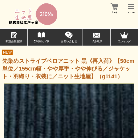
NEW
先染めストライプベロアニット 黒《再入荷》【50cm
単位／155cm幅・やや厚手・やや伸びる／ジャケッ
ト・羽織り・衣装に／ニット生地屋】（g1141）