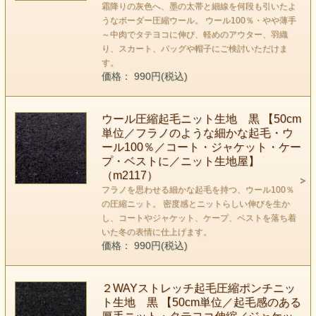
霜降りの灰色へ、墨の太帯と細線を何段も引いたよ
うなボーダー圧縮ウール。 ウール100％・やや薄手
～中肉でタテヨコに伸び、軽めのアウター、羽織
り、スカート、バッグや帽子にご検討いただけま
す。
価格： 990円(税込)
ウール圧縮起毛ニット生地 黒 【50cm
単位／フラノのような細かな起毛・ウ
ール100％／コート・ジャケット・ケー
プ・ベストに／ニット生地屋】
（m2117）
フラノを思わせる細かな起毛を持つ、ウール100％
の圧縮ニット。 密度感とニットらしい伸びを生か
し、コートやジャケット、ケープ、ベストを落ち着
いた冬の表情に仕上げます。
価格： 990円(税込)
２WAYストレッチ起毛圧縮ポンチニッ
ト生地 黒 【50cm単位／起毛感のある