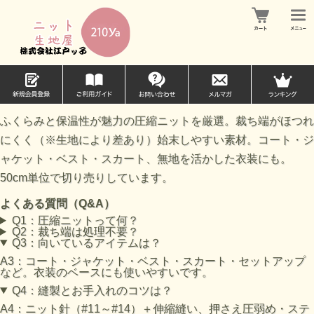
ふくらみと保温性が魅力の圧縮ニットを厳選。裁ち端がほつれ
にくく（※生地により差あり）始末しやすい素材。コート・ジ
ャケット・ベスト・スカート、無地を活かした衣装にも。
50cm単位で切り売りしています。
よくある質問（Q&A）
Q1：圧縮ニットって何？
Q2：裁ち端は処理不要？
Q3：向いているアイテムは？
A3：コート・ジャケット・ベスト・スカート・セットアップ
など。衣装のベースにも使いやすいです。
Q4：縫製とお手入れのコツは？
A4：ニット針（#11～#14）＋伸縮縫い、押さえ圧弱め・ステ