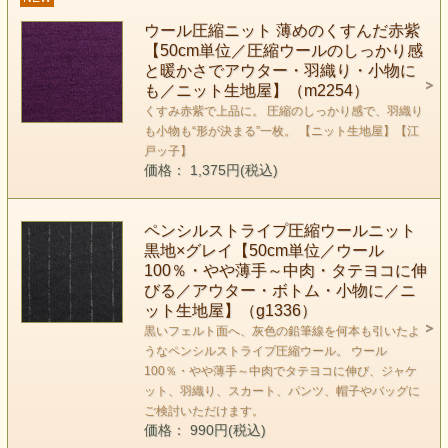
ウール圧縮ニット 薄めのくすんだ赤紫
【50cm単位／圧縮ウールのしっかり感
と暖かさでアウター・羽織り・小物に
も／ニット生地屋】（m2254）
くすみ赤紫で上品に。 圧縮のしっかり感で、羽織り
も小物も“形が決まる”一枚。 【ニット生地屋】【江
戸ッ子】
価格： 1,375円(税込)
ペンシルストライプ圧縮ウールニット
黒地×グレイ【50cm単位／ウール
100％・やや薄手～中肉・タテヨコに伸
びる／アウター・ボトム・小物に／ニ
ット生地屋】（g1336）
黒いフェルト面へ、灰色の鉛筆線を何本も引いたよ
うなペンシルストライプ圧縮ウール。 ウール
100％・やや薄手～中肉でタテヨコに伸び、ジャケ
ット、羽織り、スカート、パンツ、帽子やバッグに
ご検討いただけます。
価格： 990円(税込)