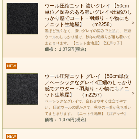
ウール圧縮ニット 濃いグレイ 【50cm
単位／深みのある濃いグレイ×圧縮のし
っかり感でコート・羽織り・小物にも
／ニット生地屋】 （m2258）
黒ほど強くなく、濃いグレイの深みで上品に。 圧縮
ウールのしっかり感で、秋冬の羽織りが落ち着いて
まとまります。 【ニット生地屋】【江戸ッ子】
価格： 1,375円(税込)
NEW
ウール圧縮ニット グレイ 【50cm単位
／ベーシックなグレイ×圧縮のしっかり
感でアウター・羽織り・小物にも／ニ
ット生地屋】 （m2257）
ベーシックなグレイで、合わせやすく仕立てやす
い。 圧縮ウールの暖かさで、秋冬の一着が落ち着い
てまとまります。 【ニット生地屋】【江戸ッ子】
価格： 1,375円(税込)
NEW