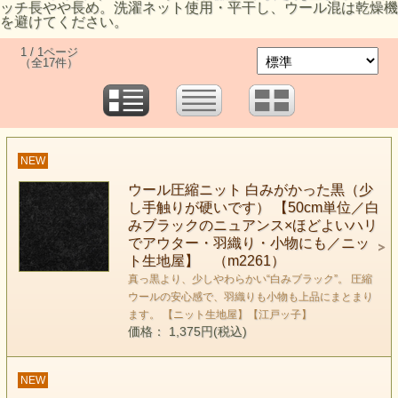
ッチ長やや長め。洗濯ネット使用・平干し、ウール混は乾燥機
を避けてください。
1 / 1ページ
（全17件）
NEW
ウール圧縮ニット 白みがかった黒（少
し手触りが硬いです） 【50cm単位／白
みブラックのニュアンス×ほどよいハリ
でアウター・羽織り・小物にも／ニッ
ト生地屋】 （m2261）
真っ黒より、少しやわらかい“白みブラック”。 圧縮
ウールの安心感で、羽織りも小物も上品にまとまり
ます。 【ニット生地屋】【江戸ッ子】
価格： 1,375円(税込)
NEW