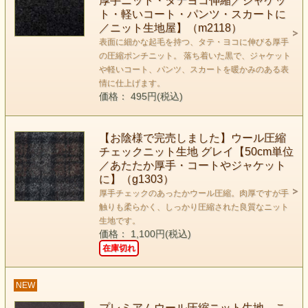
厚手ニット・タテヨコ伸縮／ジャケッ
ト・軽いコート・パンツ・スカートに
／ニット生地屋】（m2118）
表面に細かな起毛を持つ、タテ・ヨコに伸びる厚手
の圧縮ポンチニット。 落ち着いた黒で、ジャケット
や軽いコート、パンツ、スカートを暖かみのある表
情に仕上げます。
価格： 495円(税込)
【お陰様で完売しました】ウール圧縮
チェックニット生地 グレイ【50cm単位
／あたたか厚手・コートやジャケット
に】（g1303）
厚手チェックのあったかウール圧縮。肉厚ですが手
触りも柔らかく、しっかり圧縮された良質なニット
生地です。
価格： 1,100円(税込)
在庫切れ
NEW
プレミアムウール圧縮ニット生地 こ