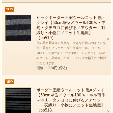
NEW
ビッグボーダー圧縮ウールニット 黒×
グレイ【50cm単位／ウール100％・中
肉・タテヨコに伸びる／アウター・羽
織り・小物に／ニット生地屋】
（bo519）
夜の黒と霜降りの灰色を、大きな石積みのように交
互に重ねたビッグボーダー圧縮ウール。 ウール
100％・中肉でタテヨコに伸び、ジャケット、軽め
のコート、羽織り、ベスト、バッグや帽子にご検討
いただけます。
価格： 770円(税込)
NEW
ボーダー圧縮ウールニット 黒×グレイ
【50cm単位／ウール100％・やや薄手
～中肉・タテヨコに伸びる／アウタ
ー・羽織り・小物に／ニット生地屋】
（bo518）