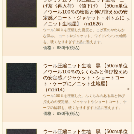
げ茶《再入荷》《値下げ》 【50cm単位
／ウール100％の密度と伸び控えめの安
定感／コート・ジャケット・ボトムに
／ニット生地屋】（m1626）
ウール100％を圧縮した密度と、こげ茶のやわらか
な深み。 コートやジャケット、ワイドパンツの輪郭
を、硬くなりすぎず上品に整えます。
価格： 880円(税込)
ウール圧縮ニット生地 黒 【50cm単位
／ウール100％のふくらみと伸び控えめ
の安定感／ジャケット・ショートコー
ト・ケープに／ニット生地屋】
（m1614）
ウール100％を圧縮した、ふくらみのある黒と伸び
控えめの安定感。 ジャケットやショートコート、ケ
ープの輪郭を、硬くなりすぎず上品に整えます。
価格： 990円(税込)
ウール圧縮ニット生地 黒 【50cm単位