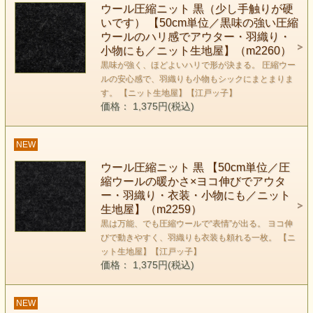
ウール圧縮ニット 黒（少し手触りが硬
いです） 【50cm単位／黒味の強い圧縮
ウールのハリ感でアウター・羽織り・
小物にも／ニット生地屋】（m2260）
黒味が強く、ほどよいハリで形が決まる。 圧縮ウー
ルの安心感で、羽織りも小物もシックにまとまりま
す。 【ニット生地屋】【江戸ッ子】
価格： 1,375円(税込)
NEW
ウール圧縮ニット 黒 【50cm単位／圧
縮ウールの暖かさ×ヨコ伸びでアウタ
ー・羽織り・衣装・小物にも／ニット
生地屋】（m2259）
黒は万能、でも圧縮ウールで“表情”が出る。 ヨコ伸
びで動きやすく、羽織りも衣装も頼れる一枚。 【ニ
ット生地屋】【江戸ッ子】
価格： 1,375円(税込)
NEW