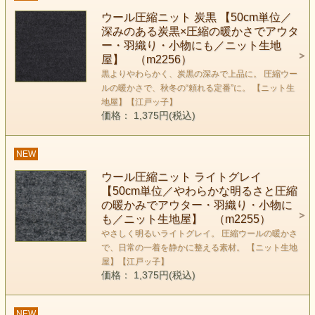
ウール圧縮ニット 炭黒 【50cm単位／
深みのある炭黒×圧縮の暖かさでアウタ
ー・羽織り・小物にも／ニット生地
屋】 （m2256）
黒よりやわらかく、炭黒の深みで上品に。 圧縮ウー
ルの暖かさで、秋冬の“頼れる定番”に。 【ニット生
地屋】【江戸ッ子】
価格： 1,375円(税込)
NEW
ウール圧縮ニット ライトグレイ
【50cm単位／やわらかな明るさと圧縮
の暖かみでアウター・羽織り・小物に
も／ニット生地屋】 （m2255）
やさしく明るいライトグレイ。 圧縮ウールの暖かさ
で、日常の一着を静かに整える素材。 【ニット生地
屋】【江戸ッ子】
価格： 1,375円(税込)
NEW