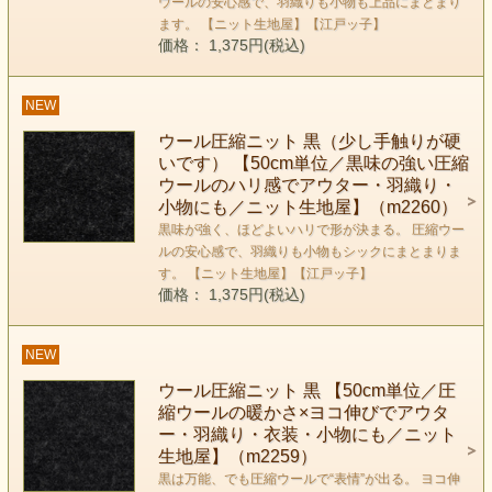
ウールの安心感で、羽織りも小物も上品にまとまり
ます。 【ニット生地屋】【江戸ッ子】
価格： 1,375円(税込)
NEW
ウール圧縮ニット 黒（少し手触りが硬
いです） 【50cm単位／黒味の強い圧縮
ウールのハリ感でアウター・羽織り・
小物にも／ニット生地屋】（m2260）
黒味が強く、ほどよいハリで形が決まる。 圧縮ウー
ルの安心感で、羽織りも小物もシックにまとまりま
す。 【ニット生地屋】【江戸ッ子】
価格： 1,375円(税込)
NEW
ウール圧縮ニット 黒 【50cm単位／圧
縮ウールの暖かさ×ヨコ伸びでアウタ
ー・羽織り・衣装・小物にも／ニット
生地屋】（m2259）
黒は万能、でも圧縮ウールで“表情”が出る。 ヨコ伸