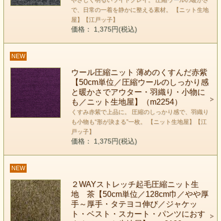
やさしく明るいライトグレイ。 圧縮ウールの暖かさ
で、日常の一着を静かに整える素材。 【ニット生地
屋】【江戸ッ子】
価格： 1,375円(税込)
NEW
ウール圧縮ニット 薄めのくすんだ赤紫
【50cm単位／圧縮ウールのしっかり感
と暖かさでアウター・羽織り・小物に
も／ニット生地屋】（m2254）
くすみ赤紫で上品に。 圧縮のしっかり感で、羽織り
も小物も“形が決まる”一枚。 【ニット生地屋】【江
戸ッ子】
価格： 1,375円(税込)
NEW
２WAYストレッチ起毛圧縮ニット生
地 茶【50cm単位／128cm巾／やや厚
手～厚手・タテヨコ伸び／ジャケッ
ト・ベスト・スカート・パンツにおす