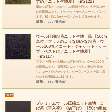
すめ／ニット生地屋】（m2122）
細かな起毛としっかりした肉感を持つ、タテヨコ伸
びの圧縮ニット。 ジャケットからスカート、パンツ
まで、残り約1.5mを一点ものらしく生かせます。
価格： 385円(税込)
ウール圧縮起毛ニット生地 黒 【50cm
単位／フラノのような細かな起毛・ウ
ール100％／コート・ジャケット・ケー
プ・ベストに／ニット生地屋】
（m2117）
フラノを思わせる細かな起毛を持つ、ウール100％
の圧縮ニット。 密度感とニットらしい伸びを生か
し、コートやジャケット、ケープ、ベストを落ち着
いた冬の表情に仕上げます。
価格： 990円(税込)
NEW
プレミアムウール圧縮ニット生地 こ
げ茶《再入荷》《値下げ》 【50cm単位