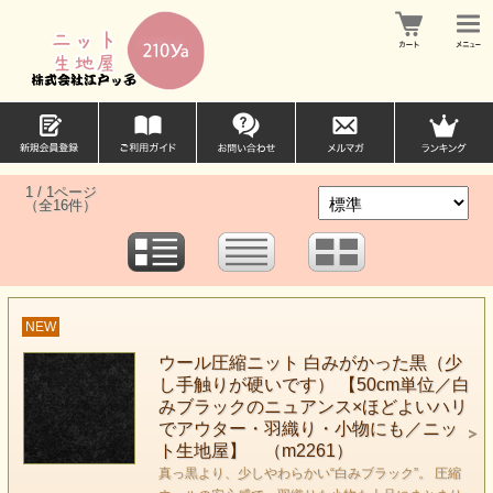
1 / 1ページ
（全16件）
NEW
ウール圧縮ニット 白みがかった黒（少
し手触りが硬いです） 【50cm単位／白
みブラックのニュアンス×ほどよいハリ
でアウター・羽織り・小物にも／ニッ
ト生地屋】 （m2261）
真っ黒より、少しやわらかい“白みブラック”。 圧縮