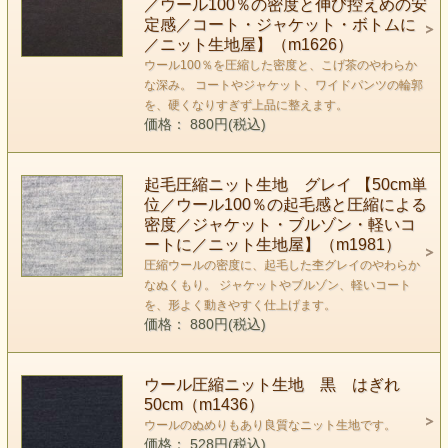
／ウール100％の密度と伸び控えめの安
定感／コート・ジャケット・ボトムに
／ニット生地屋】（m1626）
ウール100％を圧縮した密度と、こげ茶のやわらか
な深み。 コートやジャケット、ワイドパンツの輪郭
を、硬くなりすぎず上品に整えます。
価格： 880円(税込)
起毛圧縮ニット生地 グレイ 【50cm単
位／ウール100％の起毛感と圧縮による
密度／ジャケット・ブルゾン・軽いコ
ートに／ニット生地屋】（m1981）
圧縮ウールの密度に、起毛した杢グレイのやわらか
なぬくもり。 ジャケットやブルゾン、軽いコート
を、形よく動きやすく仕上げます。
価格： 880円(税込)
ウール圧縮ニット生地 黒 はぎれ
50cm（m1436）
ウールのぬめりもあり良質なニット生地です。
価格： 528円(税込)