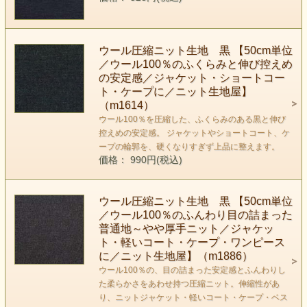
ウール圧縮ニット生地 黒 【50cm単位
／ウール100％のふくらみと伸び控えめ
の安定感／ジャケット・ショートコー
ト・ケープに／ニット生地屋】
（m1614）
ウール100％を圧縮した、ふくらみのある黒と伸び
控えめの安定感。 ジャケットやショートコート、ケ
ープの輪郭を、硬くなりすぎず上品に整えます。
価格： 990円(税込)
ウール圧縮ニット生地 黒 【50cm単位
／ウール100％のふんわり目の詰まった
普通地～やや厚手ニット／ジャケッ
ト・軽いコート・ケープ・ワンピース
に／ニット生地屋】（m1886）
ウール100％の、目の詰まった安定感とふんわりし
た柔らかさをあわせ持つ圧縮ニット。伸縮性があ
り、ニットジャケット・軽いコート・ケープ・ベス