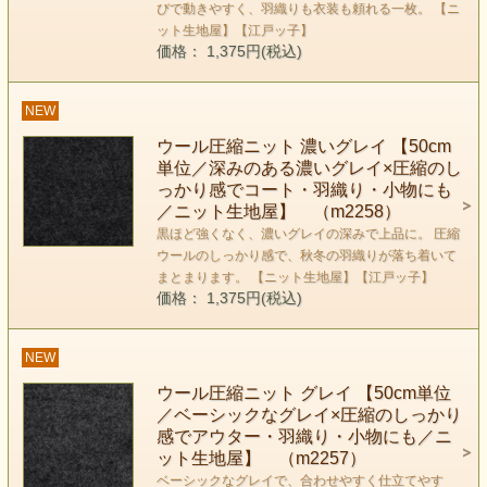
びで動きやすく、羽織りも衣装も頼れる一枚。 【ニ
ット生地屋】【江戸ッ子】
価格： 1,375円(税込)
NEW
ウール圧縮ニット 濃いグレイ 【50cm
単位／深みのある濃いグレイ×圧縮のし
っかり感でコート・羽織り・小物にも
／ニット生地屋】 （m2258）
黒ほど強くなく、濃いグレイの深みで上品に。 圧縮
ウールのしっかり感で、秋冬の羽織りが落ち着いて
まとまります。 【ニット生地屋】【江戸ッ子】
価格： 1,375円(税込)
NEW
ウール圧縮ニット グレイ 【50cm単位
／ベーシックなグレイ×圧縮のしっかり
感でアウター・羽織り・小物にも／ニ
ット生地屋】 （m2257）
ベーシックなグレイで、合わせやすく仕立てやす