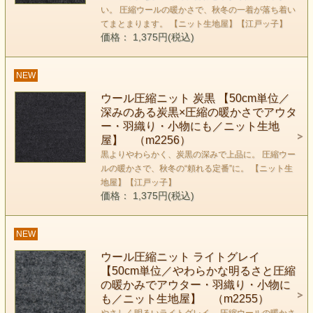
い。 圧縮ウールの暖かさで、秋冬の一着が落ち着い
てまとまります。 【ニット生地屋】【江戸ッ子】
価格： 1,375円(税込)
NEW
ウール圧縮ニット 炭黒 【50cm単位／
深みのある炭黒×圧縮の暖かさでアウタ
ー・羽織り・小物にも／ニット生地
屋】 （m2256）
黒よりやわらかく、炭黒の深みで上品に。 圧縮ウー
ルの暖かさで、秋冬の“頼れる定番”に。 【ニット生
地屋】【江戸ッ子】
価格： 1,375円(税込)
NEW
ウール圧縮ニット ライトグレイ
【50cm単位／やわらかな明るさと圧縮
の暖かみでアウター・羽織り・小物に
も／ニット生地屋】 （m2255）