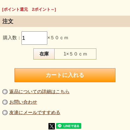
[ポイント還元 2ポイント～]
注文
【品 番】m1891
【商品名】鹿の子ニット生地 紺 《値下げ》 はぎれ５０
購入数：
×５０ｃｍ
ｃｍ
【価 格】１９７円＋消費税
【割引率】３０％
【素 材】綿：１００
在庫
1×５０ｃｍ
【生地幅】１７０cm
【販売単位】１枚単位になります。
【生地の厚さ】普通～やや薄い
【生地の伸び】ヨコに伸びる。
【ボタンの大きさ】柄の大きさを比較するボタンの直径は
2cmです。
【ご注意】
商品の色はご覧になられる環境によって異なる場合がござい
返品についての詳細はこちら
ます。
生地の厚さや伸びは正確ではありません。あくまでもイメー
お問い合わせ
ジとしてご利用下さい.。
友達にメールですすめる