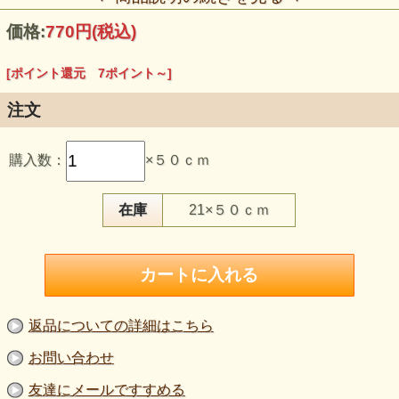
価格:
770円
(税込)
[ポイント還元 7ポイント～]
注文
この生地のおすすめポイント
購入数：
×５０ｃｍ
・麻100％で編まれた、透け感のあるローゲージニットで
す。
・ゆったりした編み目とトップ染めの濃淡が、あか紫へ自然
な奥行きを加えます。
在庫
21×５０ｃｍ
・ヨコ方向に伸び、カーディガンや軽い羽織りなどに向いて
います。
・赤の華やかさと紫の深みをあわせ持ち、大人の差し色とし
て使いやすい色です。
・8色展開から、装いや用途に合わせて色の役割を選べま
す。
【品 番】m2062
返品についての詳細はこちら
【商品名】麻100％トップ染めローゲージニット生地 あか紫
【価 格】700円＋消費税
お問い合わせ
【素 材】麻：100％
【生地幅】105cm巾
友達にメールですすめる
【販売単位】50cm単位になります。