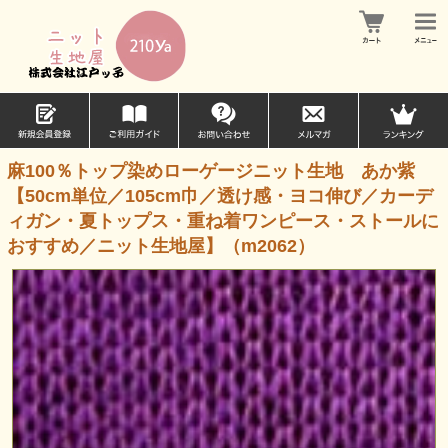
麻100％トップ染めローゲージニット生地 あか紫
【50cm単位／105cm巾／透け感・ヨコ伸び／カーデ
ィガン・夏トップス・重ね着ワンピース・ストールに
おすすめ／ニット生地屋】（m2062）