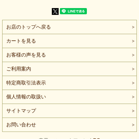
【生地の厚さ】普通地（ローゲージのため透け感がありま
す）
【生地の伸び】ヨコ方向に伸びます
【組 織】ローゲージニット
【染 色】トップ染め
お店のトップへ戻る
【ボタンの大きさ】比較用ボタン直径は約2cmです。
麻100％の糸をゆったりと編み上げた、トップ染めのローゲ
カートを見る
ージニットです。
編み目の隙間からインナーが透け、平らな無地ニットとは異
なる軽やかな見え方を楽しめます。
お客様の声を見る
色は、赤みを含んだ鮮やかな紫です。
赤の華やかさと紫の深みをあわせ持ち、黒、濃紺、グレイ、
ご利用案内
生成りなどと組み合わせると、色の印象をはっきり見せられ
ます。
特定商取引法表示
夕闇へ、赤い花の色を溶かしたようなあか紫です。
トップ染めによる濃淡があるため、鮮やかな色でも均一にな
個人情報の取扱い
りすぎず、編み目の陰影と一緒に奥行きが現れます。
厚みの表示は普通地ですが、ローゲージ編みのため透け感が
サイトマップ
あります。
一枚で着る服よりも、キャミソール、タンクトップ、ワンピ
ースなどへ重ねる使い方に向いています。
お問い合わせ
カーディガンや軽い羽織りでは、前を閉じずに着る形や、身
幅へゆとりを持たせたデザインにご検討いただけます。