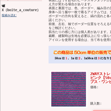
表面にはうす起毛のピーチスキンタッチが
え方が変わる場合があります。
🕊️
表面と裏面では、色、ボーダー、編み目の
X（boite_a_couture）
身体へ沿う服や一枚で着るアイテムでは、
投稿を読む
ボーダーの方向を変えると、縞の流れと各
認ください。
前後、左右、袖でボーダー位置をそろえる
をご検討ください。
肌当たりの感じ方には個人差があります。
裁断、縫製時は生地を必要以上に引っ張ら
アイロンを使用する場合は、当て布を使用
2WAYスト
ピンク【5
プス・ワンピ
価格:
購入数: