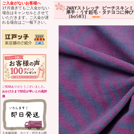
ご入金がないお客様へ
2WAYストレッチ ピーチスキン
1ｹ月過ぎてもご入金がない
厚手・うす起毛・タテヨコに伸び
場合はキャンセルとさせて
（bo503）
いただきます。ご入金が遅
れる場合はご一報下さい。
ご投稿ありがとうございました。
おかげさまで対応が早いとの高評
価
入金確認後、カード・代引きは即