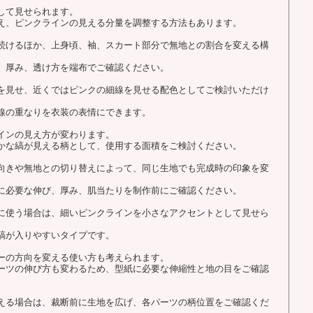
して見せられます。
え、ピンクラインの見える分量を調整する方法もあります。
続けるほか、上身頃、袖、スカート部分で無地との割合を変える構
、厚み、透け方を端布でご確認ください。
を見せ、近くではピンクの細線を見せる配色としてご検討いただけ
線の重なりを衣装の表情にできます。
インの見え方が変わります。
かな縞が見える柄として、使用する面積をご検討ください。
向きや無地との切り替えによって、同じ生地でも完成時の印象を変
に必要な伸び、厚み、肌当たりを制作前にご確認ください。
に使う場合は、細いピンクラインを小さなアクセントとして見せら
縞が入りやすいタイプです。
ーの方向を変える使い方も考えられます。
ーツの伸び方も変わるため、型紙に必要な伸縮性と地の目をご確認
える場合は、裁断前に生地を広げ、各パーツの柄位置をご確認くだ