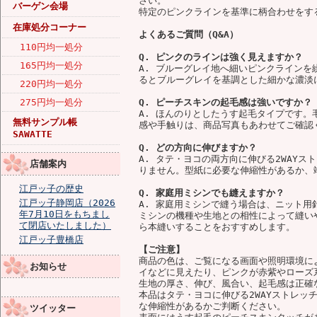
さい。
バーゲン会場
特定のピンクラインを基準に柄合わせをす
在庫処分コーナー
よくあるご質問（Q&A）
110円均一処分
Q. ピンクのラインは強く見えますか？
165円均一処分
A. ブルーグレイ地へ細いピンクライン
るとブルーグレイを基調とした細かな濃淡
220円均一処分
275円均一処分
Q. ピーチスキンの起毛感は強いですか？
A. ほんのりとしたうす起毛タイプです
無料サンプル帳
感や手触りは、商品写真もあわせてご確認
SAWATTE
Q. どの方向に伸びますか？
A. タテ・ヨコの両方向に伸びる2WAY
店舗案内
りません。型紙に必要な伸縮性があるか、
江戸ッ子の歴史
Q. 家庭用ミシンでも縫えますか？
江戸ッ子静岡店（2026
A. 家庭用ミシンで縫う場合は、ニット
年7月10日をもちまし
ミシンの機種や生地との相性によって縫い
て閉店いたしました）
ら本縫いすることをおすすめします。
江戸ッ子豊橋店
【ご注意】
商品の色は、ご覧になる画面や照明環境に
お知らせ
イなどに見えたり、ピンクが赤紫やローズ
生地の厚さ、伸び、風合い、起毛感は正確
本品はタテ・ヨコに伸びる2WAYストレッ
な伸縮性があるかご判断ください。
ツイッター