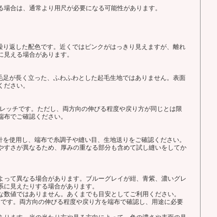
る場合は、通常より用尺が必要になる可能性があります。
を繰り返した配色です。近くではピンクがはっきり見えますが、離れ
に見える場合があります。
。毛足が長く立った、ふわふわとした起毛生地ではありません。表面
ください。
ストレッチです。ただし、両方向の伸びる程度や戻り方が同じとは限
端布でご確認ください。
用針を使用し、端布で糸調子や縫い目、生地送りをご確認ください。
やすさが異なるため、厚みの重なる部分も含めて試し縫いをしてか
よって異なる場合があります。ブルーグレイが紺、青紫、濃いグレ
系に見えたりする場合があります。
な数値ではありません。あくまでも目安としてご利用ください。
チです。両方向の伸びる程度や戻り方を端布で確認し、用途に必要