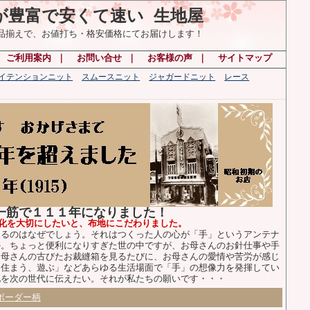
が豊富で安くて速い 生地屋
の品揃えで、お値打ち・格安価格にてお届けします！
｜
ご利用案内
｜
お問い合せ
｜
お客様の声
｜
サイトマップ
ハイテンションニット
スムースニット
ジャガードニット
レース
布一筋で１１１年になりました！
化を大切にしたいと、布地にこだわりました。
るのはなぜでしょう。それはつくった人の心が「手」というアンテナ
か。ちょっと便利になりすぎた世の中ですが、お母さんのお針仕事や手
お母さんの古びたお裁縫箱を見るたびに、お母さんの愛情や苦労が感じ
、住まう、遊ぶ」などあらゆる生活場面で「手」の想像力を発揮してい
化を次の世代に伝えたい。それが私たちの願いです・・・
ボーダー柄