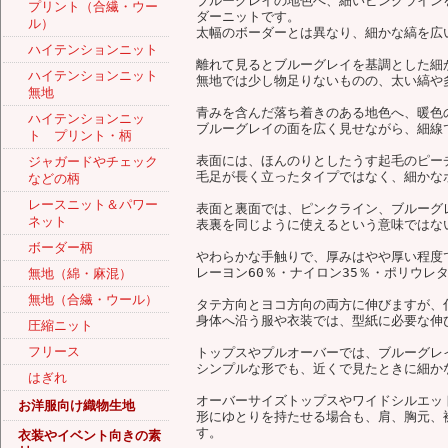
ブルーグレイの地色へ、細いピンクラインを
プリント（合繊・ウー
ダーニットです。
ル）
太幅のボーダーとは異なり、細かな縞を広
ハイテンションニット
離れて見るとブルーグレイを基調とした細
ハイテンションニット
無地では少し物足りないものの、太い縞や
無地
青みを含んだ落ち着きのある地色へ、暖色
ハイテンションニッ
ブルーグレイの面を広く見せながら、細線
ト プリント・柄
表面には、ほんのりとしたうす起毛のピー
ジャガードやチェック
毛足が長く立ったタイプではなく、細かな
などの柄
レースニット＆パワー
表面と裏面では、ピンクライン、ブルーグ
ネット
表裏を同じように使えるという意味ではな
ボーダー柄
やわらかな手触りで、厚みはやや厚い程度
レーヨン60％・ナイロン35％・ポリウレ
無地（綿・麻混）
無地（合繊・ウール）
タテ方向とヨコ方向の両方に伸びますが、
身体へ沿う服や衣装では、型紙に必要な伸
圧縮ニット
フリース
トップスやプルオーバーでは、ブルーグレ
シンプルな形でも、近くで見たときに細か
はぎれ
オーバーサイズトップスやワイドシルエッ
お洋服向け織物生地
形にゆとりを持たせる場合も、肩、胸元、
す。
衣装やイベント向きの素