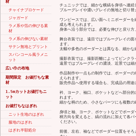
材
チュニックでは、細かな横縞を身頃へ連続
チャイナブロケード
ブルーグレイや濃いグレイの無地と切り替
ジャガード
ワンピースでは、広い面へミニボーダーを
成も考えられます。
ラメ系や箔の伸びる素
身体へ沿う部分では、必要な伸びと戻り方
材
ラメ系の伸びない素材
舞台衣装では、遠目ではブルーグレイの面
ます。
サテン無地とプリント
太幅や多色のボーダーとは異なる、細かな
スパンコール風ラメニ
撮影衣装では、撮影距離によってピンクラ
ット
遠景ではブルーグレイの濃淡、近景では細
広い巾の布地
作品制作や一点もの制作では、ボーダーの
期間限定 お値打ちな素
えられます。
材
販売作品へ使用する場合も、完成品の用途
1.5mカットお値打ちニ
衿、ヨーク、袖口、ポケットなどへ部分的
ット
れます。
細かな柄のため、小さなパーツにも複数の
お値打ちなはぎれ
身頃と袖、ヨーク、ポケットなどでボーダ
ニット生地のはぎれ
柄方向を変えると、縞の流れに加えて各パ
ください。
服地のはぎれ
はぎれ半額処分
前後、左右、袖などでボーダー位置をそろ