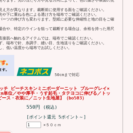
あります。光の当たり方や見る方向によって、色の濃さや表面の見
見え方が異なります。裁断前に使用する面をご確認ください。
光や下に重ねる色による透け方を端布でご確認ください。
パーツの伸び方も変わります。型紙に必要な伸縮性と地の目をご確
場合や、特定のラインを狙って裁断する場合は、余裕を持った用尺
直接肌へ触れるアイテムでは、端布でご確認ください。
ず、端布で針、糸調子、縫い目、生地送りをご確認ください。
し、低い温度から端布でお試しください。
50cmまで対応
レッチ ピーチスキンミニボーダーニット ブルーグレイ×
0cm単位／やや厚手・うす起毛・タテヨコに伸びる／トッ
ース・衣装に／ニット生地屋】（bo503）
550円
(税込)
[ポイント還元 5ポイント～]
×５０ｃｍ