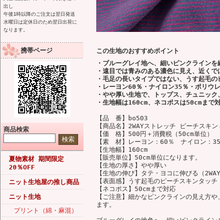
出し
午後1時以降のご注文は翌日発送
水曜日は定休日のため翌日出荷に
なります。
携帯ページ
この生地のおすすめポイント
・ブルーグレイ地へ、細いピンクラインを
・遠目では青みのある濃色に見え、近くで
・毛足の長いタイプではない、うす起毛の
・レーヨン60％・ナイロン35％・ポリウ
・やや厚い生地で、トップス、チュニック
・生地幅は160cm、ネコポスは50cmまで
【品 番】bo503
【商品名】2WAYストレッチ ピーチスキ
商品検索
【価 格】500円＋消費税（50cm単位）
【素 材】レーヨン：60％ ナイロン：3
【生地幅】160cm
【販売単位】50cm単位になります。
夏物素材 期間限定
【生地の厚さ】やや厚い
20％OFF
【生地の伸び】タテ・ヨコに伸びる（2WA
【表面感】うす起毛のピーチスキンタッチ
ニット生地屋の推し商品
【ネコポス】50cmまで対応
ニット生地
【ご注意】細かなピンクラインの見え方や
ます。
プリント（綿・麻混）