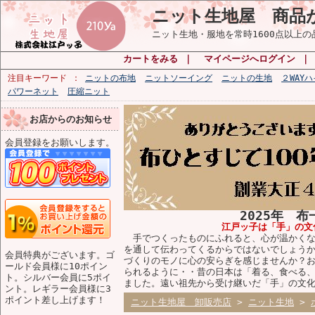
ニット生地屋 商品
ニット生地・服地を常時1600点以上
カートをみる
｜
マイページへログイン
注目キーワード
ニットの布地
ニットソーイング
ニットの生地
２WAY
パワーネット
圧縮ニット
お店からのお知らせ
会員登録をお願いします。
2025年 
江戸ッ子は「手」の文
手でつくったものにふれると、心が温かくな
を通して伝わってくるからではないでしょう
会員特典がございます。ゴ
づくりのモノに心の安らぎを感じませんか？
ールド会員様に10ポイン
られるように・・昔の日本は「着る、食べる
ト。シルバー会員に5ポイ
ました。遠い祖先から受け継いだ「手」の文
ント。レギラー会員様に3
ポイント差し上げます！
ニット生地屋 卸販売店
>
ニット生地
>