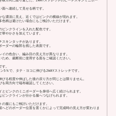
横方向に繰り返した、2WAYストレッチのピーチスキンミニボー
い面へ連続して見せる柄です。
かな濃淡に見え、近くではピンクの横線が現れます。
多色柄は避けたい場合にもご検討いただけます。
のピンクラインを入れた配色です。
で華やかさを加えています。
チスキンタッチがあります。
ボーダーの輪郭を残した表面です。
レイの色合い、編み目の見え方が異なります。
いため、裁断前に使用する面をご確認ください。
です。
タン5％で、タテ・ヨコに伸びる2WAYストレッチです。
伸びる程度や伸ばした後の戻り方が同じとは限りません。
びを両方向で端布確認してください。
イとピンクのミニボーダーを身頃へ広く続けられます。
なピンクラインが分かる服へつなげられます。
トの服にもご検討いただけます。
裾へどのボーダー位置を置くかによって完成時の見え方が変わりま