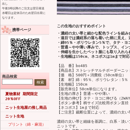
出し
午後1時以降のご注文は翌日発送
水曜日は定休日のため翌日出荷に
なります。
この生地のおすすめポイント
携帯ページ
・濃紺の太い帯と細かな配色ラインを組み
・遠目では濃紺系の落ち着いた柄に見え、
・綿95％・ポリウレタン5％で、タテ・ヨ
・普通～やや薄い厚みで、トップス、イン
・伸縮を生かしたペット服にも取り入れら
・生地幅は150cm、ネコポスは1mまで対
【品 番】bo485
【商品名】ストレッチマルチボーダーニッ
【価 格】500円＋消費税（50cm単位）
商品検索
【素 材】綿：95％、ポリウレタン：5％
【生地幅】150cm
【販売単位】50cm単位になります。
【生地の厚さ】普通～やや薄い
夏物素材 期間限定
【生地の伸び】タテ・ヨコに伸びる（2WA
20％OFF
【ボタン参考】柄サイズ比較用ボタン直径：
ニット生地屋の推し商品
【ネコポス】1mまで対応
【ご注意】裁断位置によって、濃紺の太い
ニット生地
濃紺の太い帯と細線を基調に、白系・淡い
プリント（綿・麻混）
ニットです。