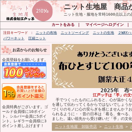
ニット生地屋 商品
ニット生地・服地を常時1600点以上
カートをみる
｜
マイページへログイン
注目キーワード
ニットの布地
ニットソーイング
ニットの生地
２WAY
パワーネット
圧縮ニット
お店からのお知らせ
会員登録をお願いします。
2025年 
江戸ッ子は「手」の文
手でつくったものにふれると、心が温かくな
を通して伝わってくるからではないでしょう
会員特典がございます。ゴ
づくりのモノに心の安らぎを感じませんか？
ールド会員様に10ポイン
られるように・・昔の日本は「着る、食べる
ト。シルバー会員に5ポイ
ました。遠い祖先から受け継いだ「手」の文
ント。レギラー会員様に3
ポイント差し上げます！
ニット生地屋 卸販売店
>
ニット生地
>