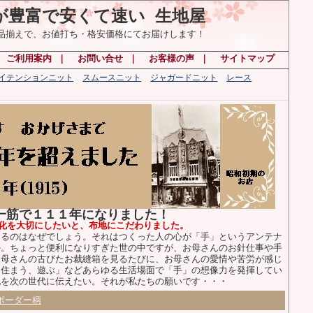
が豊富で安くて速い 生地屋
の品揃えで、お値打ち・格安価格にてお届けします！
｜
ご利用案内
｜
お問い合せ
｜
お客様の声
｜
サイトマップ
ハイテンションニット
スムースニット
ジャガードニット
レース
布一筋で１１１年になりました！
化を大切にしたいと、布地にこだわりました。
るのはなぜでしょう。それはつくった人の心が「手」というアンテナ
か。ちょっと便利になりすぎた世の中ですが、お母さんのお針仕事や手
お母さんの古びたお裁縫箱を見るたびに、お母さんの愛情や苦労が感じ
、住まう、遊ぶ」などあらゆる生活場面で「手」の想像力を発揮してい
化を次の世代に伝えたい。それが私たちの願いです・・・
ボーダー柄