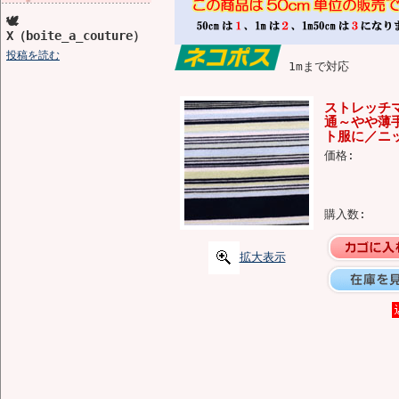
🕊️
X（boite_a_couture）
投稿を読む
1mまで対応
ストレッチマ
通～やや薄
ト服に／ニッ
価格:
購入数:
拡大表示