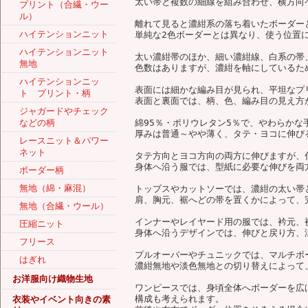
太い帯と複数の細線を組み合わせ、横方向
プリント（合繊・ウー
ル）
離れて見ると濃紺系の落ち着いたボーダー
ハイテンションニット
単純な2色ボーダーとは異なり、使う位置
ハイテンションニット
太い濃紺帯のほか、細い濃紺線、白系の帯
無地
色数はありますが、濃紺を軸にしているた
ハイテンションニッ
表面には細かな編み目が見られ、平坦なプ
ト プリント・柄
表面と裏面では、柄、色、編み目の見え方
ジャガードやチェック
などの柄
綿95％・ポリウレタン5％で、やわらかな
厚みは普通～やや薄く、タテ・ヨコに伸びる
レースニット＆パワー
ネット
タテ方向とヨコ方向の両方に伸びますが、
身体へ沿う服では、型紙に必要な伸びを両
ボーダー柄
無地（綿・麻混）
トップスやカットソーでは、濃紺の太い帯
肩、胸元、裾へどの帯を置くかによって、
無地（合繊・ウール）
インナーやレイヤード用の服では、衿元、
圧縮ニット
身体へ沿うデザインでは、伸びと戻り方、
フリース
プルオーバーやチュニックでは、マルチボ
はぎれ
濃紺無地や淡色無地との切り替えによって
お洋服向け織物生地
ワンピースでは、身頃全体へボーダーを広
構成も考えられます。
衣装やイベント向きの素