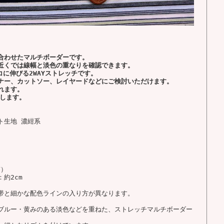
合わせたマルチボーダーです。
近くでは線幅と淡色の重なりを確認できます。
コに伸びる2WAYストレッチです。
ナー、カットソー、レイヤードなどにご検討いただけます。
れます。
応します。
ト生地 濃紺系
Y）
約2cm
帯と細かな配色ラインの入り方が異なります。
ブルー・黄みのある淡色などを重ねた、ストレッチマルチボーダー