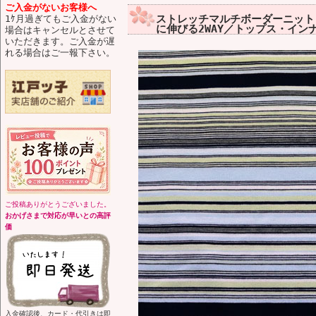
ご入金がないお客様へ
ストレッチマルチボーダーニット 
1ｹ月過ぎてもご入金がない
に伸びる2WAY／トップス・イン
場合はキャンセルとさせて
いただきます。ご入金が遅
れる場合はご一報下さい。
ご投稿ありがとうございました。
おかげさまで対応が早いとの高評
価
入金確認後、カード・代引きは即