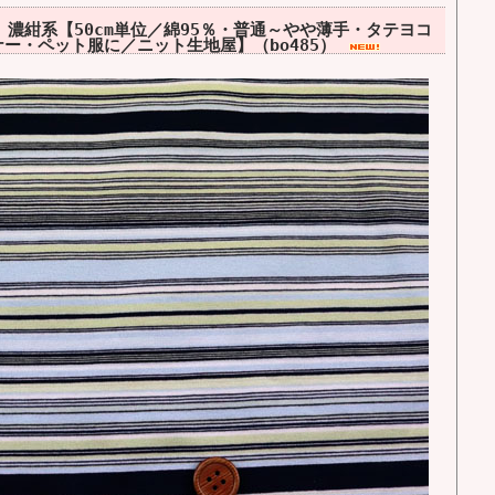
濃紺系【50cm単位／綿95％・普通～やや薄手・タテヨコ
ナー・ペット服に／ニット生地屋】（bo485）