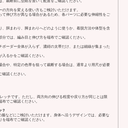
は、裁断前に型紙を置いて配置をご確認ください。
ーの方向を変える使い方もご検討いただけます。
って伸び方が異なる場合があるため、各パーツに必要な伸縮性をご
り、胴まわり、脚まわりへどのように使うか、着脱方法や体型を含
部分では、編み目と伸び方を端布でご確認ください。
チボーダー全体が入らず、濃紺の太帯だけ、または細線が集まった
が入るかをご確認ください。
場合や、特定の色帯を狙って裁断する場合は、通常より用尺が必要
ご確認ください。
ストレッチです。ただし、両方向の伸びる程度や戻り方が同じとは限
端布でご確認ください。
か？
用の服などにご検討いただけます。身体へ沿うデザインでは、必要な
りを端布でご確認ください。