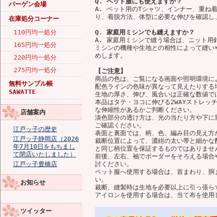
Q. ペット服にも使えますか？
バーゲン会場
A. ペット用のTシャツ、インナー、重ね
り、着脱方法、体型に必要な伸びを確認し
在庫処分コーナー
110円均一処分
Q. 家庭用ミシンでも縫えますか？
A. 家庭用ミシンで縫う場合は、ニット
165円均一処分
ミシンの機種や生地との相性によって縫い
めします。
220円均一処分
275円均一処分
【ご注意】
商品の色は、ご覧になる画面や照明環境に
無料サンプル帳
配色ラインの色味が異なって見えたりする
SAWATTE
生地の厚さ、伸び、風合いは正確な数値で
本品はタテ・ヨコに伸びる2WAYストレッ
な伸縮性があるかご判断ください。
店舗案内
淡色部分の透け方は、光の当たり方や下に
ご確認ください。
江戸ッ子の歴史
表面と裏面では、柄、色、編み目の見え方
江戸ッ子静岡店（2026
裁断位置によって、濃紺の太い帯と細かな
年7月10日をもちまし
と同じ柄位置を保証するものではありませ
て閉店いたしました）
前後、左右、袖でボーダーをそろえる場合
江戸ッ子豊橋店
討ください。
ペット服へ使用する場合は、首まわり、胴
い。
お知らせ
裁断、縫製時は生地を必要以上に引っ張ら
アイロンを使用する場合は、当て布を使用
ツイッター