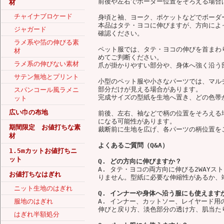
前後や左右でボーダー位置をそろえる場合
材
チャイナブロケード
身頃と袖、ヨーク、ポケットなどでボーダ
本品はタテ・ヨコに伸びますが、方向によ
ジャガード
確認ください。
ラメ系や箔の伸びる素
ペット服では、タテ・ヨコの伸びを首まわ
材
めてご判断ください。
ラメ系の伸びない素材
爪が掛かりやすい部分や、身体へ強く沿う
サテン無地とプリント
小型のペット服や小さなパーツでは、マル
部分だけが見える場合があります。
スパンコール風ラメニ
完成サイズの型紙を生地へ置き、どの色帯
ット
広い巾の布地
前後、左右、袖などで柄の位置をそろえる
になる可能性があります。
期間限定 お値打ちな素
裁断前に生地を広げ、各パーツの柄位置を
材
よくあるご質問（Q&A）
1.5mカットお値打ちニ
ット
Q. どの方向に伸びますか？
A. タテ・ヨコの両方向に伸びる2WAY
お値打ちなはぎれ
りません。型紙に必要な伸縮性があるか、
ニット生地のはぎれ
Q. インナーや身体へ沿う服にも使えます
服地のはぎれ
A. インナー、カットソー、レイヤード
伸びと戻り方、淡色部分の透け方、肌当た
はぎれ半額処分