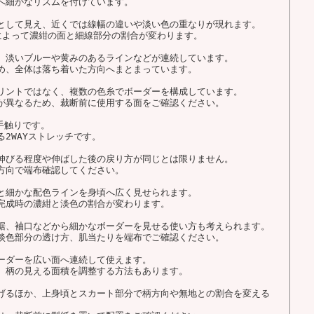
へ細かなリズムを付けています。
として見え、近くでは線幅の違いや淡い色の重なりが現れます。
によって濃紺の面と細線部分の割合が変わります。
、淡いブルーや黄みのあるラインなどが連続しています。
め、全体は落ち着いた方向へまとまっています。
リントではなく、複数の色糸でボーダーを構成しています。
が異なるため、裁断前に使用する面をご確認ください。
手触りです。
2WAYストレッチです。
伸びる程度や伸ばした後の戻り方が同じとは限りません。
方向で端布確認してください。
と細かな配色ラインを身頃へ広く見せられます。
完成時の濃紺と淡色の割合が変わります。
裾、袖口などから細かなボーダーを見せる使い方も考えられます。
淡色部分の透け方、肌当たりを端布でご確認ください。
ーダーを広い面へ連続して使えます。
、柄の見える面積を調整する方法もあります。
げるほか、上身頃とスカート部分で柄方向や無地との割合を変える