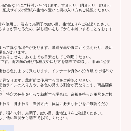
着用の服などにご検討いただけます。首まわり、胴まわり、脚まわ
、完成サイズの型紙を生地へ置いて柄の入り方もご確認ください。
用針を使用し、端布で糸調子や縫い目、生地送りをご確認ください。
やすさが異なるため、試し縫いをしてから本縫いすることをおすす
よって異なる場合があります。濃紺が黒や青に近く見えたり、淡い
場合があります。
はありません。あくまでも目安としてご利用ください。
チです。両方向の伸びる程度や戻り方を端布で確認し、用途に必要
重ねる色によって異なります。インナーや身体へ沿う服では端布で
が異なります。裁断前に使用する面をご確認ください。
配色ラインの入り方や、各色の見える割合が異なります。商品画像
ん。
や、特定の色帯を狙って裁断する場合は、余裕を持った用尺をご検
まわり、脚まわり、着脱方法、体型に必要な伸びをご確認くださ
ず、端布で針、糸調子、縫い目、生地送りをご確認ください。
し、低い温度から端布でお試しください。