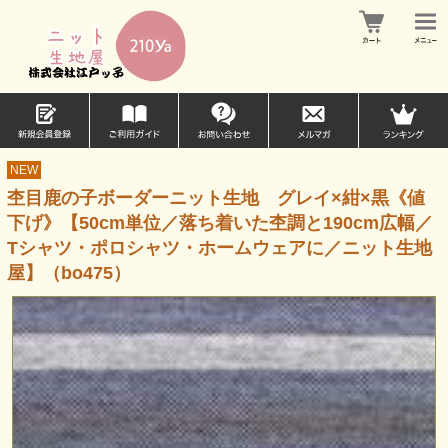
NEW
杢目鹿の子ボーダーニット生地 グレイ×紺×黒《値
下げ》【50cm単位／落ち着いた杢調と190cm広幅／
Tシャツ・ポロシャツ・ホームウェアに／ニット生地
屋】（bo475）