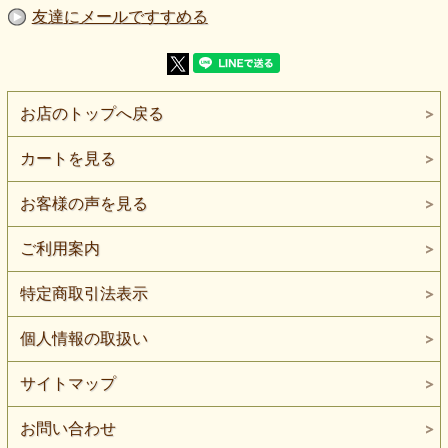
【素 材】綿：65％ ポリエステル：35％
友達にメールですすめる
【生地幅】190cm
【販売単位】50cm単位になります。
【生地の厚さ】普通～やや薄い
【生地の伸び】ヨコに伸びる
【ボタンの大きさ】比較用ボタン直径：約2cm
お店のトップへ戻る
グレイを中心に、紺と黒のラインを繰り返した鹿の子ボーダ
ーニットです。
明るいマリンボーダーとは異なり、色の差を抑えた落ち着き
カートを見る
のある配色にまとまっています。
鹿の子編みの細かな凹凸と、杢目調の糸による濃淡が重なっ
お客様の声を見る
ています。
遠目では静かなボーダーに見え、近くでは編み目と色の揺ら
ぎが感じられる素材です。
ご利用案内
夕暮れの海へ、灰色と濃紺の水平線が静かに溶けていくよう
特定商取引法表示
なボーダーです。
柄の輪郭が強く出すぎず、無地に近い感覚で日常着へ取り入
れられます。
個人情報の取扱い
生地の厚さは普通～やや薄手で、ヨコ方向に伸びます。
軽さを生かしたTシャツ、カットソー、ポロシャツ、プルオ
サイトマップ
ーバーなどにご検討いただけます。
鹿の子編みは、表面が一様に平らではなく、細かな凹凸を持
お問い合わせ
つ組織です。