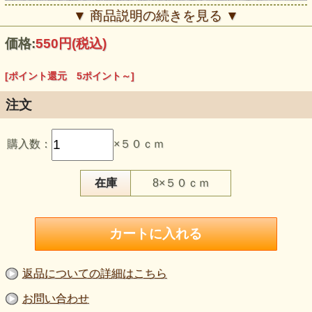
▼ 商品説明の続きを見る ▼
価格:
550円
(税込)
[ポイント還元 5ポイント～]
注文
この生地のおすすめポイント
購入数：
×５０ｃｍ
・グレイを中心に紺と黒を組み合わせた、落ち着きのある杢
調ボーダーです。
・鹿の子編みの細かな凹凸があり、表面にさらっとした表情
があります。
在庫
8×５０ｃｍ
・杢目調の糸による濃淡が、ボーダーへ自然な奥行きを加え
ています。
・ヨコ方向に伸び、Tシャツやポロシャツ、ホームウェアに
使いやすい素材です。
・190cmの広幅で、大人服や複数枚の制作にも裁断計画を立
てやすい生地です。
【品 番】bo475
返品についての詳細はこちら
【商品名】杢目鹿の子ボーダーニット グレイ×紺×黒《値下
げ》
お問い合わせ
【価 格】500円＋消費税