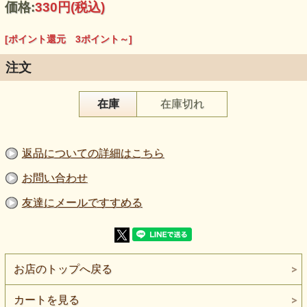
価格:
330円
(税込)
[ポイント還元 3ポイント～]
注文
在庫
在庫切れ
【品 番】m2132
【商品名】コットン強撚天竺ニット生地 紺
【価 格】300円＋消費税（50cm単位）
返品についての詳細はこちら
【素 材】綿：100％
【生地幅】170cm
【販売単位】50cm単位になります。
お問い合わせ
【生地の厚さ】普通〜やや薄い
【生地の伸び】ヨコ方向によく伸びる強撚天竺タイプ
友達にメールですすめる
強撚糸ならではのさらっとした肌触りが特徴の天竺ニットで
す。
しなやかで柔らかく、
汗ばむ季節でもベタつきにくい快適さがあります。
お店のトップへ戻る
やや薄手でヨコによく伸びるため、
Tシャツ・カットソー・ルームウェアなど、
毎日着るアイテムのベース素材として扱いやすい質感。
カートを見る