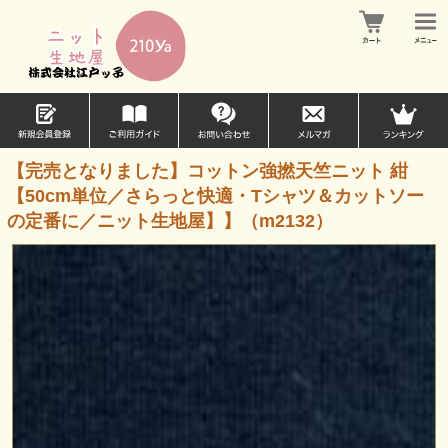
【完売となりました】コットン強撚天竺ニット 紺
【50cm単位／さらっと快適・Tシャツ＆カットソー
の定番に／ニット生地屋】】（m2132）