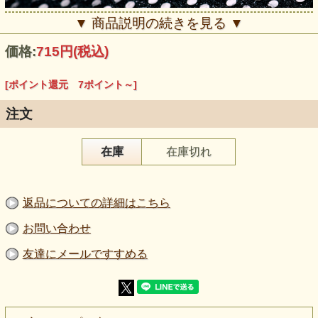
▼ 商品説明の続きを見る ▼
価格:
715円
(税込)
[ポイント還元 7ポイント～]
注文
【品番】6602-53
在庫
在庫切れ
【商品名】スパンコール風ニット（小玉） 黒
【素材】ナイロン：５０％ 、ポリエステル：５０％
【生地巾】９５ｃｍ（１１０ｃｍ）
【価格】６５０円＋消費税
返品についての詳細はこちら
【販売単位】５０ｃｍ単位になります 【生地の厚さ】やや
薄手～中肉
【生地の伸び】タテヨコに伸びます
お問い合わせ
【ボタンの大きさ】柄の大きさを比較するボタンの直径は２
ｃｍです。
友達にメールですすめる
【ご注意下さい】お洗濯はできません。ドライ、手洗いとも
お避け下さい。
【当店の販売方法について】
・一部お取り寄せ商品がある事から５日後からのご指定可能
となっておりますが、即出荷をご希望の方はお時間のご指定