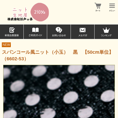
NEW
スパンコール風ニット（小玉） 黒 【50cm単位】
（6602-53）