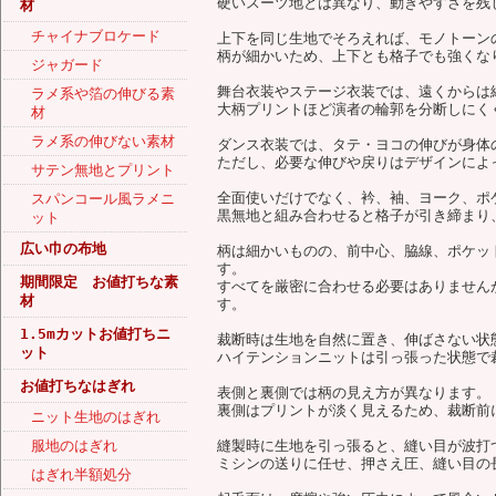
硬いスーツ地とは異なり、動きやすさを残
材
チャイナブロケード
上下を同じ生地でそろえれば、モノトーン
柄が細かいため、上下とも格子でも強くな
ジャガード
舞台衣装やステージ衣装では、遠くからは
ラメ系や箔の伸びる素
大柄プリントほど演者の輪郭を分断しにく
材
ラメ系の伸びない素材
ダンス衣装では、タテ・ヨコの伸びが身体
ただし、必要な伸びや戻りはデザインによ
サテン無地とプリント
全面使いだけでなく、衿、袖、ヨーク、ポ
スパンコール風ラメニ
黒無地と組み合わせると格子が引き締まり
ット
広い巾の布地
柄は細かいものの、前中心、脇線、ポケッ
す。
期間限定 お値打ちな素
すべてを厳密に合わせる必要はありません
材
す。
1.5mカットお値打ちニ
裁断時は生地を自然に置き、伸ばさない状
ット
ハイテンションニットは引っ張った状態で
お値打ちなはぎれ
表側と裏側では柄の見え方が異なります。
裏側はプリントが淡く見えるため、裁断前
ニット生地のはぎれ
服地のはぎれ
縫製時に生地を引っ張ると、縫い目が波打
ミシンの送りに任せ、押さえ圧、縫い目の
はぎれ半額処分