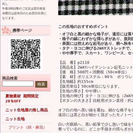
出し
午後1時以降のご注文は翌日発送
水曜日は定休日のため翌日出荷に
なります。
この生地のおすすめポイント
携帯ページ
・オフ白と黒の細かな格子が、遠目には落
・格子の線にわずかな揺らぎがあり、規則
・表面には控えめな起毛があり、柄へ秋冬
・タテ・ヨコに伸びる2WAYストレッチで
・やや厚手で、スカート、ワンピース、セ
【品 番】p2110
【商品名】2WAYハイテンション起毛ニッ
【価 格】500円＋消費税（50cm単位）
【素 材】ポリエステル：90％ ポリウレ
商品検索
【生地幅】約155cm
【販売単位】50cm単位になります。
【生地の厚さ】やや厚い
【生地の伸び】タテ・ヨコに伸びる（2WA
夏物素材 期間限定
【ボタンの大きさ】比較用ボタン直径：約2
20％OFF
ニット生地屋の推し商品
オフ白の地へ黒い線を重ね、細かな格子を
遠目には黒と白が細かく混ざったモノトー
ニット生地
白い方眼紙へ、黒い鉛筆で少し急いで線を
プリント（綿・麻混）
整っているのに、どこか手描きの揺らぎが