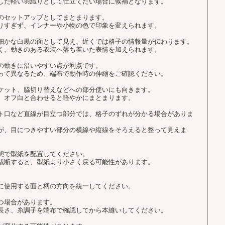
した軽い羽織りとして仕立てたい場合に候補となります。
のセットアップとしてまとまります。
りすぎず、インナーや小物の色で印象を変えられます。
細かな白黒の面として見え、近くでは格子の情報量が伝わります。
く、動きのある衣装へ落ち着いた表情を加えられます。
の動きに沿いやすい点が利点です。
って異なるため、端布で動作時の伸縮をご確認ください。
ケット、脇切り替えなどへの部分使いにも向きます。
、オフ白と合わせると軽やかにまとまります。
ト口など直線が目立つ部分では、格子のずれが分かる場合がありま
が、目につきやすい部分の横線や縦線をそろえると整って見えま
態で型紙を配置してください。
裁断すると、型紙より小さく戻る可能性があります。
に使用する面と柄の方向を統一してください。
つ場合があります。
長さ、糸調子を端布で確認してから本縫いしてください。