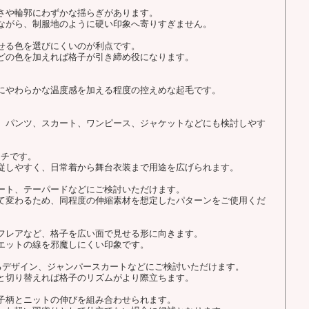
さや輪郭にわずかな揺らぎがあります。
ながら、制服地のように硬い印象へ寄りすぎません。
せる色を選びにくいのが利点です。
どの色を加えれば格子が引き締め役になります。
にやわらかな温度感を加える程度の控えめな起毛です。
、パンツ、スカート、ワンピース、ジャケットなどにも検討しやす
ッチです。
従しやすく、日常着から舞台衣装まで用途を広げられます。
ート、テーパードなどにご検討いただけます。
て変わるため、同程度の伸縮素材を想定したパターンをご使用くだ
フレアなど、格子を広い面で見せる形に向きます。
エットの線を邪魔しにくい印象です。
るデザイン、ジャンパースカートなどにご検討いただけます。
と切り替えれば格子のリズムがより際立ちます。
子柄とニットの伸びを組み合わせられます。