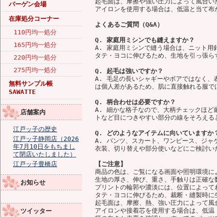
起毛面は、摩擦や強い圧力によって風合い
バーゲン会場
アイロンを使用する場合は、低温と当て布
在庫処分コーナー
よくあるご質問（Q&A）
110円均一処分
Q. 家庭用ミシンでも縫えますか？
165円均一処分
A. 家庭用ミシンで縫う場合は、ニット
タテ・ヨコに伸びるため、生地を引っ張ら
220円均一処分
275円均一処分
Q. 起毛は強いですか？
A. 毛足の長いシャギーやボアではなく
無料サンプル帳
は個人差があるため、肌に直接触れる服で
SAWATTE
Q. 柄合わせは必要ですか？
A. 細かな格子なので、大柄チェックほ
店舗案内
トなど目につきやすい部分の線をそろえる
江戸ッ子の歴史
Q. どのようなアイテムに向いていますか
江戸ッ子静岡店（2026
A. パンツ、スカート、ワンピース、ジ
年7月10日をもちまし
衣装、切り替えや部分使いなどにご検討い
て閉店いたしました）
江戸ッ子豊橋店
【ご注意】
商品の色は、ご覧になる画面や照明環境に
生地の厚さ、伸び、重さ、手触りは正確な
お知らせ
プリントの輪郭や濃淡には、位置によって
タテ・ヨコに伸びるため、裁断・縫製時に
起毛面は、摩擦、熱、強い圧力によって風
アイロンや接着芯を使用する場合は、低温
ツイッター