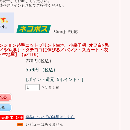
で統一して裁断してください。
材やデザインも含めてご検討ください。
50cmまで対応
テンション起毛ニットプリント生地 小格子柄 オフ白×黒
単位／やや厚手・タテヨコに伸びる／パンツ・スカート・衣
生地屋】（p2110）
770円(税込)
550円
(税込)
[ポイント還元 5ポイント～]
×５０ｃｍ
返品についての詳細はこちら
レビューはありません