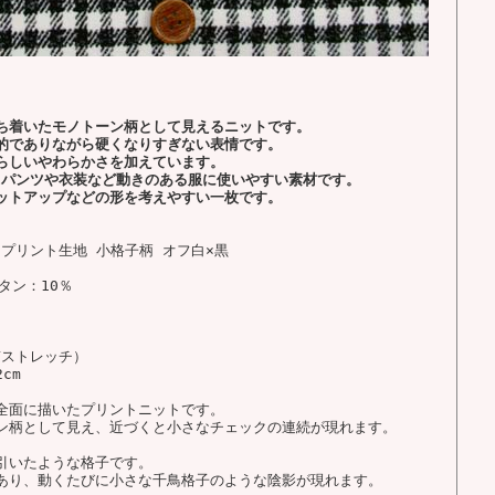
ち着いたモノトーン柄として見えるニットです。
的でありながら硬くなりすぎない表情です。
らしいやわらかさを加えています。
、パンツや衣装など動きのある服に使いやすい素材です。
ットアップなどの形を考えやすい一枚です。
トプリント生地 小格子柄 オフ白×黒
タン：10％
Yストレッチ）
cm
全面に描いたプリントニットです。
ン柄として見え、近づくと小さなチェックの連続が現れます。
引いたような格子です。
あり、動くたびに小さな千鳥格子のような陰影が現れます。