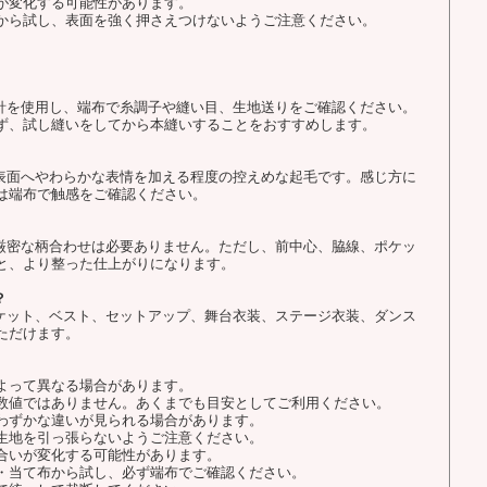
が変化する可能性があります。
から試し、表面を強く押さえつけないようご注意ください。
用針を使用し、端布で糸調子や縫い目、生地送りをご確認ください。
ず、試し縫いをしてから本縫いすることをおすすめします。
、表面へやわらかな表情を加える程度の控えめな起毛です。感じ方に
は端布で触感をご確認ください。
ど厳密な柄合わせは必要ありません。ただし、前中心、脇線、ポケッ
と、より整った仕上がりになります。
？
ャケット、ベスト、セットアップ、舞台衣装、ステージ衣装、ダンス
ただけます。
よって異なる場合があります。
数値ではありません。あくまでも目安としてご利用ください。
わずかな違いが見られる場合があります。
生地を引っ張らないようご注意ください。
合いが変化する可能性があります。
・当て布から試し、必ず端布でご確認ください。