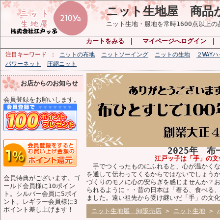
ニット生地屋 商品
ニット生地・服地を常時1600点以上
カートをみる
｜
マイページへログイン
注目キーワード
ニットの布地
ニットソーイング
ニットの生地
２WAY
パワーネット
圧縮ニット
お店からのお知らせ
会員登録をお願いします。
2025年 
江戸ッ子は「手」の文
手でつくったものにふれると、心が温かくな
を通して伝わってくるからではないでしょう
会員特典がございます。ゴ
づくりのモノに心の安らぎを感じませんか？
ールド会員様に10ポイン
られるように・・昔の日本は「着る、食べる
ト。シルバー会員に5ポイ
ました。遠い祖先から受け継いだ「手」の文
ント。レギラー会員様に3
ポイント差し上げます！
ニット生地屋 卸販売店
>
ニット生地
>