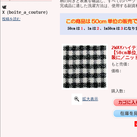
柄の向きと表裏を確認し、すべてのパーツ
完成品に適した洗濯方法は、使用する副資
🕊️
X（boite_a_couture）
投稿を読む
2WAYハイ
【50cm
装に／ニット
もと売価:
価格:
購入数:
拡大表示