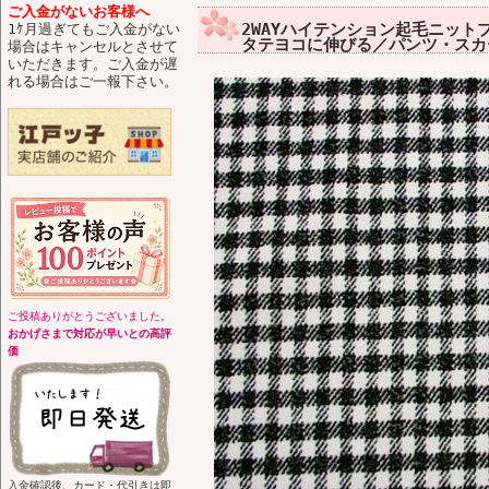
ご入金がないお客様へ
2WAYハイテンション起毛ニット
1ｹ月過ぎてもご入金がない
タテヨコに伸びる／パンツ・スカー
場合はキャンセルとさせて
いただきます。ご入金が遅
れる場合はご一報下さい。
ご投稿ありがとうございました。
おかげさまで対応が早いとの高評
価
入金確認後、カード・代引きは即