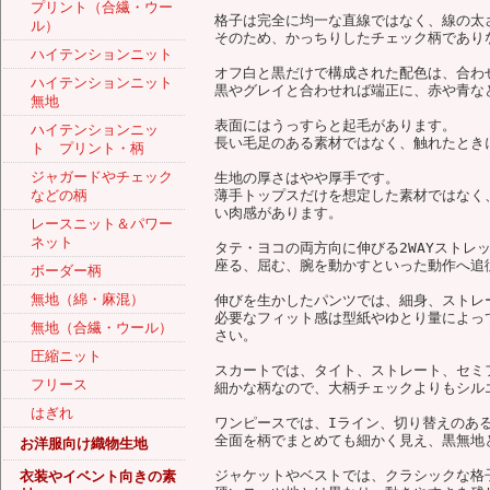
プリント（合繊・ウー
格子は完全に均一な直線ではなく、線の太
ル）
そのため、かっちりしたチェック柄であり
ハイテンションニット
オフ白と黒だけで構成された配色は、合わ
ハイテンションニット
黒やグレイと合わせれば端正に、赤や青な
無地
表面にはうっすらと起毛があります。
ハイテンションニッ
長い毛足のある素材ではなく、触れたとき
ト プリント・柄
ジャガードやチェック
生地の厚さはやや厚手です。
などの柄
薄手トップスだけを想定した素材ではなく
い肉感があります。
レースニット＆パワー
ネット
タテ・ヨコの両方向に伸びる2WAYストレ
座る、屈む、腕を動かすといった動作へ追
ボーダー柄
無地（綿・麻混）
伸びを生かしたパンツでは、細身、ストレ
必要なフィット感は型紙やゆとり量によっ
無地（合繊・ウール）
さい。
圧縮ニット
スカートでは、タイト、ストレート、セミ
フリース
細かな柄なので、大柄チェックよりもシル
はぎれ
ワンピースでは、Iライン、切り替えのあ
全面を柄でまとめても細かく見え、黒無地
お洋服向け織物生地
ジャケットやベストでは、クラシックな格
衣装やイベント向きの素