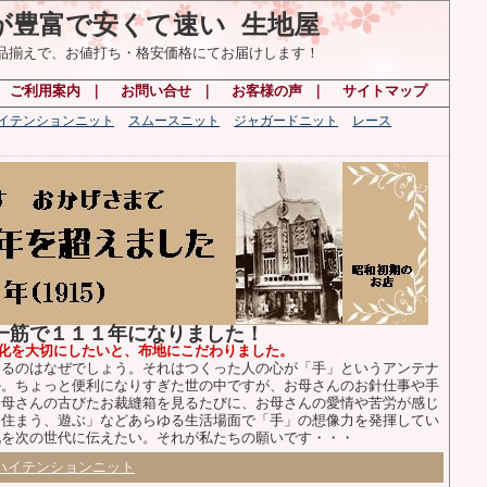
が豊富で安くて速い 生地屋
の品揃えで、お値打ち・格安価格にてお届けします！
｜
ご利用案内
｜
お問い合せ
｜
お客様の声
｜
サイトマップ
ハイテンションニット
スムースニット
ジャガードニット
レース
布一筋で１１１年になりました！
化を大切にしたいと、布地にこだわりました。
るのはなぜでしょう。それはつくった人の心が「手」というアンテナ
か。ちょっと便利になりすぎた世の中ですが、お母さんのお針仕事や手
お母さんの古びたお裁縫箱を見るたびに、お母さんの愛情や苦労が感じ
、住まう、遊ぶ」などあらゆる生活場面で「手」の想像力を発揮してい
化を次の世代に伝えたい。それが私たちの願いです・・・
ハイテンションニット