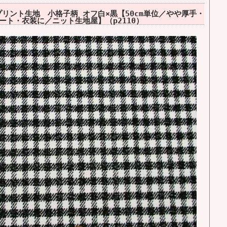
プリント生地 小格子柄 オフ白×黒【50cm単位／やや厚手・
ト・衣装に／ニット生地屋】（p2110）