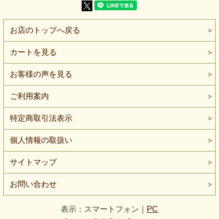
【生地の厚さ】普通～やや薄い
【生地の伸び】タテ・ヨコに伸びます（2WAYストレッチ）
細かな斜線を重ね、綾織りのような表情をプリントで表現し
お店のトップへ戻る
た2WAYハイテンションニットです。
実際の綾織り布帛ではなく、ニットの伸縮性と、布帛を思わ
せる端正な見え方を組み合わせています。
カートを見る
黒地に白からグレイに見える細線が重なり、少し離れるとチ
ャコールグレイを含んだような濃淡が現れます。
お客様の声を見る
一色の黒よりも表面に動きがあり、はっきりした柄物よりも
取り入れやすい見え方です。
ご利用案内
黒い紙へ、銀鼠の細い雨を斜めに走らせたような柄です。
近くでは細かな斜線が見え、遠くでは無地に近い引き締まっ
特定商取引法表示
た面としてまとまります。
色違いの紺と比べると、黒は綾織り調の線が引き締まり、端
個人情報の取扱い
正で都会的な印象です。
紺はデニムやシャンブレーを思わせるやわらかな見え方にな
るため、作りたい服や衣装の雰囲気に合わせてお選びいただ
サイトマップ
けます。
厚みは普通～やや薄手です。
お問い合わせ
パンツ、スカートなどのボトムのほか、トップス、チュニッ
ク、ワンピースなどにもご検討いただけます。
表示：スマートフォン｜
PC
パンツでは、ストレート、テーパード、ややゆとりのあるワ