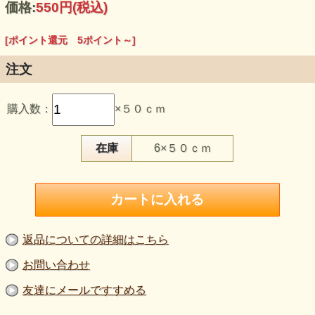
価格:
550円
(税込)
[ポイント還元 5ポイント～]
注文
この生地のおすすめポイント
購入数：
×５０ｃｍ
・細かな斜線を重ね、綾織りのような表情をプリントで表現
したニットです。
・タテ・ヨコに伸びる2WAYストレッチで、パンツや動きを
伴う衣装にご検討いただけます。
在庫
6×５０ｃｍ
・普通～やや薄手で、スカート、トップス、セットアップに
も広げられます。
・紺よりも引き締まった黒で、モノトーンの服や衣装へ取り
入れやすい色です。
・約155cm巾で、大人服、セットアップ、衣装などの裁断計
画を立てやすい規格です。
【品 番】p2125
返品についての詳細はこちら
【商品名】２WAYハイテンションプリントニット生地 綾織
り柄 黒
お問い合わせ
【価 格】500円＋消費税（50cm単位）
【素 材】ポリエステル：90％、ポリウレタン：10％
友達にメールですすめる
【生地幅】約155cm
【販売単位】50cm単位になります。