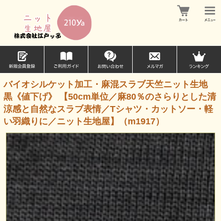
バイオシルケット加工・麻混スラブ天竺ニット生地
黒《値下げ》 【50cm単位／麻80％のさらりとした清
涼感と自然なスラブ表情／Tシャツ・カットソー・軽
い羽織りに／ニット生地屋】（m1917）