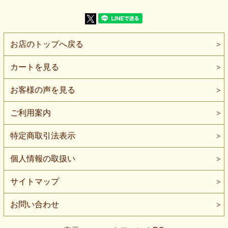
【販売単位】50cm単位になります。
【生地の厚さ】普通～やや薄い
【生地の伸び】伸びます。
【ボタンの大きさ】比較用ボタン直径は約2cmです。
【特 徴】麻混スラブ天竺へバイオ加工とシルケット加工を
お店のトップへ戻る
施し、さらりとした風合いを残しながら表面をすっきり整え
ています。通気性・吸湿性があり、自然な筋や濃淡を楽しめ
ます。
カートを見る
麻80％をベースにした、さらりと涼しげなスラブ天竺ニット
です。
お客様の声を見る
麻らしい肌離れの良さと通気性があり、汗ばむ季節のTシャ
ツやカットソー、軽い羽織りに取り入れやすい素材です。
ご利用案内
表面には、スラブ糸による自然な筋や濃淡が見られます。
黒一色でものっぺりしにくく、シンプルな型へ仕立てても素
特定商取引法表示
材そのものの表情を楽しめます。
バイオ加工とシルケット加工を施すことで、麻のナチュラル
個人情報の取扱い
な雰囲気を残しながら、表面を比較的すっきりと整えていま
す。
一般的な素朴な麻ニットよりも端正に見えやすく、きれいめ
サイトマップ
カジュアルにも合わせやすい風合いです。
厚みは普通～やや薄手で、やわらかく落ちるタイプです。
お問い合わせ
身体へ強く密着させる形よりも、少しゆとりのあるTシャ
ツ、ボックス型トップス、プルオーバー、カーディガン風の
羽織りなどに向いています。