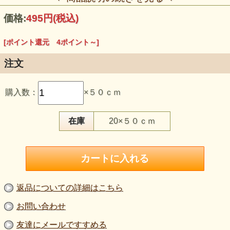
価格:
495円
(税込)
[ポイント還元 4ポイント～]
注文
この生地のおすすめポイント
購入数：
×５０ｃｍ
・麻80％ならではの、さらりとした肌離れと涼やかな風合い
です。
・スラブ糸の自然な筋や濃淡があり、黒無地でも平坦に見え
にくい素材です。
在庫
20×５０ｃｍ
・バイオシルケット加工により、麻の素朴さを残しながら表
面をすっきり整えています。
・普通～やや薄手で伸びがあり、春夏のTシャツや軽い羽織
りにおすすめです。
・黒の引き締まった印象に、麻混ならではの軽やかさを添え
られます。
【品 番】m1917
返品についての詳細はこちら
【商品名】バイオシルケット加工・麻混スラブ天竺ニット生
地 黒《値下げ》
お問い合わせ
【価 格】450円＋消費税（50cm単位）
【素 材】麻：80％、ポリエステル：20％
友達にメールですすめる
【生地幅】130cm幅