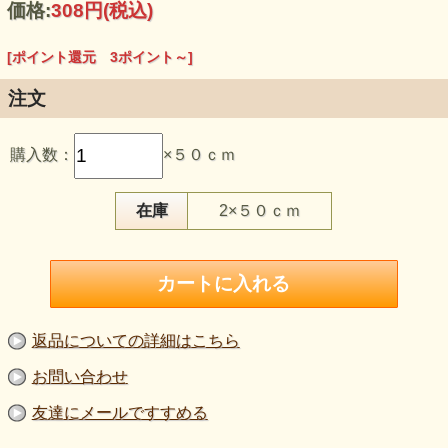
価格:
308円
(税込)
[ポイント還元 3ポイント～]
注文
購入数：
×５０ｃｍ
【品 番】p2081
【商品名】コットンプリント服地 オフベージュ×ブルーグ
レイ・ベージュ《値下げ》
在庫
2×５０ｃｍ
【価 格】２８０円＋消費税
【割引率】２０％
【素 材】綿：１００％
【生地幅】１５０ｃｍ
【販売単位】５０ｃｍ単位になります。
【生地の厚さ】やや薄い～薄い。
【生地の伸び】伸びない。
【ボタンの大きさ】柄の大きさを比較するボタンの直径は
返品についての詳細はこちら
2cmです。
【ご注意】
お問い合わせ
商品の色はご覧になられる環境によって異なる場合がござい
ます。
友達にメールですすめる
生地の厚さや伸びは正確ではありません。あくまでもイメー
ジとしてご利用下さい.。