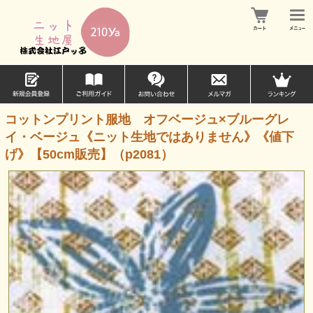
コットンプリント服地 オフベージュ×ブルーグレ
イ・ベージュ《ニット生地ではありません》《値下
げ》【50cm販売】（p2081）