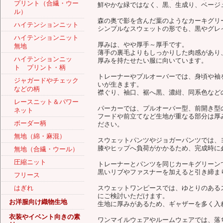
プリント（合繊・ウー
鮮やかな緑ではなく、黒、生成り、ベージ
ル）
森の奥で影を含んだ葉のようなカーキグリ
ハイテンションニット
シンプルなスウェットの形でも、黒やグレ
ハイテンションニット
厚みは、やや厚手～厚手です。
無地
薄手の裏毛よりもしっかりした肉感があり
ハイテンションニッ
厚みを持たせたい服に向いています。
ト プリント・柄
トレーナーやプルオーバーでは、身頃や袖
ジャガードやチェック
いが生きます。
などの柄
襟ぐり、袖口、裾へ黒、濃紺、同系色など
レースニット＆パワー
パーカーでは、プルオーバー型、前開き型
ネット
フードや前立てなど生地が重なる部分は厚
ボーダー柄
ださい。
無地（綿・麻混）
スウェットパンツやジョガーパンツでは、
膝やヒップへ負荷がかかるため、完成時に
無地（合繊・ウール）
圧縮ニット
トレーナーとパンツを同じカーキグリーン
黒いリブやファスナーを加えると引き締ま
フリース
はぎれ
スウェットワンピースでは、ゆとりのある
にご検討いただけます。
お洋服向け織物生地
生地に厚みがあるため、ギャザーを多く入
衣装やイベント向きの素
ワンマイルウェアやルームウェアでは、落