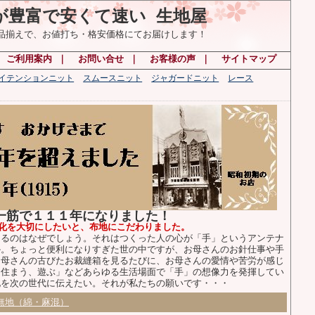
が豊富で安くて速い 生地屋
の品揃えで、お値打ち・格安価格にてお届けします！
｜
ご利用案内
｜
お問い合せ
｜
お客様の声
｜
サイトマップ
ハイテンションニット
スムースニット
ジャガードニット
レース
布一筋で１１１年になりました！
化を大切にしたいと、布地にこだわりました。
るのはなぜでしょう。それはつくった人の心が「手」というアンテナ
か。ちょっと便利になりすぎた世の中ですが、お母さんのお針仕事や手
お母さんの古びたお裁縫箱を見るたびに、お母さんの愛情や苦労が感じ
、住まう、遊ぶ」などあらゆる生活場面で「手」の想像力を発揮してい
化を次の世代に伝えたい。それが私たちの願いです・・・
無地（綿・麻混）