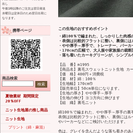
出し
午後1時以降のご注文は翌日発送
水曜日は定休日のため翌日出荷に
なります。
この生地のおすすめポイント
携帯ページ
・綿100％で編まれた、しっかりした肉感
・表側は比較的フラットに整い、裏側には
・やや厚手～厚手で、トレーナー、パーカ
・170cmの広幅で、大人服や家族服の裁
・落ち着いたカーキグリーンが、シンプル
【品 番】m1995
【商品名】裏毛スウェットニット生地 カ
【価 格】400円＋消費税
商品検索
【素 材】綿：100％
【生地幅】170cm巾
【販売単位】50cm単位になります。
【生地の厚さ】やや厚手～厚手
夏物素材 期間限定
【生地の伸び】ヨコ方向に伸びます
20％OFF
【組 織】裏毛ニット
ニット生地屋の推し商品
綿100％で編まれた、やや厚手～厚手の裏
表側は比較的フラットに整い、裏側にはル
ニット生地
やパーカーなどにご検討いただけます。
プリント（綿・麻混）
色は、グレイを含んだような落ち着きのあ