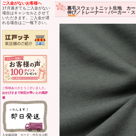
ご入金がないお客様へ
裏毛スウェットニット生地 カーキ
1ｹ月過ぎてもご入金がない
伸び／トレーナー・パーカー・ス
場合はキャンセルとさせて
いただきます。ご入金が遅
れる場合はご一報下さい。
ご投稿ありがとうございました。
おかげさまで対応が早いとの高評
価
入金確認後、カード・代引きは即