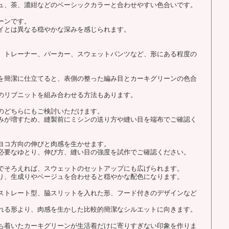
ュ、茶、濃紺などのベーシックカラーと合わせやすい色合いです。
ーンです。
イとは異なる穏やかな深みを感じられます。
、トレーナー、パーカー、スウェットパンツなど、形にある程度の
を簡潔に仕立てると、表側の整った編み目とカーキグリーンの色合
のリブニットを組み合わせる方法もあります。
のどちらにもご検討いただけます。
みが増すため、縫製前にミシンの送り方や縫い目を端布でご確認く
ヨコ方向の伸びと肉感を生かせます。
必要なゆとり、伸び方、縫い目の強度を試作でご確認ください。
でそろえれば、スウェットのセットアップにも広げられます。
り、生成りやベージュを合わせると穏やかな配色になります。
ストレート型、脇スリットを入れた形、フード付きのデザインなど
れる形より、肉感を生かした比較的簡潔なシルエットに向きます。
ち着いたカーキグリーンが生活着だけに寄りすぎない印象を作りま