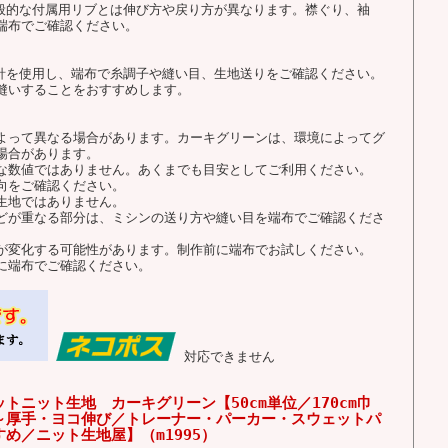
一般的な付属用リブとは伸び方や戻り方が異なります。襟ぐり、袖
端布でご確認ください。
用針を使用し、端布で糸調子や縫い目、生地送りをご確認ください。
縫いすることをおすすめします。
よって異なる場合があります。カーキグリーンは、環境によってグ
場合があります。
な数値ではありません。あくまでも目安としてご利用ください。
向をご確認ください。
生地ではありません。
どが重なる部分は、ミシンの送り方や縫い目を端布でご確認くださ
が変化する可能性があります。制作前に端布でお試しください。
に端布でご確認ください。
対応できません
トニット生地 カーキグリーン【50cm単位／170cm巾
～厚手・ヨコ伸び／トレーナー・パーカー・スウェットパ
め／ニット生地屋】（m1995）