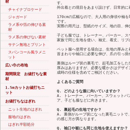
材
す。
外出着との境目をあまり設けず、日常的に
チャイナブロケード
170cmの広幅なので、大人用の身頃や袖
ジャガード
です。
ラメ系や箔の伸びる素
実際の用尺は、型紙のサイズ、地の目、伸
材
子ども服では、トレーナー、パーカー、ス
ラメ系の伸びない素材
家族で同じ生地を使い、袖丈、着丈、リブ
サテン無地とプリント
ペット服へ使用する場合は、生地の厚みと
スパンコール風ラメニ
首まわりや袖口に必要な伸び、爪の引っ掛
ット
裏側はループ状の裏毛で、起毛加工をした
広い巾の布地
厚みはありますが、必要な暖かさはデザイ
成時の仕様を含めてご検討ください。
期間限定 お値打ちな素
材
よくあるご質問
1.5mカットお値打ちニ
Q. どのような服に向いていますか？
ット
A. トレーナー、パーカー、スウェット
ア、子ども服などに向きます。
お値打ちなはぎれ
ニット生地のはぎれ
Q. 裏起毛の生地ですか？
A. 裏側がループ状になった裏毛ニット
服地のはぎれ
の感じ方が異なります。
はぎれ半額処分
Q. 袖口や裾にも同じ生地を使えますか？