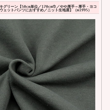
グリーン【50cm単位／170cm巾／やや厚手～厚手・ヨコ
ウェットパンツにおすすめ／ニット生地屋】（m1995）