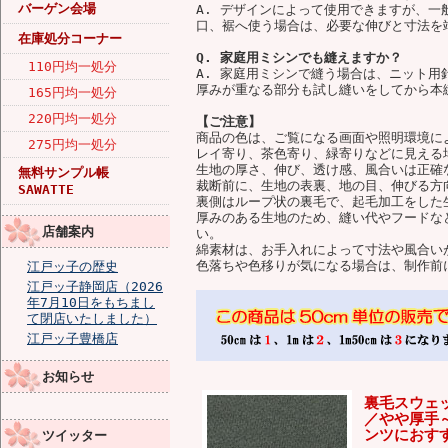
バーゲン会場
A. デザインによって使用できますが、
口、裾へ使う場合は、必要な伸びと寸法を
在庫処分コーナー
Q. 家庭用ミシンでも縫えますか？
110円均一処分
A. 家庭用ミシンで縫う場合は、ニット
厚みが重なる部分も試し縫いをしてから本
165円均一処分
220円均一処分
【ご注意】
商品の色は、ご覧になる画面や照明環境に
275円均一処分
レイ寄り、茶色寄り、緑寄りなどに見える
生地の厚さ、伸び、透け感、風合いは正確
無料サンプル帳
裁断前に、生地の表裏、地の目、伸びる方
SAWATTE
裏側はループ状の裏毛で、起毛加工をした
厚みのある生地のため、縫い代やフードな
店舗案内
い。
綿素材は、お手入れによって寸法や風合い
色落ちや色移りが気になる場合は、制作前
江戸ッ子の歴史
江戸ッ子静岡店（2026
年7月10日をもちまし
て閉店いたしました）
江戸ッ子豊橋店
お知らせ
裏毛スウェッ
／やや厚手
ンツにおすす
ツイッター