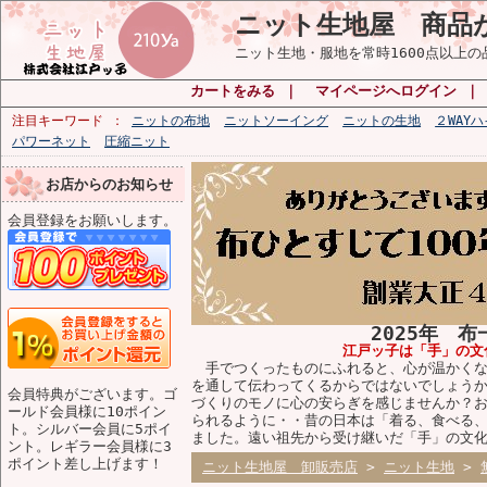
ニット生地屋 商品
ニット生地・服地を常時1600点以上
カートをみる
｜
マイページへログイン
注目キーワード
ニットの布地
ニットソーイング
ニットの生地
２WAY
パワーネット
圧縮ニット
お店からのお知らせ
会員登録をお願いします。
2025年 
江戸ッ子は「手」の文
手でつくったものにふれると、心が温かくな
を通して伝わってくるからではないでしょう
会員特典がございます。ゴ
づくりのモノに心の安らぎを感じませんか？
ールド会員様に10ポイン
られるように・・昔の日本は「着る、食べる
ト。シルバー会員に5ポイ
ました。遠い祖先から受け継いだ「手」の文
ント。レギラー会員様に3
ポイント差し上げます！
ニット生地屋 卸販売店
>
ニット生地
>