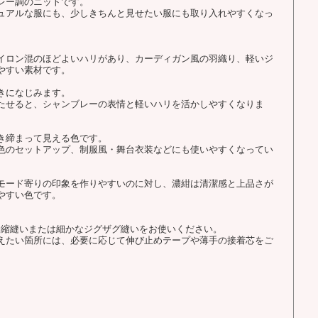
レー調のニットです。
ュアルな服にも、少しきちんと見せたい服にも取り入れやすくなっ
イロン混のほどよいハリがあり、カーディガン風の羽織り、軽いジ
やすい素材です。
きになじみます。
たせると、シャンブレーの表情と軽いハリを活かしやすくなりま
き締まって見える色です。
色のセットアップ、制服風・舞台衣装などにも使いやすくなってい
モード寄りの印象を作りやすいのに対し、濃紺は清潔感と上品さが
やすい色です。
伸縮縫いまたは細かなジグザグ縫いをお使いください。
えたい箇所には、必要に応じて伸び止めテープや薄手の接着芯をご