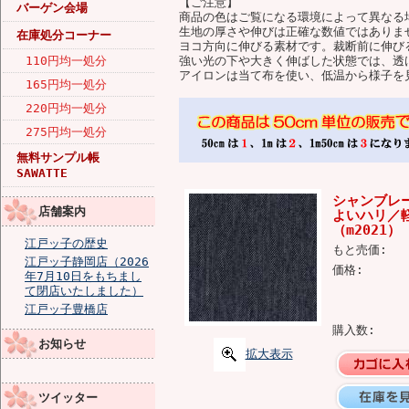
【ご注意】
バーゲン会場
商品の色はご覧になる環境によって異なる
生地の厚さや伸びは正確な数値ではありま
在庫処分コーナー
ヨコ方向に伸びる素材です。裁断前に伸び
110円均一処分
強い光の下や大きく伸ばした状態では、透
アイロンは当て布を使い、低温から様子を
165円均一処分
220円均一処分
275円均一処分
無料サンプル帳
SAWATTE
シャンブレ
店舗案内
よいハリ／
（m2021）
江戸ッ子の歴史
もと売価:
江戸ッ子静岡店（2026
価格:
年7月10日をもちまし
て閉店いたしました）
江戸ッ子豊橋店
購入数:
お知らせ
拡大表示
ツイッター