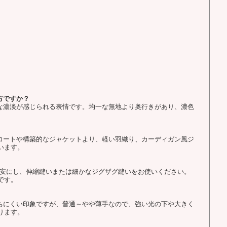
方ですか？
かな濃淡が感じられる表情です。均一な無地より奥行きがあり、濃色
なコートや構築的なジャケットより、軽い羽織り、カーディガン風ジ
います。
を目安にし、伸縮縫いまたは細かなジグザグ縫いをお使いください。
です。
立ちにくい印象ですが、普通～やや薄手なので、強い光の下や大きく
ります。