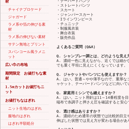
・テーパードパンツ
材
・ストレートパンツ
チャイナブロケード
・スカート
・ジャンパースカート
ジャガード
・Iラインワンピース
・チュニック
ラメ系や箔の伸びる素
・制服風衣装
材
・舞台衣装
ラメ系の伸びない素材
・販売作品
サテン無地とプリント
よくあるご質問（Q&A）
スパンコール風ラメニ
Q. シャンブレー調とは、どのような見え
ット
A. 濃紺一色に見えながら、近くでは細
広い巾の布地
でも重く平坦に見えにくくなっています。
期間限定 お値打ちな素
Q. ジャケットやパンツにも使えますか？
材
A. はい。普通～やや薄手なので、重厚
ャケット、テーパードパンツなどに向いて
1.5mカットお値打ちニ
ット
Q. 家庭用ミシンでも縫えますか？
A. はい。ニット用針は11～14番程度
お値打ちなはぎれ
端布で糸調子と押さえ圧を確認すると安心
ニット生地のはぎれ
Q. 透け感はありますか？
服地のはぎれ
A. 濃紺のため通常の状態では比較的目
伸ばした状態では見え方が変わる場合があ
はぎれ半額処分