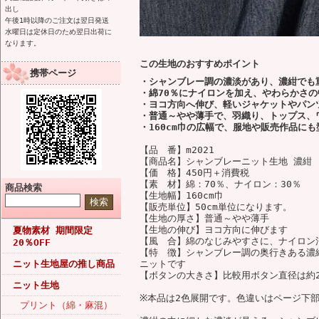
出し
午後1時以降のご注文は翌日発送
水曜日は定休日のため翌日出荷に
なります。
この生地のおすすめポイント
携帯ページ
・シャンブレー調の濃淡があり、濃紺でも
・綿70％にナイロンを加え、やわらかさ
・ヨコ方向へ伸び、軽いジャケットやパン
・普通～やや薄手で、羽織り、トップス、
・160cm巾の広幅で、服地や販売作品に
【品 番】m2021
【商品名】シャンブレーニット生地 濃紺
【価 格】450円＋消費税
【素 材】綿：70％、ナイロン：30％
商品検索
【生地幅】160cm巾
【販売単位】50cm単位になります。
【生地の厚さ】普通～やや薄手
【生地の伸び】ヨコ方向に伸びます
夏物素材 期間限定
【風 合】綿のなじみやすさに、ナイロン
20％OFF
【特 徴】シャンブレー調の奥行きある濃
ニット生地屋の推し商品
ニットです
【ボタンの大きさ】比較用ボタン直径は約2
ニット生地
※本品は2色展開です。色違いはページ下
プリント（綿・麻混）