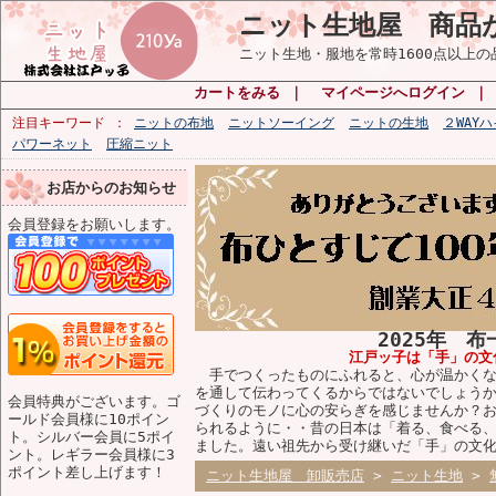
ニット生地屋 商品
ニット生地・服地を常時1600点以上
カートをみる
｜
マイページへログイン
注目キーワード
ニットの布地
ニットソーイング
ニットの生地
２WAY
パワーネット
圧縮ニット
お店からのお知らせ
会員登録をお願いします。
2025年 
江戸ッ子は「手」の文
手でつくったものにふれると、心が温かくな
を通して伝わってくるからではないでしょう
会員特典がございます。ゴ
づくりのモノに心の安らぎを感じませんか？
ールド会員様に10ポイン
られるように・・昔の日本は「着る、食べる
ト。シルバー会員に5ポイ
ました。遠い祖先から受け継いだ「手」の文
ント。レギラー会員様に3
ポイント差し上げます！
ニット生地屋 卸販売店
>
ニット生地
>