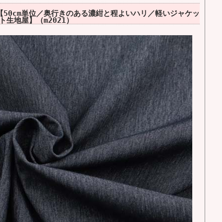
【50cm単位／奥行きのある濃紺と程よいハリ／軽いジャケッ
生地屋】（m2021）