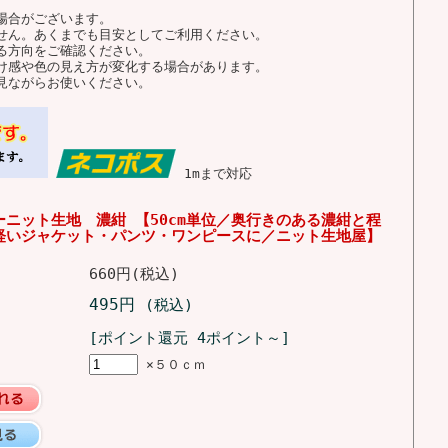
場合がございます。
せん。あくまでも目安としてご利用ください。
る方向をご確認ください。
け感や色の見え方が変化する場合があります。
見ながらお使いください。
1mまで対応
ーニット生地 濃紺 【50cm単位／奥行きのある濃紺と程
軽いジャケット・パンツ・ワンピースに／ニット生地屋】
660円(税込)
495円
(税込)
[ポイント還元 4ポイント～]
×５０ｃｍ