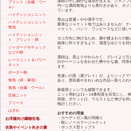
濃紺の中に細かな濃淡が見える、シャンブ
プリント（合繊・ウー
均一な濃紺無地よりも奥行きがあり、カジ
ル）
ています。
ハイテンションニット
厚みは普通～やや薄手です。
ハイテンションニット
重厚なジャケット地ではありませんが、ナ
無地
ャケット、パンツ、ワンピースなどに使い
ハイテンションニッ
ヨコ方向に伸びるため、腕や腰まわりの動
ト プリント・柄
細身に作りすぎるより、適度なゆとりを持
ジャガードやチェック
す。
などの柄
濃紺は、黒よりやわらかく、グレイより引
レースニット＆パワー
白やベージュを合わせた爽やかな服、同系
ネット
ます。
ボーダー柄
色違いの黒（濃グレイ）が、よりシックで
無地（綿・麻混）
あり、普段着やきれいめな作品へ取り入れ
無地（合繊・ウール）
家庭用ミシンでも縫製できます。
ニット用針は11～14番程度を目安にし、
圧縮ニット
前端、ポケット口、ウエストなど伸びを抑
フリース
検討ください。
はぎれ
おすすめの用途
・カーディガン風の羽織り
お洋服向け織物生地
・軽いノーカラージャケット
・ボックス型トップス
衣装やイベント向きの素