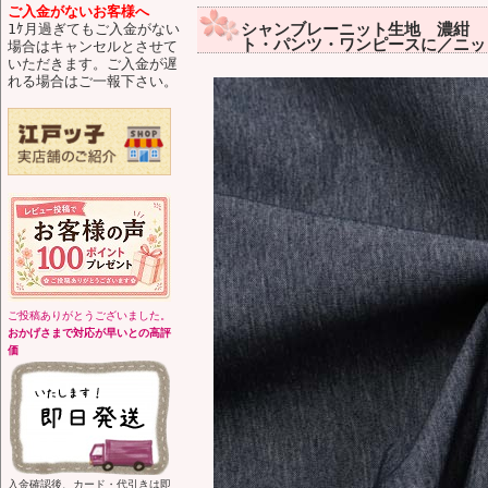
ご入金がないお客様へ
シャンブレーニット生地 濃紺 
1ｹ月過ぎてもご入金がない
ト・パンツ・ワンピースに／ニット
場合はキャンセルとさせて
いただきます。ご入金が遅
れる場合はご一報下さい。
ご投稿ありがとうございました。
おかげさまで対応が早いとの高評
価
入金確認後、カード・代引きは即