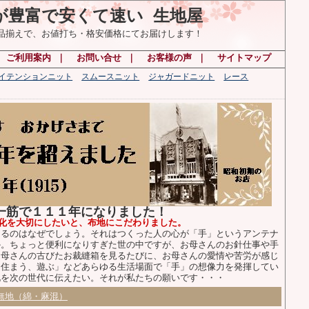
が豊富で安くて速い 生地屋
の品揃えで、お値打ち・格安価格にてお届けします！
｜
ご利用案内
｜
お問い合せ
｜
お客様の声
｜
サイトマップ
ハイテンションニット
スムースニット
ジャガードニット
レース
布一筋で１１１年になりました！
化を大切にしたいと、布地にこだわりました。
るのはなぜでしょう。それはつくった人の心が「手」というアンテナ
か。ちょっと便利になりすぎた世の中ですが、お母さんのお針仕事や手
お母さんの古びたお裁縫箱を見るたびに、お母さんの愛情や苦労が感じ
、住まう、遊ぶ」などあらゆる生活場面で「手」の想像力を発揮してい
化を次の世代に伝えたい。それが私たちの願いです・・・
無地（綿・麻混）