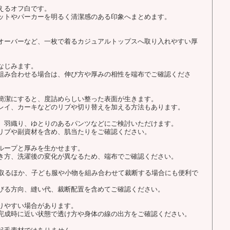
えるオフ白です。
ットやパーカーを明るく清潔感のある印象へまとめます。
オーバーなど、一枚で着るカジュアルトップスへ取り入れやすい厚
なじみます。
組み合わせる場合は、伸び方や厚みの相性を端布でご確認くださ
簡潔にすると、度詰めらしい整った表面が生きます。
レイ、カーキなどのリブや切り替えを加える方法もあります。
、羽織り、ゆとりのあるパンツなどにご検討いただけます。
リブや副資材を含め、肌当たりをご確認ください。
ループと厚みを生かせます。
き方、洗濯後の変化が異なるため、端布でご確認ください。
を取るほか、子ども服や小物を組み合わせて裁断する場合にも便利で
びる方向、縫い代、裁断配置を含めてご確認ください。
りやすい場合があります。
完成時に近い状態で透け方や身体の線の出方をご確認ください。