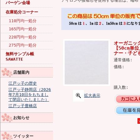
アイロンや接着芯を使用する場合は、端布
バーゲン会場
在庫処分コーナー
110円均一処分
165円均一処分
220円均一処分
オーガニッ
275円均一処分
【50cm単
ナー・子ども
無料サンプル帳
SAWATTE
通常価格:
価格:
店舗案内
江戸ッ子の歴史
購入数:
江戸ッ子静岡店（2026
年7月10日をもちまし
拡大表示
て閉店いたしました）
江戸ッ子豊橋店
お知らせ
ツイッター