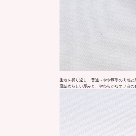
生地を折り返し、普通～やや厚手の肉感と
度詰めらしい厚みと、やわらかなオフ白の