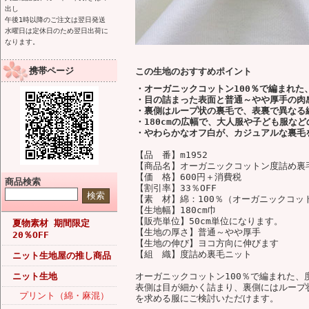
出し
午後1時以降のご注文は翌日発送
水曜日は定休日のため翌日出荷に
なります。
携帯ページ
この生地のおすすめポイント
・オーガニックコットン100％で編まれた
・目の詰まった表面と普通～やや厚手の肉
・裏側はループ状の裏毛で、表裏で異なる
・180cmの広幅で、大人服や子ども服な
・やわらかなオフ白が、カジュアルな裏毛
【品 番】m1952
【商品名】オーガニックコットン度詰め裏
【価 格】600円＋消費税
商品検索
【割引率】33％OFF
【素 材】綿：100％（オーガニックコッ
【生地幅】180cm巾
【販売単位】50cm単位になります。
夏物素材 期間限定
【生地の厚さ】普通～やや厚手
20％OFF
【生地の伸び】ヨコ方向に伸びます
【組 織】度詰め裏毛ニット
ニット生地屋の推し商品
ニット生地
オーガニックコットン100％で編まれた、
表側は目が細かく詰まり、裏側にはループ
プリント（綿・麻混）
を求める服にご検討いただけます。