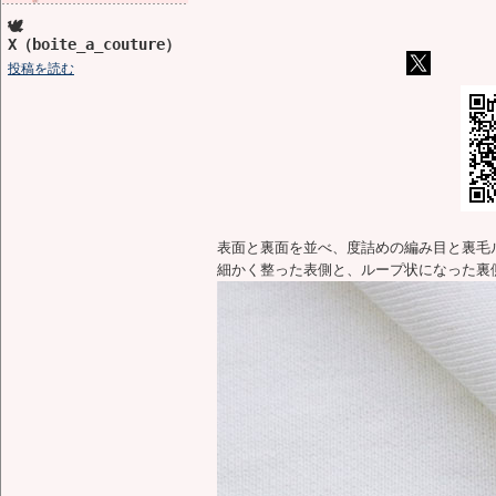
🕊️
X（boite_a_couture）
投稿を読む
表面と裏面を並べ、度詰めの編み目と裏毛
細かく整った表側と、ループ状になった裏