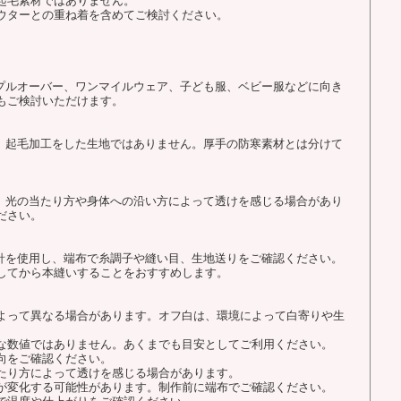
起毛素材ではありません。
ウターとの重ね着を含めてご検討ください。
、プルオーバー、ワンマイルウェア、子ども服、ベビー服などに向き
もご検討いただけます。
で、起毛加工をした生地ではありません。厚手の防寒素材とは分けて
め、光の当たり方や身体への沿い方によって透けを感じる場合があり
ださい。
用針を使用し、端布で糸調子や縫い目、生地送りをご確認ください。
してから本縫いすることをおすすめします。
よって異なる場合があります。オフ白は、環境によって白寄りや生
な数値ではありません。あくまでも目安としてご利用ください。
向をご確認ください。
たり方によって透けを感じる場合があります。
が変化する可能性があります。制作前に端布でご確認ください。