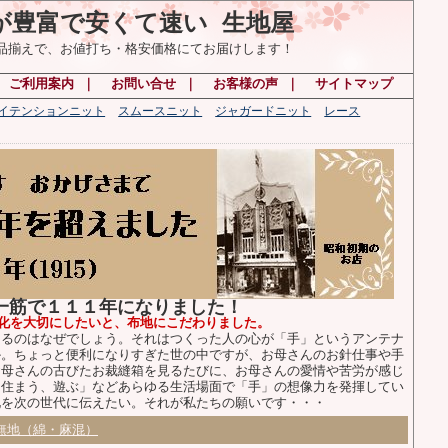
が豊富で安くて速い 生地屋
の品揃えで、お値打ち・格安価格にてお届けします！
｜
ご利用案内
｜
お問い合せ
｜
お客様の声
｜
サイトマップ
ハイテンションニット
スムースニット
ジャガードニット
レース
布一筋で１１１年になりました！
化を大切にしたいと、布地にこだわりました。
るのはなぜでしょう。それはつくった人の心が「手」というアンテナ
か。ちょっと便利になりすぎた世の中ですが、お母さんのお針仕事や手
お母さんの古びたお裁縫箱を見るたびに、お母さんの愛情や苦労が感じ
、住まう、遊ぶ」などあらゆる生活場面で「手」の想像力を発揮してい
化を次の世代に伝えたい。それが私たちの願いです・・・
無地（綿・麻混）