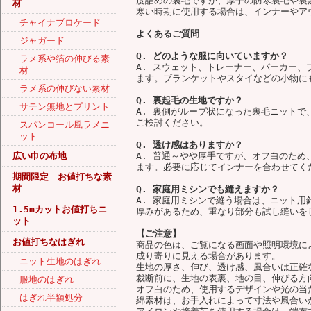
度詰めの裏毛ですが、厚手の防寒裏毛や裏
材
寒い時期に使用する場合は、インナーやア
チャイナブロケード
よくあるご質問
ジャガード
Q. どのような服に向いていますか？
ラメ系や箔の伸びる素
A. スウェット、トレーナー、パーカー
材
ます。ブランケットやスタイなどの小物に
ラメ系の伸びない素材
Q. 裏起毛の生地ですか？
サテン無地とプリント
A. 裏側がループ状になった裏毛ニット
ご検討ください。
スパンコール風ラメニ
ット
Q. 透け感はありますか？
広い巾の布地
A. 普通～やや厚手ですが、オフ白のた
ます。必要に応じてインナーを合わせてく
期間限定 お値打ちな素
材
Q. 家庭用ミシンでも縫えますか？
A. 家庭用ミシンで縫う場合は、ニット
1.5mカットお値打ちニ
厚みがあるため、重なり部分も試し縫いを
ット
【ご注意】
お値打ちなはぎれ
商品の色は、ご覧になる画面や照明環境に
成り寄りに見える場合があります。
ニット生地のはぎれ
生地の厚さ、伸び、透け感、風合いは正確
裁断前に、生地の表裏、地の目、伸びる方
服地のはぎれ
オフ白のため、使用するデザインや光の当
はぎれ半額処分
綿素材は、お手入れによって寸法や風合い