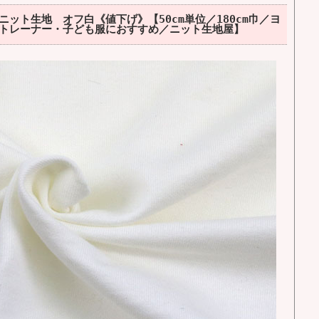
ット生地 オフ白《値下げ》【50cm単位／180cm巾／ヨ
トレーナー・子ども服におすすめ／ニット生地屋】