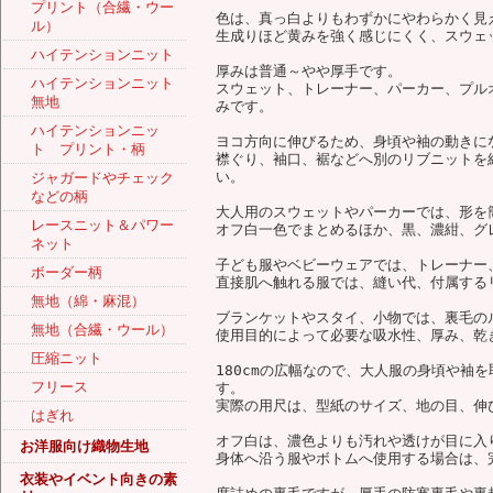
プリント（合繊・ウー
色は、真っ白よりもわずかにやわらかく見
ル）
生成りほど黄みを強く感じにくく、スウェ
ハイテンションニット
厚みは普通～やや厚手です。
ハイテンションニット
スウェット、トレーナー、パーカー、プル
無地
みです。
ハイテンションニッ
ヨコ方向に伸びるため、身頃や袖の動きに
ト プリント・柄
襟ぐり、袖口、裾などへ別のリブニットを
い。
ジャガードやチェック
などの柄
大人用のスウェットやパーカーでは、形を
レースニット＆パワー
オフ白一色でまとめるほか、黒、濃紺、グ
ネット
子ども服やベビーウェアでは、トレーナー
ボーダー柄
直接肌へ触れる服では、縫い代、付属する
無地（綿・麻混）
ブランケットやスタイ、小物では、裏毛の
無地（合繊・ウール）
使用目的によって必要な吸水性、厚み、乾
圧縮ニット
180cmの広幅なので、大人服の身頃や袖
フリース
す。
実際の用尺は、型紙のサイズ、地の目、伸
はぎれ
オフ白は、濃色よりも汚れや透けが目に入
お洋服向け織物生地
身体へ沿う服やボトムへ使用する場合は、
衣装やイベント向きの素