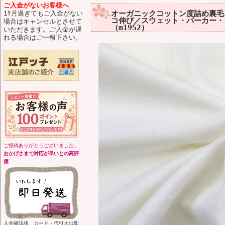
ご入金がないお客様へ
オーガニックコットン度詰め裏毛ニ
1ｹ月過ぎてもご入金がない
コ伸び／スウェット・パーカー・
場合はキャンセルとさせて
（m1952）
いただきます。ご入金が遅
れる場合はご一報下さい。
ご投稿ありがとうございました。
おかげさまで対応が早いとの高評
価
入金確認後、カード・代引きは即