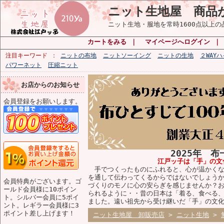
ニット生地屋 商品
ニット生地・服地を常時1600点以上
カートをみる
｜
マイページへログイン
注目キーワード
ニットの布地
ニットソーイング
ニットの生地
２WAY
パワーネット
圧縮ニット
お店からのお知らせ
会員登録をお願いします。
2025年 
江戸ッ子は「手」の文
手でつくったものにふれると、心が温かくな
を通して伝わってくるからではないでしょう
会員特典がございます。ゴ
づくりのモノに心の安らぎを感じませんか？
ールド会員様に10ポイン
られるように・・昔の日本は「着る、食べる
ト。シルバー会員に5ポイ
ました。遠い祖先から受け継いだ「手」の文
ント。レギラー会員様に3
ポイント差し上げます！
ニット生地屋 卸販売店
>
ニット生地
>