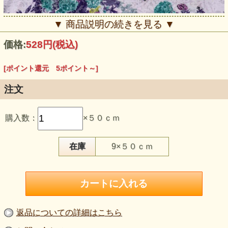
▼ 商品説明の続きを見る ▼
価格:
528円
(税込)
[ポイント還元 5ポイント～]
注文
この生地のおすすめポイント
購入数：
×５０ｃｍ
・ターコイズグリーン、紫、赤紫などを重ねた、深みのある
多色フラワープリントです。
・大小の花束が生地全体へ流れるように配置され、広い面に
も表情が生まれます。
在庫
9×５０ｃｍ
・オパール加工による透ける部分と残る部分が、柄へ複雑な
奥行きを加えています。
・薄手寄りで伸びがあり、重ね着や透け袖、軽い羽織りなど
に向いています。
・約148cm巾があり、レイヤードウェアや衣装へ柄を広く見
せやすい規格です。
【品 番】p2067
返品についての詳細はこちら
【商品名】フラワープリントオパールニット生地 花束柄 グ
リーン・紫系《値下げ》