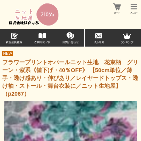
NEW
フラワープリントオパールニット生地 花束柄 グリ
ーン・紫系《値下げ・40％OFF》 【50cm単位／薄
手・透け感あり・伸びあり／レイヤードトップス・透
け袖・ストール・舞台衣装に／ニット生地屋】
（p2067）