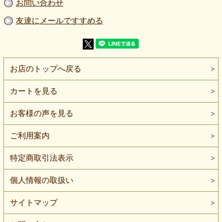
お問い合わせ
【価 格】480円＋消費税
【割引率】40％OFF
友達にメールですすめる
【素 材】綿：80％、ポリエステル：20％
【生地幅】約148cm巾
【販売単位】50cm単位になります。
【生地の厚さ】薄手～やや薄手
【生地の伸び】伸びます
【加 工】オパール加工による部分的な透け感があります
お店のトップへ戻る
【ボタンの大きさ】比較用ボタン直径は約2cmです。
淡いグレイラベンダー系の地へ、ターコイズグリーン、紫、
カートを見る
赤紫、黄緑などの花や葉を重ねた、フラワープリントオパー
ルニットです。
一輪花を規則的に並べた柄ではなく、大小の花束が生地の上
お客様の声を見る
を流れるように配置されています。
ターコイズ系の花は明るさを、紫や赤紫の花は深みを加えて
ご利用案内
います。
ところどころへ入る黄緑や暗色の輪郭が、多色の花をぼんや
特定商取引法表示
りさせず、柄全体を引き締めています。
色とりどりの花束が、霧のかかった窓の向こうに浮かぶよう
個人情報の取扱い
な生地です。
透ける部分では柄が淡く軽く見え、生地が重なる部分では紫
やグリーンの色が深まり、同じ花柄の中へ濃淡が生まれま
サイトマップ
す。
背景にも淡い四角や線が重なったような表情があり、花だけ