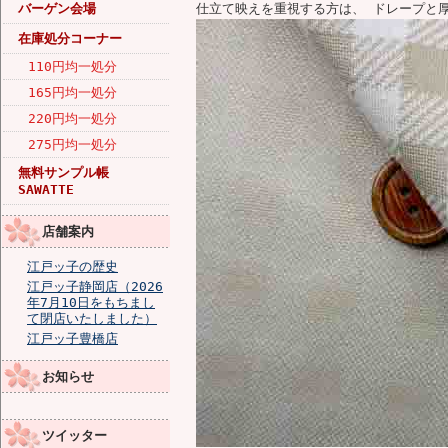
バーゲン会場
仕立て映えを重視する方は、 ドレープと
在庫処分コーナー
110円均一処分
165円均一処分
220円均一処分
275円均一処分
無料サンプル帳
SAWATTE
店舗案内
江戸ッ子の歴史
江戸ッ子静岡店（2026
年7月10日をもちまし
て閉店いたしました）
江戸ッ子豊橋店
お知らせ
ツイッター