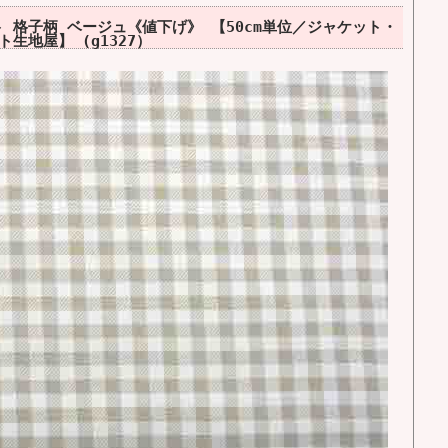
ト 格子柄 ベージュ《値下げ》 【50cm単位／ジャケット・
生地屋】 (g1327）