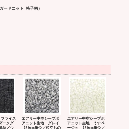
ャガードニット 格子柄）
 フライス
エアリー中空シープボ
エアリー中空シープボ
ダークグ
アニット生地 グレイ
アニット生地 うすベ
m単位／ウ
【50cm単位／粒立ちの
ージュ 【50cm単位／