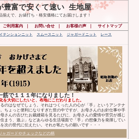
が豊富で安くて速い 生地屋
の品揃えで、お値打ち・格安価格にてお届けします！
｜
ご利用案内
｜
お問い合せ
｜
お客様の声
｜
サイトマップ
ハイテンションニット
スムースニット
ジャガードニット
レース
布一筋で１１１年になりました！
化を大切にしたいと、布地にこだわりました。
るのはなぜでしょう。それはつくった人の心が「手」というアンテナ
か。ちょっと便利になりすぎた世の中ですが、お母さんのお針仕事や手
お母さんの古びたお裁縫箱を見るたびに、お母さんの愛情や苦労が感じ
、住まう、遊ぶ」などあらゆる生活場面で「手」の想像力を発揮してい
化を次の世代に伝えたい。それが私たちの願いです・・・
ジャガードやチェックなどの柄