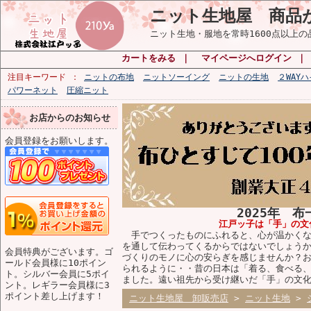
ニット生地屋 商品
ニット生地・服地を常時1600点以上
カートをみる
｜
マイページへログイン
注目キーワード
ニットの布地
ニットソーイング
ニットの生地
２WAY
パワーネット
圧縮ニット
お店からのお知らせ
会員登録をお願いします。
2025年 
江戸ッ子は「手」の文
手でつくったものにふれると、心が温かくな
を通して伝わってくるからではないでしょう
会員特典がございます。ゴ
づくりのモノに心の安らぎを感じませんか？
ールド会員様に10ポイン
られるように・・昔の日本は「着る、食べる
ト。シルバー会員に5ポイ
ました。遠い祖先から受け継いだ「手」の文
ント。レギラー会員様に3
ポイント差し上げます！
ニット生地屋 卸販売店
>
ニット生地
>