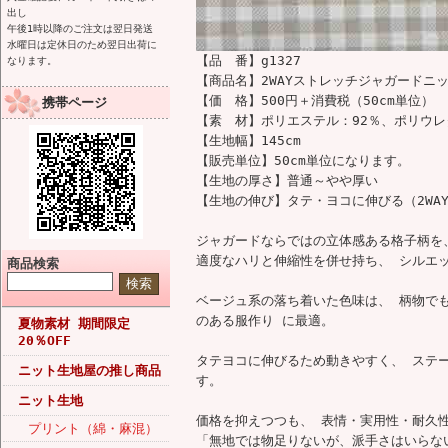
出し
午後1時以降のご注文は翌日発送
水曜日は定休日のため翌日出荷に
【品 番】g1327
なります。
【商品名】2WAYストレッチジャガードニ
【価 格】500円＋消費税（50cm単位）
携帯ページ
【素 材】ポリエステル：92％、ポリウレ
【生地幅】145cm
【販売単位】50cm単位になります。
【生地の厚さ】普通～やや厚い
【生地の伸び】タテ・ヨコに伸びる（2WA
ジャガードならではの立体感ある格子柄を、
適度なハリと伸縮性を併せ持ち、 シルエ
商品検索
ベージュ系の落ち着いた色味は、 柄物で
のある服作り に最適。
夏物素材 期間限定
20％OFF
タテヨコに伸びるため動きやすく、 ステ
ニット生地屋の推し商品
す。
ニット生地
価格を抑えつつも、 表情・実用性・耐久
プリント（綿・麻混）
「無地では物足りないが、派手さはいらな