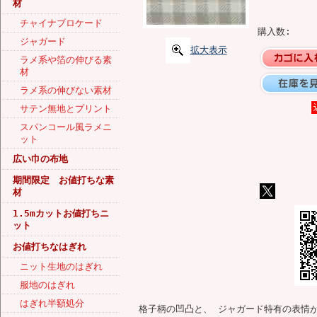
材
チャイナブロケード
購入数:
ジャガード
拡大表示
ラメ系や箔の伸びる素
材
ラメ系の伸びない素材
サテン無地とプリント
スパンコール風ラメニ
ット
広い巾の布地
期間限定 お値打ちな素
材
1.5mカットお値打ちニ
ット
お値打ちなはぎれ
ニット生地のはぎれ
服地のはぎれ
はぎれ半額処分
格子柄の凹凸と、 ジャガード特有の表情