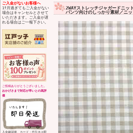
ご入金がないお客様へ
2WAYストレッチジャガードニッ
1ｹ月過ぎてもご入金がない
パンツ向けのしっかり素材／ニット
場合はキャンセルとさせて
いただきます。ご入金が遅
れる場合はご一報下さい。
ご投稿ありがとうございました。
おかげさまで対応が早いとの高評
価
入金確認後、カード・代引きは即