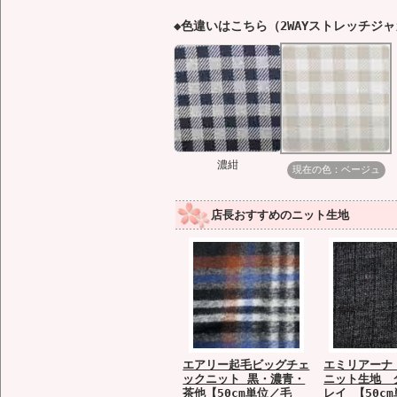
◆色違いはこちら（2WAYストレッチジ
濃紺
現在の色：ベージュ
店長おすすめのニット生地
エアリー起毛ビッグチェ
エミリアーナ
ックニット 黒・濃青・
ニット生地 
茶他【50cm単位／毛
レイ 【50c