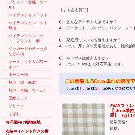
プリント（合繊・ウー
ル）
【よくある質問】
ハイテンションニット
Q. どんなアイテム向きですか？
ハイテンションニット
無地
A. ジャケット、ブルゾン、パンツ、タ
ハイテンションニッ
Q. 家庭用ミシンでも縫えますか？
ト プリント・柄
A. はい。厚すぎず安定感があり、比較的
ジャガードやチェック
などの柄
Q. ネコポスは使えますか？
レースニット＆パワー
A. はい、50cmまで対応可能 です。
ネット
ボーダー柄
無地（綿・麻混）
無地（合繊・ウール）
圧縮ニット
2WAYスト
フリース
【50cm
はぎれ
屋】 (g13
通常価格:
お洋服向け織物生地
価格:
衣装やイベント向きの素