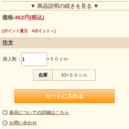
▼ 商品説明の続きを見る ▼
価格:
462円
(税込)
[ポイント還元 4ポイント～]
注文
この生地のおすすめポイント
購入数：
×５０ｃｍ
・吸水速乾・接触冷感加工を施した、夏の衣服向けスムース
ニットです。
・オフ白地にサーモンピンクを重ねた、明るくやさしい配色
です。
在庫
43×５０ｃｍ
・細かな格子へ植物の影を重ねたような、抽象的で奥行きの
ある柄です。
・やや薄手で伸びがあり、Tシャツやカットソーなどに向い
ています。
・遠目では明るいピンクの面、近くでは線とかすれた植物調
の形が現れます。
【品 番】p1898
返品についての詳細はこちら
【商品名】吸水速乾・接触冷感 スムースニットプリント生
地 格子×植物影柄 オフ白×サーモンピンク《値下げ》
お問い合わせ
【価 格】420円＋消費税