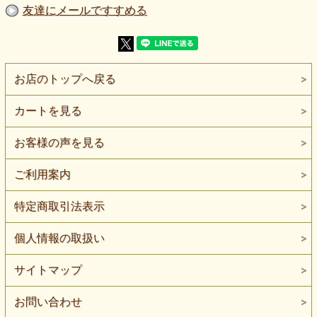
【割引率】30％OFF
友達にメールですすめる
【加 工】吸水速乾・接触冷感
【素 材】ポリエステル：100％
【生地幅】105cm巾
【販売単位】50cm単位になります。
【生地の厚さ】やや薄手
【生地の伸び】伸びます
お店のトップへ戻る
【組 織】スムースニット
【ボタンの大きさ】比較用ボタン直径は約2cmです。
カートを見る
オフ白地に、サーモンピンクの細い縦横線と、葉や枝の影を
思わせる植物調の形を重ねた、やや薄手のスムースニットプ
リントです。
お客様の声を見る
遠目では明るいサーモンピンクの総柄に見え、近くでは線の
向きや間隔、かすれた植物調の形が見えてきます。
ご利用案内
輪郭のはっきりした一輪花を並べた柄ではありません。
格子状の線と植物のシルエットが重なり、幾何柄とボタニカ
特定商取引法表示
ル柄の間にあるような、抽象的な表情を作っています。
細かな線で組んだピンクの格子へ、木漏れ日のような植物の
個人情報の取扱い
影を重ねた生地です。
サーモンピンクの明るさに、かすれた線や不規則な形が加わ
り、可愛らしさだけに寄らない軽やかな印象があります。
サイトマップ
色は鮮やかな赤や濃いピンクではなく、わずかにオレンジを
含むように見えるサーモンピンクです。
お問い合わせ
オフ白との組み合わせにより華やかさはありますが、強い原