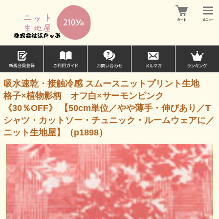
吸水速乾・接触冷感 スムースニットプリント生地
格子×植物影柄 オフ白×サーモンピンク
《30％OFF》 【50cm単位／やや薄手・伸びあり／T
シャツ・カットソー・チュニック・ルームウェアに／
ニット生地屋】（p1898）