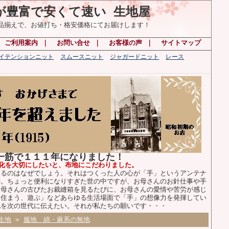
が豊富で安くて速い 生地屋
の品揃えで、お値打ち・格安価格にてお届けします！
｜
ご利用案内
｜
お問い合せ
｜
お客様の声
｜
サイトマップ
ハイテンションニット
スムースニット
ジャガードニット
レース
布一筋で１１１年になりました！
化を大切にしたいと、布地にこだわりました。
るのはなぜでしょう。それはつくった人の心が「手」というアンテナ
か。ちょっと便利になりすぎた世の中ですが、お母さんのお針仕事や手
お母さんの古びたお裁縫箱を見るたびに、お母さんの愛情や苦労が感じ
、住まう、遊ぶ」などあらゆる生活場面で「手」の想像力を発揮してい
化を次の世代に伝えたい。それが私たちの願いです・・・
生地
>
服地 綿・麻系の無地