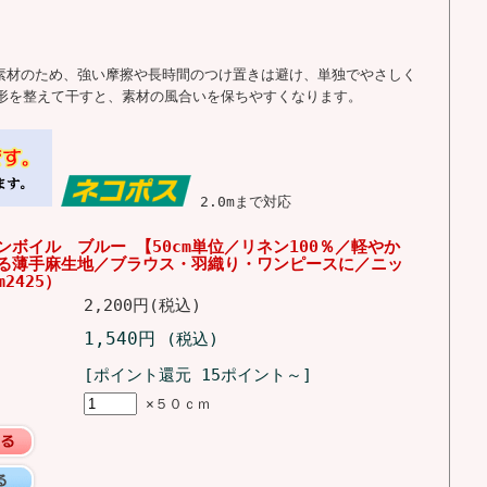
ン素材のため、強い摩擦や長時間のつけ置きは避け、単独でやさしく
形を整えて干すと、素材の風合いを保ちやすくなります。
2.0mまで対応
ンボイル ブルー 【50cm単位／リネン100％／軽やか
る薄手麻生地／ブラウス・羽織り・ワンピースに／ニッ
2425）
2,200円(税込)
1,540円
(税込)
[ポイント還元 15ポイント～]
×５０ｃｍ