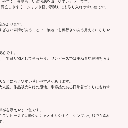
せやすく、春夏らしい清潔感を出しやすいカラーです。
を両立しやすく、シャツや軽い羽織りにも取り入れやすい色です。
合があります。
すぎない表情があることで、無地でも奥行きのある見え方になりや
安心です。
り、羽織り物として使ったり、ワンピースでは重ね着や裏地を考え
スなどに考えやすい使いやすさがあります。
大人服、作品販売向けの服地、季節感のある日常着づくりにもおす
節感を添えやすい色です。
やワンピースでは軽やかにまとまりやすく、シンプルな形でも素材
す。