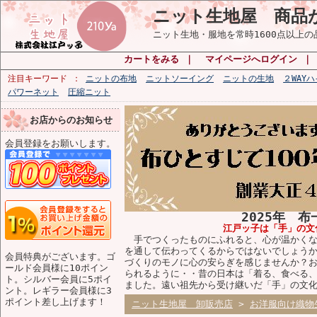
ニット生地屋 商品
ニット生地・服地を常時1600点以上
カートをみる
｜
マイページへログイン
注目キーワード
ニットの布地
ニットソーイング
ニットの生地
２WAY
パワーネット
圧縮ニット
お店からのお知らせ
会員登録をお願いします。
2025年 
江戸ッ子は「手」の文
手でつくったものにふれると、心が温かくな
を通して伝わってくるからではないでしょう
会員特典がございます。ゴ
づくりのモノに心の安らぎを感じませんか？
ールド会員様に10ポイン
られるように・・昔の日本は「着る、食べる
ト。シルバー会員に5ポイ
ました。遠い祖先から受け継いだ「手」の文
ント。レギラー会員様に3
ポイント差し上げます！
ニット生地屋 卸販売店
>
お洋服向け織物