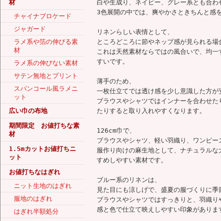
材
白や生成り、ネイビー、グレー系とも合わ
3色展開の中では、爽やかさときちんと感
チャイナブロケード
ジャガード
リネンらしい表情として、
ラメ系や箔の伸びる素
ところどころに節やネップ感が見られる場
材
これは天然素材ならではの風合いで、均一
すいです。
ラメ系の伸びない素材
サテン無地とプリント
薄手のため、
スパンコール風ラメニ
一枚仕立てでは透け感を少し意識した方が
ット
ブラウスやシャツではインナーを合わせた
広い巾の布地
たりすると取り入れやすくなります。
期間限定 お値打ちな素
126cm巾で、
材
ブラウスやシャツ、軽い羽織り、ワンピー
1.5mカットお値打ちニ
服作り向けの麻生地として、ナチュラルな
ット
すめしやすい素材です。
お値打ちなはぎれ
ブルー系のリネンは、
ニット生地のはぎれ
見た目にも涼しげで、盛夏の服づくりに季
服地のはぎれ
ブラウスやシャツではすっきりと、羽織り
感と色で仕立て映えしやすい印象がありま
はぎれ半額処分