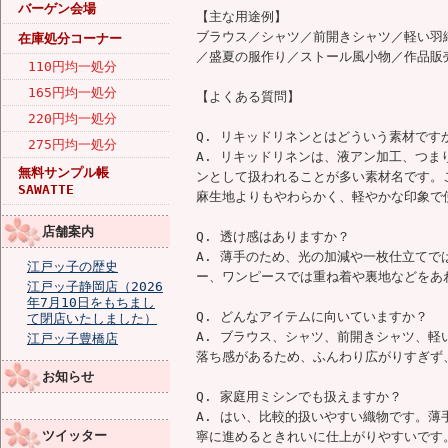
バーゲン会場
【主な用途例】
ブラウス／シャツ／前開きシャツ／軽い羽
在庫処分コーナー
／盛夏の服作り／ストール風小物／作品販
110円均一処分
165円均一処分
【よくある質問】
220円均一処分
Q. リキッドリネンとはどういう素材です
275円均一処分
A. リキッドリネンは、液アン加工、つ
無料サンプル帳
ンとして扱われることが多い素材名です。
SAWATTE
麻生地よりもやわらかく、軽やかな印象で
店舗案内
Q. 透け感はありますか？
A. 薄手のため、光の加減や一枚仕立て
江戸ッ子の歴史
ー、ワンピースでは重ね着や裏地などをあ
江戸ッ子静岡店（2026
年7月10日をもちまし
Q. どんなアイテムに向いていますか？
て閉店いたしました）
A. ブラウス、シャツ、前開きシャツ、
江戸ッ子豊橋店
落ち感があるため、ふんわり広がりすぎず
お知らせ
Q. 家庭用ミシンでも扱えますか？
A. はい、比較的扱いやすい織物です。
ツイッター
寧に進めるときれいに仕上がりやすいです