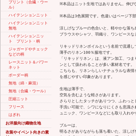
プリント（合繊・ウー
※本品はニット生地ではありません。伸び
ル）
ハイテンションニット
※本品は3色展開です。色違いはページ下
ハイテンションニット
無地
涼しげなブルーの色合いと、軽やかな落ち
ブラウスやシャツ、羽織り、ワンピースな
ハイテンションニッ
ト プリント・柄
リキッドリネンボイルという名前で流通し
ジャガードやチェック
薄手のリネン100％服地です。
などの柄
「リキッドリネン」は、液アン加工、つま
レースニット＆パワー
ンとして扱われることが多い素材名です。
ネット
こちらも、リネンらしいナチュラルな表情
ボーダー柄
を感じやすい印象があります。
無地（綿・麻混）
生地は薄手で、
無地（合繊・ウール）
空気を含むような軽さがあります。
圧縮ニット
さらりとしたタッチがありつつ、ふわっと
フリース
手洗い可能で、シワになりにくさも意識さ
ュニック、ワンピースなどにも取り入れや
はぎれ
お洋服向け織物生地
ブルーは、
明るさがありながらも落ち着いた、涼しげ
衣装やイベント向きの素