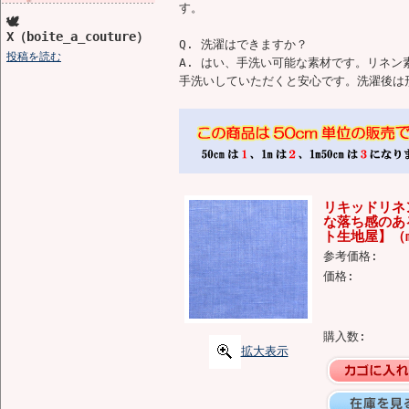
す。
🕊️
X（boite_a_couture）
Q. 洗濯はできますか？
投稿を読む
A. はい、手洗い可能な素材です。リネ
手洗いしていただくと安心です。洗濯後は
リキッドリネ
な落ち感のあ
ト生地屋】（m
参考価格:
価格:
購入数:
拡大表示