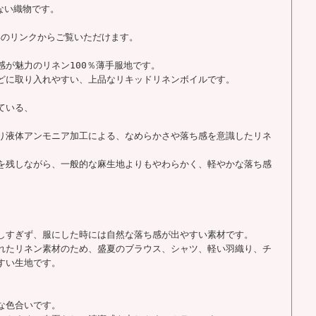
ない織物です。
部のリンクからご覧いただけます。
感が魅力のリネン100％薄手服地です。
どに取り入れやすい、上品なリキッドリネンボイルです。
ている、
り液体アンモニア加工による、なめらかさや落ち感を意識したリネ
を残しながら、一般的な麻生地よりもやわらかく、軽やかな落ち感
しすぎず、服にした時には自然な落ち感が出やすい素材です。
れたリネン素材のため、盛夏のブラウス、シャツ、軽い羽織り、チ
すい生地です。
な色合いです。