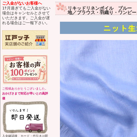
ご入金がないお客様へ
リキッドリネンボイル ブルー 【
1ｹ月過ぎてもご入金がない
地／ブラウス・羽織り・ワンピー
場合はキャンセルとさせて
いただきます。ご入金が遅
れる場合はご一報下さい。
ご投稿ありがとうございました。
おかげさまで対応が早いとの高評
価
入金確認後、カード・代引きは即