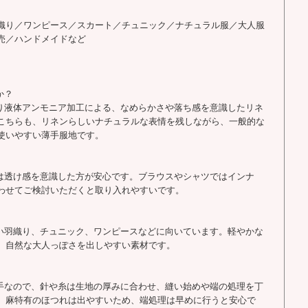
織り／ワンピース／スカート／チュニック／ナチュラル服／大人服
売／ハンドメイドなど
か？
まり液体アンモニア加工による、なめらかさや落ち感を意識したリネ
こちらも、リネンらしいナチュラルな表情を残しながら、一般的な
使いやすい薄手服地です。
では透け感を意識した方が安心です。ブラウスやシャツではインナ
わせてご検討いただくと取り入れやすいです。
軽い羽織り、チュニック、ワンピースなどに向いています。軽やかな
、自然な大人っぽさを出しやすい素材です。
薄手なので、針や糸は生地の厚みに合わせ、縫い始めや端の処理を丁
。麻特有のほつれは出やすいため、端処理は早めに行うと安心で