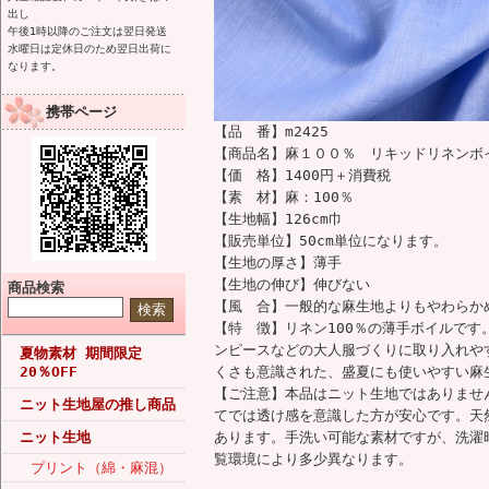
出し
午後1時以降のご注文は翌日発送
水曜日は定休日のため翌日出荷に
なります。
携帯ページ
【品 番】m2425
【商品名】麻１００％ リキッドリネンボ
【価 格】1400円＋消費税
【素 材】麻：100％
【生地幅】126cm巾
【販売単位】50cm単位になります。
【生地の厚さ】薄手
【生地の伸び】伸びない
商品検索
【風 合】一般的な麻生地よりもやわらか
【特 徴】リネン100％の薄手ボイルで
ンピースなどの大人服づくりに取り入れや
夏物素材 期間限定
20％OFF
くさも意識された、盛夏にも使いやすい麻
【ご注意】本品はニット生地ではありませ
ニット生地屋の推し商品
てでは透け感を意識した方が安心です。天
ニット生地
あります。手洗い可能な素材ですが、洗濯
覧環境により多少異なります。
プリント（綿・麻混）