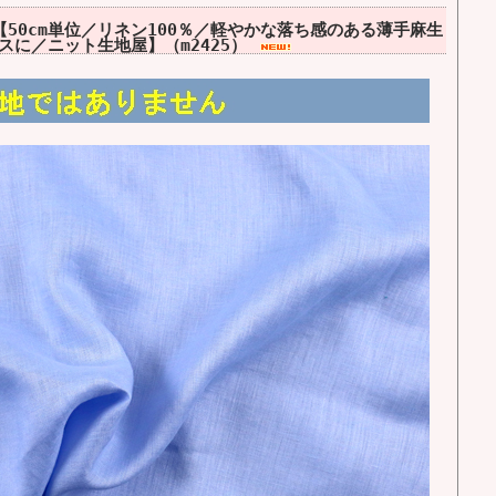
50cm単位／リネン100％／軽やかな落ち感のある薄手麻生
スに／ニット生地屋】（m2425）