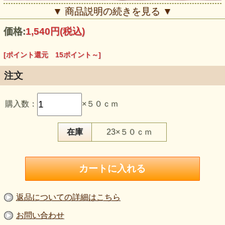
▼ 商品説明の続きを見る ▼
価格:
1,540円
(税込)
[ポイント還元 15ポイント～]
注文
購入数：
×５０ｃｍ
【品 番】m2424
【商品名】麻１００％ リキッドリネンボイル ピンク
【価 格】1400円＋消費税
在庫
23×５０ｃｍ
【素 材】麻：100％
【生地幅】126cm巾
【販売単位】50cm単位になります。
【生地の厚さ】薄手
【生地の伸び】伸びない
【風 合】一般的な麻生地よりもやわらかめで、軽やかな落
ち感のある風合いです
【特 徴】リネン100％の薄手ボイルです。軽さとなめらか
返品についての詳細はこちら
さを感じやすく、ブラウス、シャツ、羽織り、ワンピースな
どの大人服づくりに取り入れやすい素材です。手洗い可能
お問い合わせ
で、さらっとしたタッチやシワになりにくさも意識された、