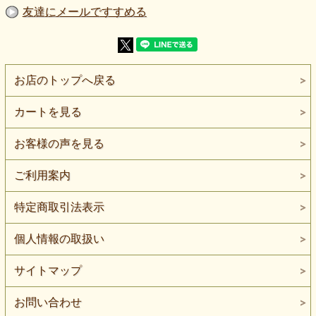
盛夏にも使いやすい麻生地です
友達にメールですすめる
【ご注意】本品はニット生地ではありません。伸びない織物
です。薄手の麻素材のため、光の加減や一枚仕立てでは透け
感を意識した方が安心です。天然素材のため、麻特有の節や
ネップ、織りムラ感が見られる場合があります。手洗い可能
な素材ですが、洗濯時は単独洗い・短時間の手洗いをおすす
めします。色味や質感は閲覧環境により多少異なります。
お店のトップへ戻る
※本品はニット生地ではありません。伸びない織物です。
カートを見る
※本品は3色展開です。色違いはページ下部のリンクからご
覧いただけます。
お客様の声を見る
やわらかなピンクの色合いと、軽やかな落ち感が魅力のリネ
ン100％薄手服地です。
ブラウスやシャツ、羽織り、ワンピースなどに取り入れやす
ご利用案内
い、上品なリキッドリネンボイルです。
リキッドリネンボイルという名前で流通している、
特定商取引法表示
薄手のリネン100％服地です。
「リキッドリネン」は、液アン加工、つまり液体アンモニア
個人情報の取扱い
加工による、なめらかさや落ち感を意識したリネンとして扱
われることが多い素材名です。
こちらも、リネンらしいナチュラルな表情を残しながら、一
サイトマップ
般的な麻生地よりもやわらかく、軽やかな落ち感を感じやす
い印象があります。
お問い合わせ
生地は薄手で、