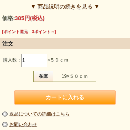
▼ 商品説明の続きを見る ▼
価格:
385円
(税込)
[ポイント還元 3ポイント～]
注文
購入数：
×５０ｃｍ
【品 番】g1364
【商品名】ジョーゼット ランダムチェック くすんだピン
ク
在庫
19×５０ｃｍ
【価 格】350円＋消費税
【素 材】ポリエステル：100％
【生地幅】148cm巾
【販売単位】50cm単位になります。
【生地の厚さ】薄手
【生地の伸び】伸びない
【風 合】柔らかく、透け感のある軽い風合いです
【特 徴】くすんだピンク地にランダムなチェック柄が入っ
返品についての詳細はこちら
た、透け感のある薄手ジョーゼットです。軽い羽織りやブラ
ウス、重ね着アイテム、衣装づくりにも取り入れやすい素材
お問い合わせ
です