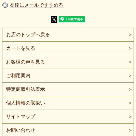
【ご注意】本品はニット生地ではありません。伸びない織物
友達にメールですすめる
です。薄手で透け感がありますので、一枚仕立てではインナ
ーや重ね着を意識した使い方がおすすめです。柄の出方は裁
断位置により多少異なります。色味や質感は閲覧環境により
多少異なります。
※本品はニット生地ではありません。伸びない織物です。
お店のトップへ戻る
※本品は在庫限り・再入荷未定の商品です。
在庫がなくなり次第終了となります。
カートを見る
くすんだピンク地にランダムなチェック柄が入った、透け感
のある薄手ジョーゼットです。
お客様の声を見る
軽い羽織りやブラウス、重ね着アイテム、衣装素材にも取り
入れやすい織物生地です。
ご利用案内
ベースの色は、
甘すぎない、少し落ち着いたくすみ系のピンクです。
明るいピンクよりも大人っぽくまとまりやすく、黒・白・生
特定商取引法表示
成り・グレー系とも合わせやすい印象があります。
やさしさはありながら、かわいらしさだけに寄りすぎない色
個人情報の取扱い
合いです。
柄は、
サイトマップ
細いラインが不規則に交差するランダムチェックです。
きっちり整った格子柄ではなく、少しラフに描いたような表
情があり、シンプルな形でも生地に動きが出やすいのが魅力
お問い合わせ
です。