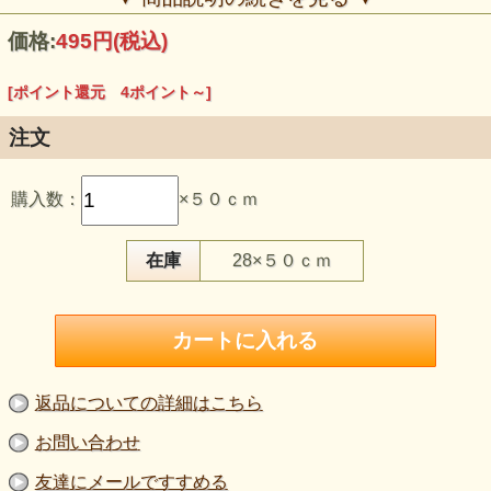
価格:
495円
(税込)
[ポイント還元 4ポイント～]
注文
購入数：
×５０ｃｍ
【品 番】m2422
【商品名】コットンダンガリー 紺×白
【価 格】450円＋消費税
在庫
28×５０ｃｍ
【素 材】綿：100％
【生地幅】150cm巾
【販売単位】50cm単位になります。
【生地の厚さ】やや薄手
【生地の伸び】伸びない
【風 合】少しハリがあります。重すぎず軽すぎない風合い
ですが、人によっては少し重みを感じる場合があります
【特 徴】紺×白の落ち着いた表情がある、綿100％のコッ
返品についての詳細はこちら
トンダンガリーです。やや薄手ながら少しハリがあり、シャ
ツやブラウス、軽い羽織り、ワンピースにも取り入れやすい
お問い合わせ
広幅の織物素材です
【ご注意】本品はニット生地ではありません。伸びない織物
友達にメールですすめる
です。やや薄手ですが、少しハリと重みを感じる場合があり