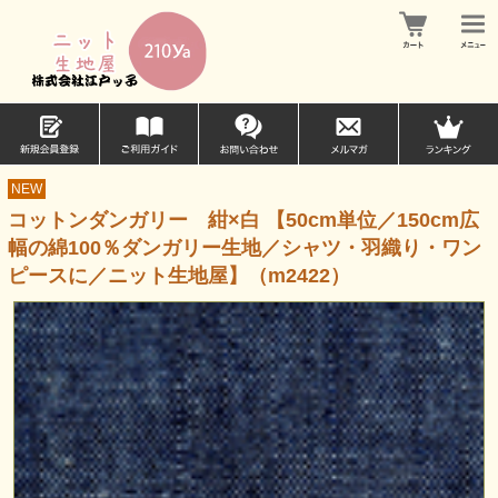
NEW
コットンダンガリー 紺×白 【50cm単位／150cm広
幅の綿100％ダンガリー生地／シャツ・羽織り・ワン
ピースに／ニット生地屋】（m2422）