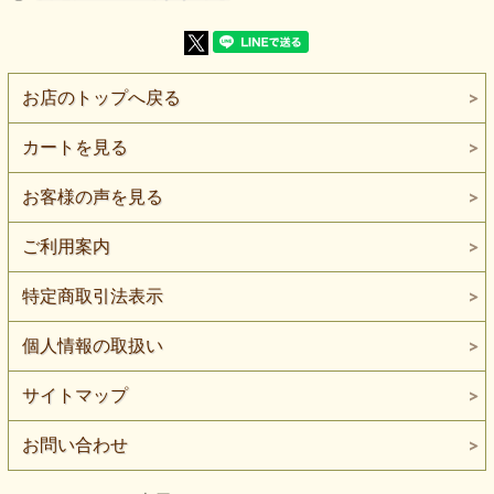
ます。色味や質感は閲覧環境により多少異なります。天然繊
維のため、多少の節や織りムラ感が見られる場合がありま
す。
※本品はニット生地ではありません。伸びない織物です。
お店のトップへ戻る
※本品は在庫限り・再入荷未定の商品です。
在庫がなくなり次第終了となります。
カートを見る
紺×白の落ち着いた表情がある、綿100％のコットンダンガ
リーです。
お客様の声を見る
やや薄手ながら少しハリがあり、シャツやブラウス、軽い羽
織り、ワンピースにも取り入れやすい広幅の織物素材です。
ご利用案内
紺と白の糸が重なって見えることで、
単なる濃紺無地とは少し違う、ダンガリーらしい自然な表情
があります。
特定商取引法表示
濃色でも重く見えすぎにくく、シャツや羽織りにした時にも
カジュアルすぎず、落ち着いた大人っぽさを出しやすい色合
個人情報の取扱い
いです。
生地はやや薄手ですが、
サイトマップ
少しハリがあります。
薄くて頼りないタイプではなく、シャツやブラウス、前開き
の羽織りなどにした時に形を出しやすい素材です。
お問い合わせ
洗いざらしのような雰囲気にも合わせやすく、日常着づくり
に取り入れやすい印象があります。