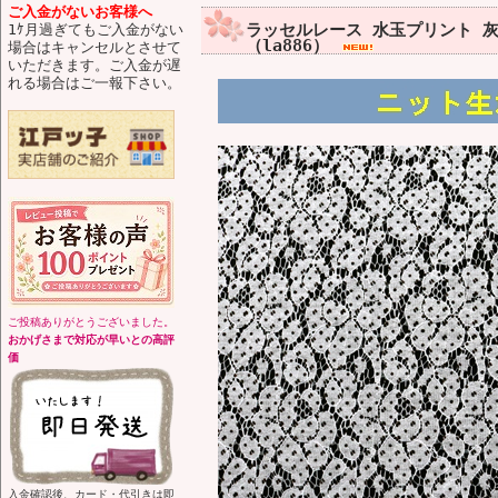
ご入金がないお客様へ
ラッセルレース 水玉プリント 
1ｹ月過ぎてもご入金がない
（la886）
場合はキャンセルとさせて
いただきます。ご入金が遅
れる場合はご一報下さい。
ご投稿ありがとうございました。
おかげさまで対応が早いとの高評
価
入金確認後、カード・代引きは即