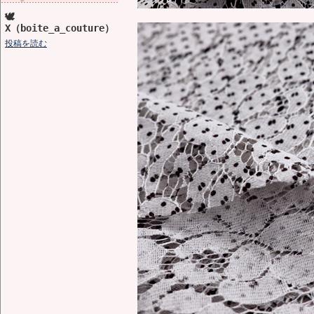
🕊️
X（boite_a_couture）
投稿を読む