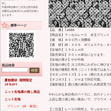
出し
午後1時以降のご注文は翌日発送
水曜日は定休日のため翌日出荷に
なります。
携帯ページ
【品 番】la886
【商品名】ラッセルレース 水玉プリント
【価 格】８００円＋消費税
【素 材】綿：４０％ ポリエステル：６
【生地巾】１５０ｃｍ巾
【販売単位】５０ｃｍ単位になります。
【生地の厚さ】やや中肉
【生地の伸び】ヨコ方向にわずかに伸びま
商品検索
【生地の種類】布帛（ニット生地ではあり
【ボタンのサイズ】２ｃｍ（柄の大きさ比
【ネコポス】１．０ｍまで対応可能。
夏物素材 期間限定
20％OFF
【撮影補足】透け感の表現のため黒背景で
ニット生地屋の推し商品
やわらかな灰白色のベースに、白のドット
ニット生地
上品な透け感と軽い風合いで、ブラウス・
プリント（綿・麻混）
【ご注意】レースの特性上、引っかかりに