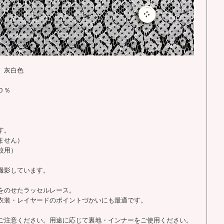
 灰白色
０％
す。
ません）
較用）
撮影しています。
をのせたラッセルレース。
衣装・レイヤードのポイントづかいにも最適です。
ご注意ください。用途に応じて裏地・インナーをご使用ください。