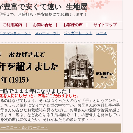
が豊富で安くて速い 生地屋
の品揃えで、お値打ち・格安価格にてお届けします！
｜
ご利用案内
｜
お問い合せ
｜
お客様の声
｜
サイトマップ
ハイテンションニット
スムースニット
ジャガードニット
レース
布一筋で１１１年になりました！
化を大切にしたいと、布地にこだわりました。
るのはなぜでしょう。それはつくった人の心が「手」というアンテナ
か。ちょっと便利になりすぎた世の中ですが、お母さんのお針仕事や手
お母さんの古びたお裁縫箱を見るたびに、お母さんの愛情や苦労が感じ
、住まう、遊ぶ」などあらゆる生活場面で「手」の想像力を発揮してい
化を次の世代に伝えたい。それが私たちの願いです・・・
レースニット＆パワーネット