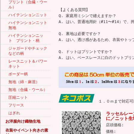
プリント（合繊・ウー
ル）
【よくある質問】
ハイテンションニット
Q. 家庭用ミシンで縫えますか？
A. はい。普通地用針（#11〜#14）で
ハイテンションニット
無地
Q. 裏地は必要ですか？
ハイテンションニッ
A. はい。透け感があるため、衣装やト
ト プリント・柄
ジャガードやチェック
Q. ドットはプリントですか？
などの柄
A. はい。ベースレースに白のドットプリ
レースニット＆パワー
ネット
ボーダー柄
無地（綿・麻混）
無地（合繊・ウール）
圧縮ニット
１．０ｍまで対応可
フリース
はぎれ
ラッセルレー
に／ニット生地
お洋服向け織物生地
店頭価格:
衣装やイベント向きの素
価格: