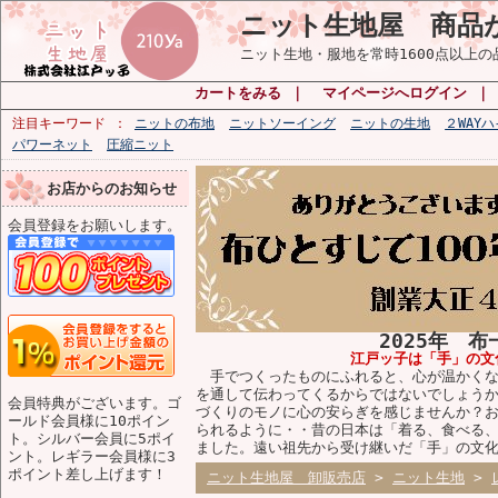
ニット生地屋 商品
ニット生地・服地を常時1600点以上
カートをみる
｜
マイページへログイン
注目キーワード
ニットの布地
ニットソーイング
ニットの生地
２WAY
パワーネット
圧縮ニット
お店からのお知らせ
会員登録をお願いします。
2025年 
江戸ッ子は「手」の文
手でつくったものにふれると、心が温かくな
を通して伝わってくるからではないでしょう
会員特典がございます。ゴ
づくりのモノに心の安らぎを感じませんか？
ールド会員様に10ポイン
られるように・・昔の日本は「着る、食べる
ト。シルバー会員に5ポイ
ました。遠い祖先から受け継いだ「手」の文
ント。レギラー会員様に3
ポイント差し上げます！
ニット生地屋 卸販売店
>
ニット生地
>