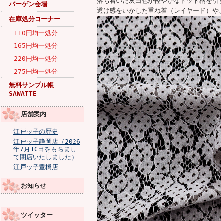
落ち着いた灰白色が軽やかなドット柄を引
バーゲン会場
透け感をいかした重ね着（レイヤード）や
在庫処分コーナー
110円均一処分
165円均一処分
220円均一処分
275円均一処分
無料サンプル帳
SAWATTE
店舗案内
江戸ッ子の歴史
江戸ッ子静岡店（2026
年7月10日をもちまし
て閉店いたしました）
江戸ッ子豊橋店
お知らせ
ツイッター