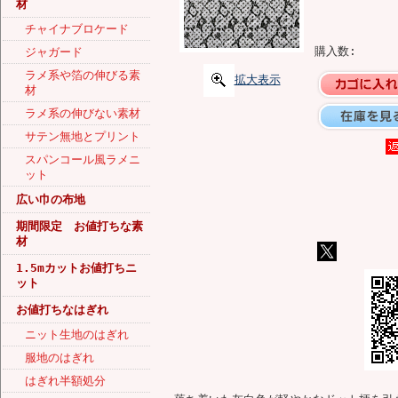
材
チャイナブロケード
購入数:
ジャガード
ラメ系や箔の伸びる素
拡大表示
材
ラメ系の伸びない素材
サテン無地とプリント
スパンコール風ラメニ
ット
広い巾の布地
期間限定 お値打ちな素
材
1.5mカットお値打ちニ
ット
お値打ちなはぎれ
ニット生地のはぎれ
服地のはぎれ
はぎれ半額処分