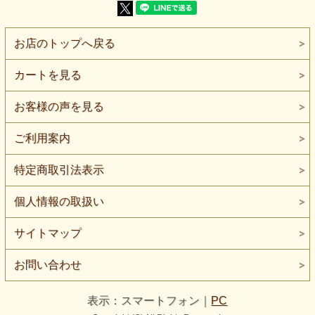
舞台やイベントで、遠目でも存在感が埋もれにくいタイプで
す。
お店のトップへ戻る
やや薄手なので、裏地を入れて安心感を出したり、 別素材
に重ねて“きらめきだけ”を足したり。
自分の世界観に合わせて調整しやすいのも魅力です。
カートを見る
ドレスやダンス衣装はもちろん、 バッグや小物、アクセサ
リーのポイント使いにも。
お客様の声を見る
必要な分だけ切って使えるので、試作や少量づくりにも向き
ます。
ご利用案内
【よくある質問】
Q. 家庭用ミシンで縫えますか？
特定商取引法表示
A. はい、家庭用ミシンで縫製可能です。スパンコール部分
は厚みが出るため、ゆっくり進めると縫い目が整いやすくな
個人情報の取扱い
ります。
Q. チクチクしますか？
サイトマップ
A. 肌に当たると気になる場合があります。衣装やドレスに
使う場合は、裏地を付けると着心地が安定します。
お問い合わせ
Q. どんな場面で映えますか？
A. 舞台・ダンス・イベントなど、照明を受けるシーンで特
に映えます。重ねて使うと輝きの調整もしやすいです。
表示：スマートフォン｜
PC