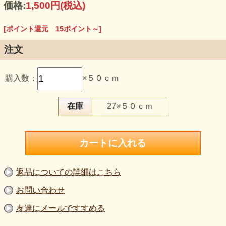
価格:
1,500円
(税込)
[ポイント還元 15ポイント～]
注文
購入数：
×５０ｃｍ
【品 番】la797
【商品名】スパンコール生地 白《ニット生地ではありませ
ん》
在庫
27×５０ｃｍ
【価 格】1364円＋消費税
【素 材】ポリエステル100％
【生地幅】130cm
【販売単位】50cm単位
【生地の厚さ】やや薄い
【生地の伸び】伸びない（ニットではありません）
【ご注意】輝きが分かりやすいよう、撮影時は黒背景を使用
しています。色味は環境により異なります。厚み・伸びは目
返品についての詳細はこちら
安としてご覧ください。
お問い合わせ
光を受けた瞬間に、表情が変わる白。 小さな丸と四角のス
パンコールが、レースのように広がる素材です。
友達にメールですすめる
下地は細かな柄感のあるベースで、 スパンコールの並び
が“点”になりすぎず、面としてきれいに見えるのが特徴。