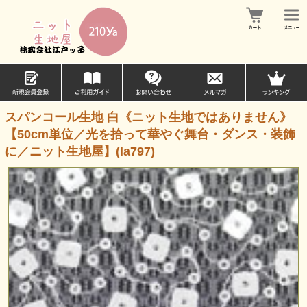
スパンコール生地 白《ニット生地ではありません》
【50cm単位／光を拾って華やぐ舞台・ダンス・装飾
に／ニット生地屋】(la797)