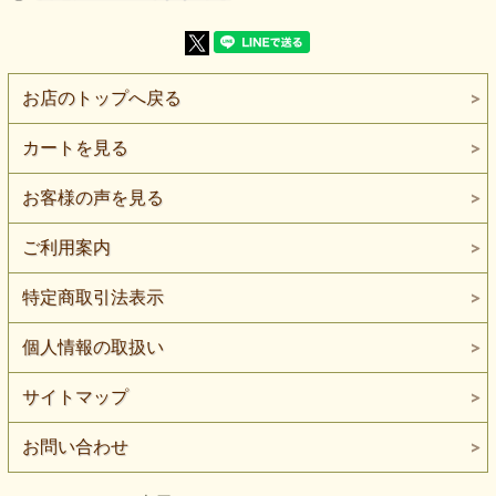
重ね着や切り替えで表情を足したい場面でも、 主張しすぎ
ず、他素材と自然になじみます。
自分サイズで長く着る一着を想定した素材選びにも向いた一
枚です。
お店のトップへ戻る
レース素材の中では扱いが比較的シンプルで、 初めてレー
スを取り入れる方にも選びやすい質感。
カートを見る
部分使い・トリミングから、 舞台・イベント向けの衣装ま
で、用途の幅が広がります。
お客様の声を見る
【よくある質問】
Q. 家庭用ミシンで縫えますか？
ご利用案内
A. はい。細めの針やレース用針を使い、ゆっくり縫うこと
で安定しやすくなります。
特定商取引法表示
Q. どんなシーンに向いていますか？
A. 日常のブラウスから、オケージョン、舞台・イベント向
個人情報の取扱い
け衣装まで幅広く対応できます。
Q. 透け感はありますか？
サイトマップ
A. レース特有の透け感があります。重ね着やインナー合わ
せを前提にご検討ください。
お問い合わせ