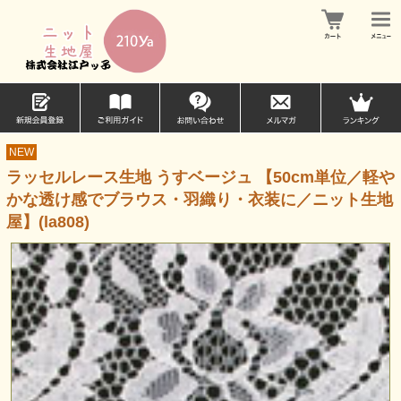
NEW
ラッセルレース生地 うすベージュ 【50cm単位／軽や
かな透け感でブラウス・羽織り・衣装に／ニット生地
屋】(la808)