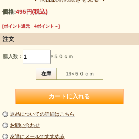
価格:
495円
(税込)
[ポイント還元 4ポイント～]
注文
【品 番】la808
【商品名】ラッセルレース生地 うすベージュ
購入数：
×５０ｃｍ
【価 格】450円＋消費税（値下げ）
【素 材】ポリエステル100％
【生地幅】150cm
【販売単位】50cm単位
在庫
19×５０ｃｍ
【生地の厚さ】やや薄い
【生地の伸び】伸びない
【ご注意】柄が分かりやすいよう、撮影時は黒背景を使用し
ています。色味は環境により異なります。厚み・伸びは目安
としてご覧ください。
ごくプレーンな花柄で、 肌なじみのよい うすベージュがや
さしい印象のラッセルレース。
返品についての詳細はこちら
透け感を活かしやすく、装い全体を軽くまとめてくれます。
お問い合わせ
生成りに近い色味のため、 ナチュラルなブラウスや羽織り
はもちろん、 ドレスや衣装制作のベース使いにも取り入れ
友達にメールですすめる
やすい表情。