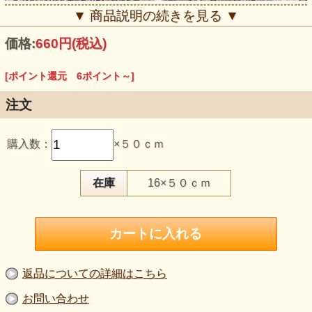
▼ 商品説明の続きを見る ▼
価格:
660円
(税込)
[ポイント還元 6ポイント～]
注文
この生地のおすすめポイント
購入数：
×５０ｃｍ
・コードで縁取った立体的な花柄に、濃いピンク・茶・オレ
ンジ系のぼかしプリントを重ねています。
・ラメが光の角度によってきらめき、暖色系の花柄に華やか
さを加えます。
在庫
16×５０ｃｍ
・ポリエステル100％、145cm幅のやや薄手のラッセルレー
スです。
・伸びのないタイプのため、ゆとりや開きのあるデザインで
ご検討ください。
・ドレス、ボレロ、ブラウス、ステージ衣装、袖やヨークの
部分使いなどに向いています。
・透け感があるため、衣料用途では裏地やインナー、土台布
との組み合わせをご検討ください。
返品についての詳細はこちら
【品 番】la800
お問い合わせ
【商品名】ラメ入りコード花柄ラッセルレース ぼかしプリ