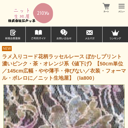
NEW
ラメ入りコード花柄ラッセルレース ぼかしプリント
濃いピンク・茶・オレンジ系《値下げ》【50cm単位
／145cm広幅・やや薄手・伸びない／衣装・フォーマ
ル・ボレロに／ニット生地屋】（la800）