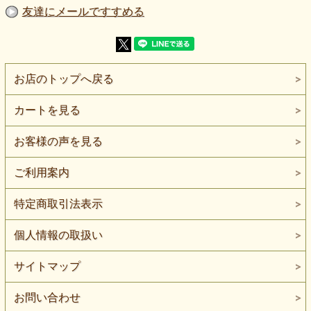
ント 濃いピンク・茶・オレンジ系
友達にメールですすめる
【価 格】600円＋消費税（50cm単位・値下げ価格）
【素 材】ポリエステル：100％
【生地幅】145cm
【販売単位】50cm単位になります。
【生地の厚さ】やや薄手
【生地の伸び】伸びない
お店のトップへ戻る
【柄の特徴】コードで縁取った花柄に、濃いピンク・茶・オ
レンジ系のぼかしプリントとラメを重ねています。
【透け感】あり
カートを見る
【ボタン参考】柄サイズ比較用ボタン直径：約2cm
【ネコポス】1.0mまで対応
【ご注意】写真では柄と透け感を見やすくするため、背景に
お客様の声を見る
黒い布を使用しています。黒い部分は本品の地色ではありま
せん。
ご利用案内
花の輪郭をコードで立体的に表し、濃いピンク・茶・オレン
ジ系のぼかしプリントとラメのきらめきを重ねたラッセルレ
特定商取引法表示
ースです。
透けるネット部分とコード花柄の凹凸、暖色系の濃淡が重な
り、見る場所によって表情が変わります。
個人情報の取扱い
写真では、花柄と透け感を確認しやすくするため、レースの
下に黒い布を敷いて撮影しています。
サイトマップ
黒く見える部分は生地の地色ではありません。本品自体は、
暖色系のぼかしプリントが入った透けるレースです。
お問い合わせ
花柄は平らなプリントだけで表現したものではありません。